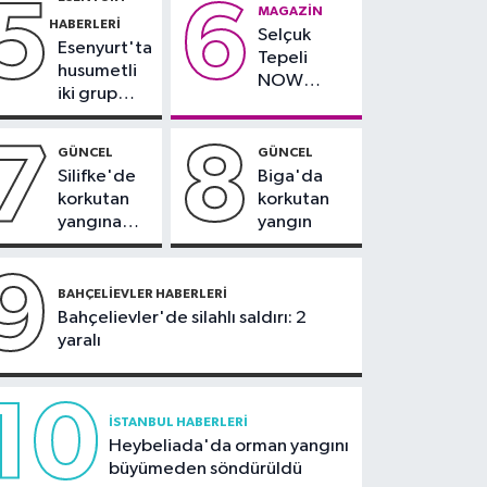
5
6
çevresinde
teslim
MAGAZIN
Olympos Regatta için
HABERLERI
bazı yollar
alındı
Selçuk
geri sayım başladı
Esenyurt'ta
kapatılacak
Tepeli
husumetli
NOW
iki grup
TV'den
arasında
ayrıldığını
silahlı
7
8
duyurdu
GÜNCEL
GÜNCEL
kavga
Silifke'de
Biga'da
korkutan
korkutan
yangına
yangın
havadan ve
karadan
9
müdahale
BAHÇELIEVLER HABERLERI
Bahçelievler'de silahlı saldırı: 2
yaralı
10
İSTANBUL HABERLERI
Heybeliada'da orman yangını
büyümeden söndürüldü