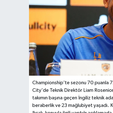
BİLİM VE TEKNOLOJİ
OTOMOBİL
KURUMSAL
Championship'te sezonu 70 puanla 7. s
City'de Teknik Direktör Liam Rosenio
takımın başına geçen İngiliz teknik a
beraberlik ve 23 mağlubiyet yaşadı. 