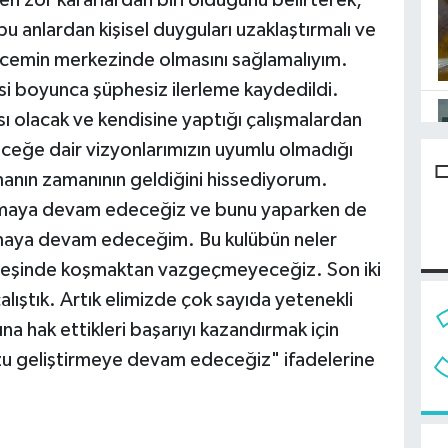
da en zor kararlardan biri olduğunu belirterek,
bu anlardan kişisel duyguları uzaklaştırmalı ve
ncemin merkezinde olmasını sağlamalıyım.
si boyunca şüphesiz ilerleme kaydedildi.
sı olacak ve kendisine yaptığı çalışmalardan
ceğe dair vizyonlarımızın uyumlu olmadığı
pmanın zamanının geldiğini hissediyorum.
aşımaya devam edeceğiz ve bunu yaparken de
 olmaya devam edeceğim. Bu kulübün neler
 peşinde koşmaktan vazgeçmeyeceğiz. Son iki
alıştık. Artık elimizde çok sayıda yetenekli
na hak ettikleri başarıyı kazandırmak için
 geliştirmeye devam edeceğiz" ifadelerine