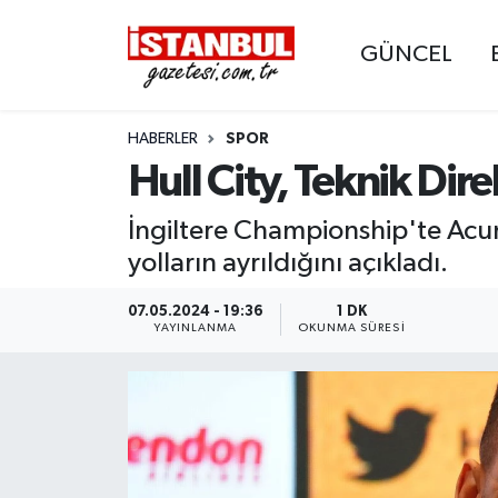
GÜNCEL
GÜNCEL
Nöbetçi Eczaneler
HABERLER
SPOR
EKONOMİ
Hava Durumu
Hull City, Teknik Dire
İSTANBUL
Trafik Durumu
İngiltere Championship'te Acun I
DÜNYA
Süper Lig Puan Durumu ve Fikstür
yolların ayrıldığını açıkladı.
SPOR
Tüm Manşetler
07.05.2024 - 19:36
1 DK
YAYINLANMA
OKUNMA SÜRESI
MAGAZİN
Son Dakika Haberleri
KÜLTÜR SANAT
Haber Arşivi
SAĞLIK