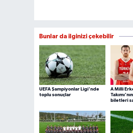
Bunlar da ilginizi çekebilir
UEFA Şampiyonlar Ligi'nde
A Milli Er
toplu sonuçlar
Takımı'nın
biletleri s