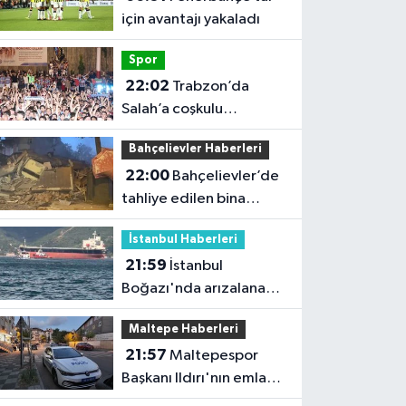
için avantajı yakaladı
Spor
22:02
Trabzon’da
Salah’a coşkulu
karşılama
Bahçelievler Haberleri
22:00
Bahçelievler’de
tahliye edilen bina
çöktü
İstanbul Haberleri
21:59
İstanbul
Boğazı'nda arızalanan
gemi çekildi; trafik
Maltepe Haberleri
yeniden açıldı
21:57
Maltepespor
Başkanı Ildırı'nın emlak
dükkanı kurşunlandı: 1