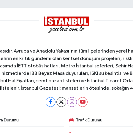
sıdır. Avrupa ve Anadolu Yakası'nın tüm ilçelerinden yerel hab
Şehrin en kritik gündemi olan kentsel dönüşüm projeleri, riskli 
aşımda İETT otobüs hatları, Metro İstanbul seferleri, Şehir Hat
 hizmetlerde İBB Beyaz Masa duyuruları, İSKİ su kesintisi ve 
bul Hal Fiyatları, semt pazarı listeleri ve İstanbul Ticaret Odas
listelenir. İstanbul Gazetesi; manşetlerin ötesinde, sokağın 
va Durumu
Trafik Durumu