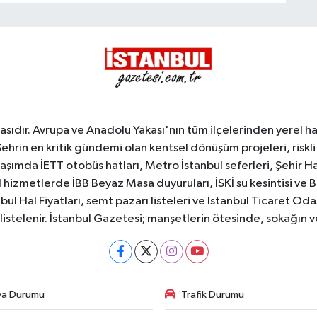
sıdır. Avrupa ve Anadolu Yakası'nın tüm ilçelerinden yerel hab
Şehrin en kritik gündemi olan kentsel dönüşüm projeleri, riskli 
aşımda İETT otobüs hatları, Metro İstanbul seferleri, Şehir Hat
 hizmetlerde İBB Beyaz Masa duyuruları, İSKİ su kesintisi ve 
bul Hal Fiyatları, semt pazarı listeleri ve İstanbul Ticaret Odas
listelenir. İstanbul Gazetesi; manşetlerin ötesinde, sokağın 
va Durumu
Trafik Durumu