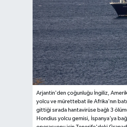
BİLİM VE TEKNOLOJİ
OTOMOBİL
KURUMSAL
Arjantin'den çoğunluğu İngiliz, Ameri
yolcu ve mürettebat ile Afrika'nın bat
gittiği sırada hantavirüse bağlı 3 ölü
Hondius yolcu gemisi, İspanya’ya bağlı