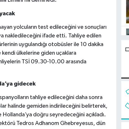
lla Limanı’na demirledi.
ayacak
olmayan yolcuların test edileceğini ve sonuçları
a nakledileceğini ifade etti. Tahliye edilen
lerinin uygulandığı otobüsler ile 10 dakika
e kendi ülkelerine giden uçaklara
tahliyelerin TSİ 09.30-10.00 arasında
da’ya gidecek
 İspanyolların tahliye edileceğini daha sonra
lar halinde gemiden indirileceğini belirterek,
 Hollanda’ya doğru seyredeceğini açıkladı.
rektörü Tedros Adhanom Ghebreyesus, dün