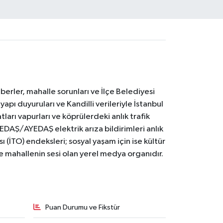
erler, mahalle sorunları ve İlçe Belediyesi
yapı duyuruları ve Kandilli verileriyle İstanbul
ları vapurları ve köprülerdeki anlık trafik
BEDAŞ/AYEDAŞ elektrik arıza bildirimleri anlık
ı (İTO) endeksleri; sosyal yaşam için ise kültür
ve mahallenin sesi olan yerel medya organıdır.
Puan Durumu ve Fikstür