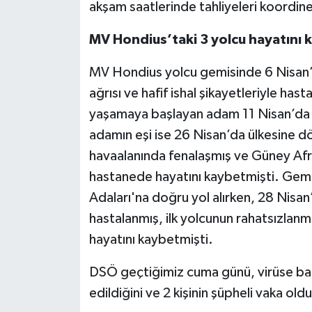
akşam saatlerinde tahliyeleri koordin
MV Hondius’taki 3 yolcu hayatını 
MV Hondius yolcu gemisinde 6 Nisan’d
ağrısı ve hafif ishal şikayetleriyle ha
yaşamaya başlayan adam 11 Nisan’da g
adamın eşi ise 26 Nisan’da ülkesine d
havaalanında fenalaşmış ve Güney Afri
hastanede hayatını kaybetmişti. Gemi, 
Adaları'na doğru yol alırken, 28 Nisa
hastalanmış, ilk yolcunun rahatsızlan
hayatını kaybetmişti.
DSÖ geçtiğimiz cuma günü, virüse bağl
edildiğini ve 2 kişinin şüpheli vaka old