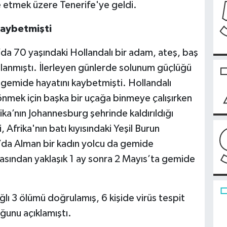
e etmek üzere Tenerife'ye geldi.
kaybetmişti
a 70 yaşındaki Hollandalı bir adam, ateş, baş
stalanmıştı. İlerleyen günlerde solunum güçlüğü
emide hayatını kaybetmişti. Hollandalı
önmek için başka bir uçağa binmeye çalışırken
ka’nın Johannesburg şehrinde kaldırıldığı
Afrika'nın batı kıyısındaki Yeşil Burun
n’da Alman bir kadın yolcu da gemide
masından yaklaşık 1 ay sonra 2 Mayıs’ta gemide
ı 3 ölümü doğrulamış, 6 kişide virüs tespit
uğunu açıklamıştı.