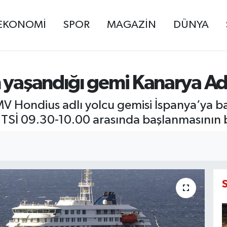
EKONOMİ
SPOR
MAGAZİN
DÜNYA
 yaşandığı gemi Kanarya Ada
V Hondius adlı yolcu gemisi İspanya’ya ba
in TSİ 09.30-10.00 arasında başlanmasının b