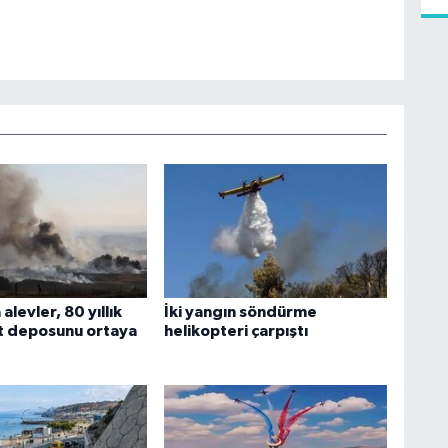
alevler, 80 yıllık
İki yangın söndürme
 deposunu ortaya
helikopteri çarpıştı