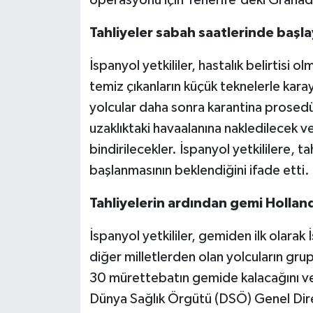
operasyonu için Tenerife'deki Granadi
Tahliyeler sabah saatlerinde başl
İspanyol yetkililer, hastalık belirtisi 
temiz çıkanların küçük teknelerle karay
yolcular daha sonra karantina prosedür
uzaklıktaki havaalanına nakledilecek v
bindirilecekler. İspanyol yetkililere, 
başlanmasının beklendiğini ifade etti.
Tahliyelerin ardından gemi Hollan
İspanyol yetkililer, gemiden ilk olarak
diğer milletlerden olan yolcuların grup
30 mürettebatın gemide kalacağını ve
Dünya Sağlık Örgütü (DSÖ) Genel Di