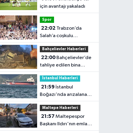
için avantajı yakaladı
Spor
22:02
Trabzon’da
Salah’a coşkulu
karşılama
Bahçelievler Haberleri
22:00
Bahçelievler’de
tahliye edilen bina
çöktü
İstanbul Haberleri
21:59
İstanbul
Boğazı'nda arızalanan
gemi çekildi; trafik
Maltepe Haberleri
yeniden açıldı
21:57
Maltepespor
Başkanı Ildırı'nın emlak
dükkanı kurşunlandı: 1