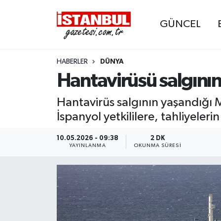
GÜNCEL
GÜNCEL
Nöbetçi Eczaneler
HABERLER
DÜNYA
EKONOMİ
Hava Durumu
Hantavirüsü salgının
İSTANBUL
Trafik Durumu
Hantavirüs salgının yaşandığı M
DÜNYA
Süper Lig Puan Durumu ve Fikstür
İspanyol yetkililere, tahliyeler
SPOR
Tüm Manşetler
10.05.2026 - 09:38
2 DK
YAYINLANMA
OKUNMA SÜRESI
MAGAZİN
Son Dakika Haberleri
KÜLTÜR SANAT
Haber Arşivi
SAĞLIK