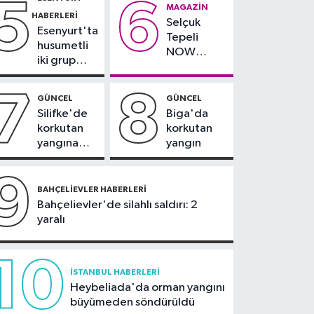
5
6
çevresinde
teslim
MAGAZIN
Olympos Regatta için
HABERLERI
bazı yollar
alındı
Selçuk
geri sayım başladı
Esenyurt'ta
kapatılacak
Tepeli
husumetli
NOW
iki grup
TV'den
arasında
ayrıldığını
silahlı
7
8
duyurdu
GÜNCEL
GÜNCEL
kavga
Silifke'de
Biga'da
korkutan
korkutan
yangına
yangın
havadan ve
karadan
9
müdahale
BAHÇELIEVLER HABERLERI
Bahçelievler'de silahlı saldırı: 2
yaralı
10
İSTANBUL HABERLERI
Heybeliada'da orman yangını
büyümeden söndürüldü