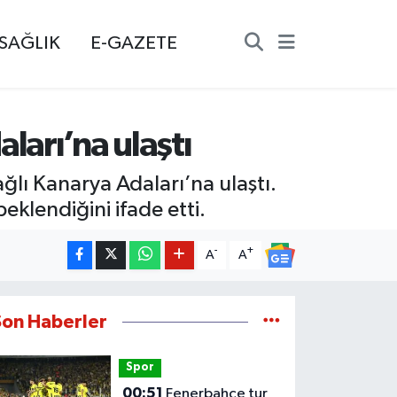
SAĞLIK
E-GAZETE
ları’na ulaştı
ğlı Kanarya Adaları’na ulaştı.
eklendiğini ifade etti.
-
+
A
A
Son Haberler
Spor
00:51
Fenerbahçe tur