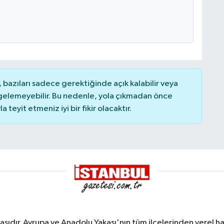
bazıları sadece gerektiğinde açık kalabilir veya
elemeyebilir. Bu nedenle, yola çıkmadan önce
teyit etmeniz iyi bir fikir olacaktır.
sıdır. Avrupa ve Anadolu Yakası'nın tüm ilçelerinden yerel hab