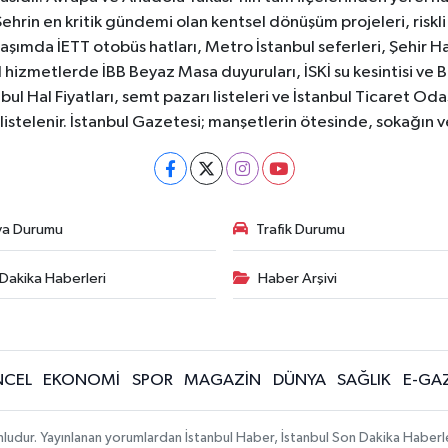
Şehrin en kritik gündemi olan kentsel dönüşüm projeleri, riskli 
aşımda İETT otobüs hatları, Metro İstanbul seferleri, Şehir Hat
 hizmetlerde İBB Beyaz Masa duyuruları, İSKİ su kesintisi ve 
bul Hal Fiyatları, semt pazarı listeleri ve İstanbul Ticaret Odas
listelenir. İstanbul Gazetesi; manşetlerin ötesinde, sokağın 
va Durumu
Trafik Durumu
Dakika Haberleri
Haber Arşivi
CEL
EKONOMİ
SPOR
MAGAZİN
DÜNYA
SAĞLIK
E-GA
mludur. Yayınlanan yorumlardan İstanbul Haber, İstanbul Son Dakika Haberl