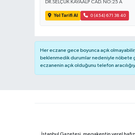
DR.SELÇUK KAYAALP CAD. NO:25 A
Yol Tarifi Al
0 (454) 671 38 40
Her eczane gece boyunca açık olmayabilir, 
beklenmedik durumlar nedeniyle nöbete g
eczanenin açık olduğunu telefon aracılığıyla 
İstanbul Gazetesi, megakentin yerel hafıza