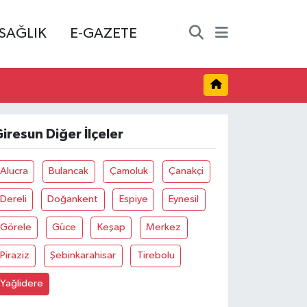
SAĞLIK
E-GAZETE
iresun Diğer İlçeler
Alucra
Bulancak
Çamoluk
Çanakçi
Dereli
Doğankent
Espiye
Eynesil
Görele
Güce
Keşap
Merkez
Piraziz
Şebinkarahisar
Tirebolu
Yağlidere