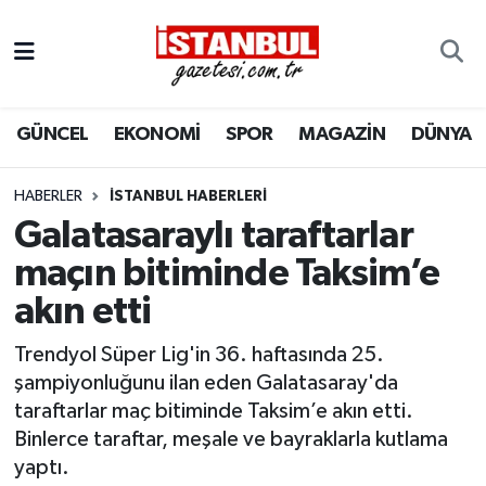
GÜNCEL
Nöbetçi Eczaneler
GÜNCEL
EKONOMİ
SPOR
MAGAZİN
DÜNYA
EKONOMİ
Hava Durumu
İSTANBUL
Trafik Durumu
HABERLER
İSTANBUL HABERLERI
Galatasaraylı taraftarlar
DÜNYA
Süper Lig Puan Durumu ve Fikstür
maçın bitiminde Taksim’e
akın etti
SPOR
Tüm Manşetler
Trendyol Süper Lig'in 36. haftasında 25.
MAGAZİN
Son Dakika Haberleri
şampiyonluğunu ilan eden Galatasaray'da
taraftarlar maç bitiminde Taksim’e akın etti.
KÜLTÜR SANAT
Haber Arşivi
Binlerce taraftar, meşale ve bayraklarla kutlama
yaptı.
SAĞLIK