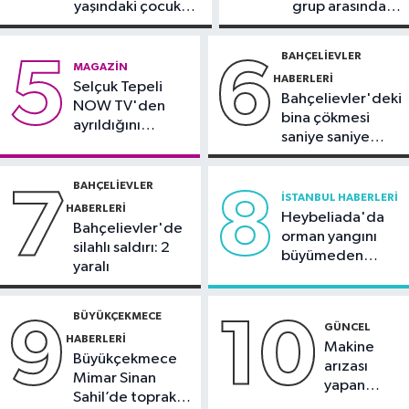
yaşındaki çocuk
grup arasında
Güncel
yoğun bakımda
silahlı kavga
10:51
Orman ekiplerinin dikkati
BAHÇELIEVLER
5
6
MAGAZIN
faciayı önledi: Şüpheli gözaltında
HABERLERI
Selçuk Tepeli
Bahçelievler'deki
NOW TV'den
bina çökmesi
ayrıldığını
saniye saniye
duyurdu
görüntülendi
BAHÇELIEVLER
7
8
İSTANBUL HABERLERI
HABERLERI
Heybeliada'da
Bahçelievler'de
orman yangını
silahlı saldırı: 2
büyümeden
yaralı
söndürüldü
BÜYÜKÇEKMECE
9
10
GÜNCEL
HABERLERI
Makine
Büyükçekmece
arızası
Mimar Sinan
yapan
Sahil’de toprak
tanker,