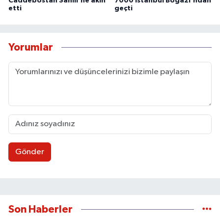
Caddebostan Sahili'ne akın
7000 İstanbul Boğazı'ndan
etti
geçti
Yorumlar
Gönder
Son Haberler