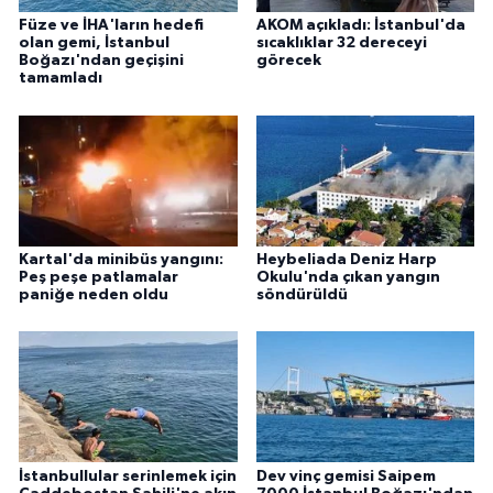
Füze ve İHA'ların hedefi
AKOM açıkladı: İstanbul'da
olan gemi, İstanbul
sıcaklıklar 32 dereceyi
Boğazı'ndan geçişini
görecek
tamamladı
Kartal'da minibüs yangını:
Heybeliada Deniz Harp
Peş peşe patlamalar
Okulu'nda çıkan yangın
paniğe neden oldu
söndürüldü
İstanbullular serinlemek için
Dev vinç gemisi Saipem