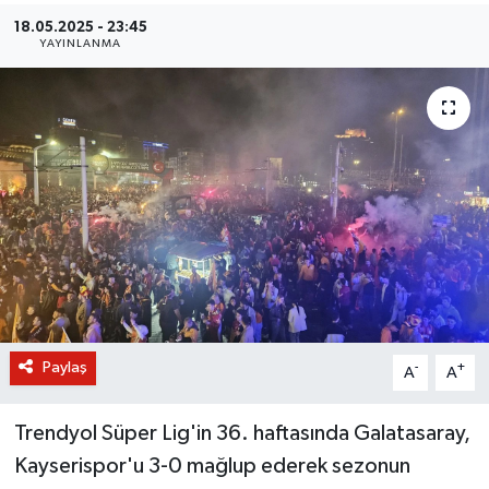
18.05.2025 - 23:45
BİLİM VE TEKNOLOJİ
YAYINLANMA
OTOMOBİL
KURUMSAL
Paylaş
-
+
A
A
Trendyol Süper Lig'in 36. haftasında Galatasaray,
Kayserispor'u 3-0 mağlup ederek sezonun