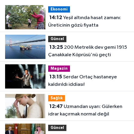
Ekonomi
14:12
Yeşil altında hasat zamanı:
Üreticinin gözü fiyatta
Güncel
13:25
200 Metrelik dev gemi 1915
Çanakkale Köprüsü'nü geçti
Magazin
13:15
Serdar Ortaç hastaneye
kaldırıldı iddiası!
Sağlık
12:47
Uzmandan uyarı: Gülerken
idrar kaçırmak normal değil
Güncel