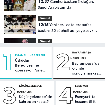
12:37
Cumhurbaşkanı Erdoğan,
Suudi Arabistan'da
Güncel
12:15
Yeni nesil çetelere şafak
baskını: 32 şüpheli adliyeye sevk
edildi
Güncel
11:54
Ahbap'ın yönetimine kayyum
BAYRAMPAŞA
1
2
atandı
İSTANBUL HABERLERI
HABERLERI
Üsküdar
Bayrampaşa'da
İstanbul Haberleri
Belediyesi'ne
ölümle
operasyon: Sinem
11:29
Füze ve İHA'ların hedefi olan
sonuçlanan kaza:
Dedetaş'a
gemi, İstanbul Boğazı'ndan geçişini
Sürücü
tutuklama talebi
tamamladı
gözaltında
KÜÇÜKÇEKMECE
ESENYURT
3
4
Güncel
HABERLERI
HABERLERI
10:59
81 ilde okullara 30 bin
Küçükçekmece'de
Esenyurt'ta
güvenlik görevlisi alınacak
kahreden kaza: 5
husumetli iki