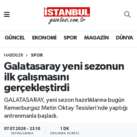
GÜNCEL
Nöbetçi Eczaneler
GÜNCEL
EKONOMİ
SPOR
MAGAZİN
DÜNYA
EKONOMİ
Hava Durumu
İSTANBUL
Trafik Durumu
HABERLER
SPOR
Galatasaray yeni sezonun
DÜNYA
Süper Lig Puan Durumu ve Fikstür
ilk çalışmasını
gerçekleştirdi
SPOR
Tüm Manşetler
GALATASARAY, yeni sezon hazırlıklarına bugün
MAGAZİN
Son Dakika Haberleri
Kemerburgaz Metin Oktay Tesisleri’nde yaptığı
antrenmanla başladı.
KÜLTÜR SANAT
Haber Arşivi
07.07.2026 - 23:10
1 DK
SAĞLIK
YAYINLANMA
OKUNMA SÜRESI