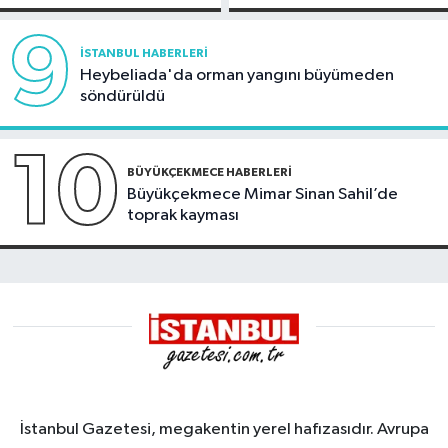
görüntülendi
9
İSTANBUL HABERLERI
Heybeliada'da orman yangını büyümeden
söndürüldü
10
BÜYÜKÇEKMECE HABERLERI
Büyükçekmece Mimar Sinan Sahil’de
toprak kayması
İstanbul Gazetesi, megakentin yerel hafızasıdır. Avrupa