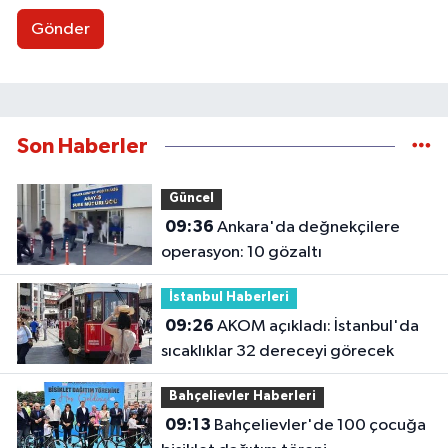
Gönder
Son Haberler
Güncel
09:36
Ankara'da değnekçilere
operasyon: 10 gözaltı
İstanbul Haberleri
09:26
AKOM açıkladı: İstanbul'da
sıcaklıklar 32 dereceyi görecek
Bahçelievler Haberleri
09:13
Bahçelievler'de 100 çocuğa