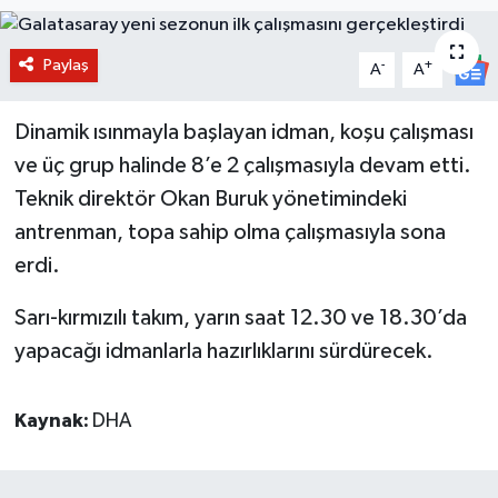
BİLİM VE TEKNOLOJİ
Paylaş
-
+
A
A
OTOMOBİL
Dinamik ısınmayla başlayan idman, koşu çalışması
KURUMSAL
ve üç grup halinde 8’e 2 çalışmasıyla devam etti.
Teknik direktör Okan Buruk yönetimindeki
antrenman, topa sahip olma çalışmasıyla sona
erdi.
Sarı-kırmızılı takım, yarın saat 12.30 ve 18.30’da
yapacağı idmanlarla hazırlıklarını sürdürecek.
Kaynak:
DHA