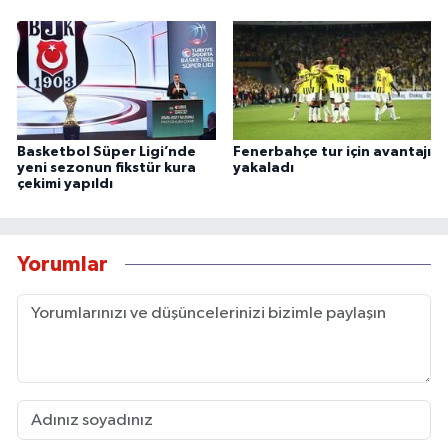
Basketbol Süper Ligi’nde
Fenerbahçe tur için avantajı
yeni sezonun fikstür kura
yakaladı
çekimi yapıldı
Yorumlar