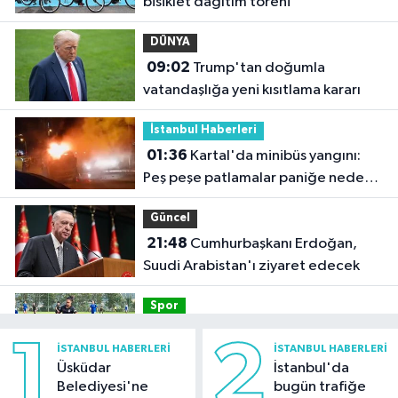
bisiklet dağıtım töreni
DÜNYA
09:02
Trump'tan doğumla
vatandaşlığa yeni kısıtlama kararı
İstanbul Haberleri
01:36
Kartal'da minibüs yangını:
Peş peşe patlamalar paniğe neden
oldu
Güncel
21:48
Cumhurbaşkanı Erdoğan,
Suudi Arabistan'ı ziyaret edecek
Spor
21:42
Beşiktaş Kadın Futbol Takımı,
1
2
İSTANBUL HABERLERI
İSTANBUL HABERLERI
hazırlık maçında FOMGET'i 3-1
Üsküdar
İstanbul'da
mağlup etti
Belediyesi'ne
bugün trafiğe
Kültür Sanat