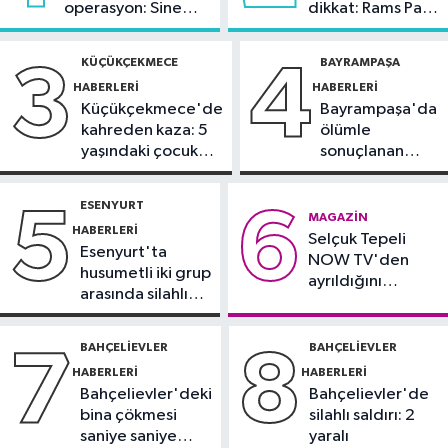
operasyon: Sinem
dikkat: Rams Park
21:38
Aspendos'ta 'sağlık tanrısı'
Dedetaş'a
çevresinde bazı
ve oğlunun heykeli bulundu
tutuklama talebi
yollar kapatılacak
KÜÇÜKÇEKMECE
BAYRAMPAŞA
3
4
HABERLERI
HABERLERI
Kültür Sanat
Küçükçekmece'de
Bayrampaşa'da
21:36
AKM’de caz konserleri
kahreden kaza: 5
ölümle
başlıyor
yaşındaki çocuk
sonuçlanan
yoğun bakımda
kaza: Sürücü
Güncel
gözaltında
ESENYURT
5
6
21:34
Tersine beyin göçünde İYTE
MAGAZIN
HABERLERI
Selçuk Tepeli
etkisi
Esenyurt'ta
NOW TV'den
husumetli iki grup
ayrıldığını
arasında silahlı
duyurdu
kavga
BAHÇELIEVLER
BAHÇELIEVLER
7
8
HABERLERI
HABERLERI
Bahçelievler'deki
Bahçelievler'de
bina çökmesi
silahlı saldırı: 2
saniye saniye
yaralı