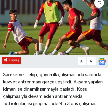
BİLİM VE TEKNOLOJİ
OTOMOBİL
KURUMSAL
Paylaş
-
+
A
A
Sarı-kırmızılı ekip, günün ilk çalışmasında salonda
kuvvet antrenmanı gerçekleştirdi. Akşam yapılan
idman ise dinamik ısınmayla başladı. Koşu
çalışmasıyla devam eden antrenmanda
futbolcular, iki grup halinde 9'a 3 pas çalışması