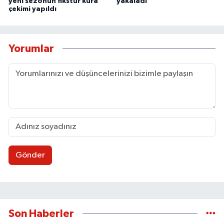
yeni sezonun fikstür kura
yakaladı
çekimi yapıldı
Yorumlar
Gönder
Son Haberler