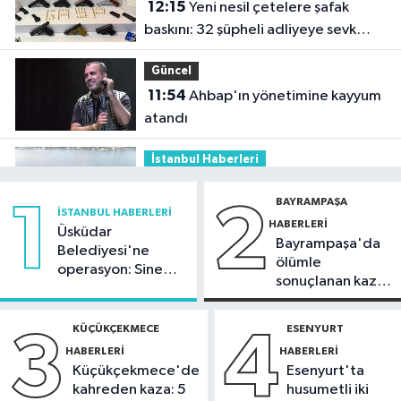
12:15
Yeni nesil çetelere şafak
baskını: 32 şüpheli adliyeye sevk
edildi
Güncel
11:54
Ahbap'ın yönetimine kayyum
atandı
İstanbul Haberleri
11:29
Füze ve İHA'ların hedefi olan
BAYRAMPAŞA
1
2
gemi, İstanbul Boğazı'ndan geçişini
İSTANBUL HABERLERI
HABERLERI
tamamladı
Üsküdar
Bayrampaşa'da
Güncel
Belediyesi'ne
ölümle
operasyon: Sinem
10:59
81 ilde okullara 30 bin
sonuçlanan kaza:
Dedetaş'a
güvenlik görevlisi alınacak
Sürücü
tutuklama talebi
gözaltında
KÜÇÜKÇEKMECE
ESENYURT
3
4
Güncel
HABERLERI
HABERLERI
10:51
Orman ekiplerinin dikkati
Küçükçekmece'de
Esenyurt'ta
faciayı önledi: Şüpheli gözaltında
kahreden kaza: 5
husumetli iki