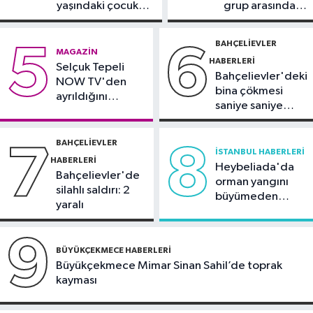
yaşındaki çocuk
grup arasında
Güncel
yoğun bakımda
silahlı kavga
10:20
Marmaris açıklarında
BAHÇELIEVLER
5
6
MAGAZIN
deprem
HABERLERI
Selçuk Tepeli
Bahçelievler'deki
NOW TV'den
bina çökmesi
ayrıldığını
saniye saniye
duyurdu
görüntülendi
BAHÇELIEVLER
7
8
İSTANBUL HABERLERI
HABERLERI
Heybeliada'da
Bahçelievler'de
orman yangını
silahlı saldırı: 2
büyümeden
yaralı
söndürüldü
9
BÜYÜKÇEKMECE HABERLERI
Büyükçekmece Mimar Sinan Sahil’de toprak
kayması