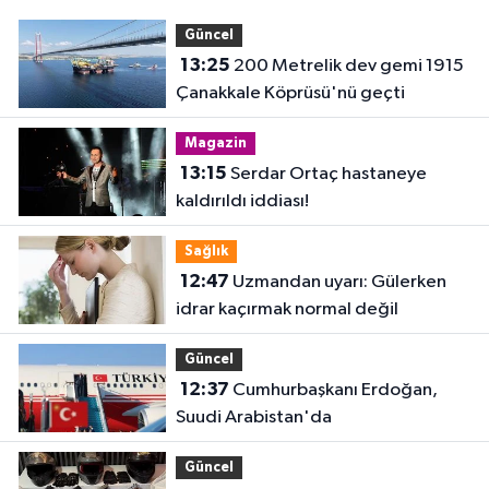
Güncel
13:25
200 Metrelik dev gemi 1915
Çanakkale Köprüsü'nü geçti
Magazin
13:15
Serdar Ortaç hastaneye
kaldırıldı iddiası!
Sağlık
12:47
Uzmandan uyarı: Gülerken
idrar kaçırmak normal değil
Güncel
12:37
Cumhurbaşkanı Erdoğan,
Suudi Arabistan'da
Güncel