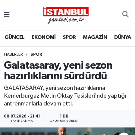
GÜNCEL
Nöbetçi Eczaneler
GÜNCEL
EKONOMİ
SPOR
MAGAZİN
DÜNYA
EKONOMİ
Hava Durumu
İSTANBUL
Trafik Durumu
HABERLER
SPOR
Galatasaray, yeni sezon
DÜNYA
Süper Lig Puan Durumu ve Fikstür
hazırlıklarını sürdürdü
SPOR
Tüm Manşetler
GALATASARAY, yeni sezon hazırlıklarına
Kemerburgaz Metin Oktay Tesisleri'nde yaptığı
MAGAZİN
Son Dakika Haberleri
antrenmanlarla devam etti.
KÜLTÜR SANAT
Haber Arşivi
08.07.2026 - 21:41
1 DK
YAYINLANMA
OKUNMA SÜRESI
SAĞLIK