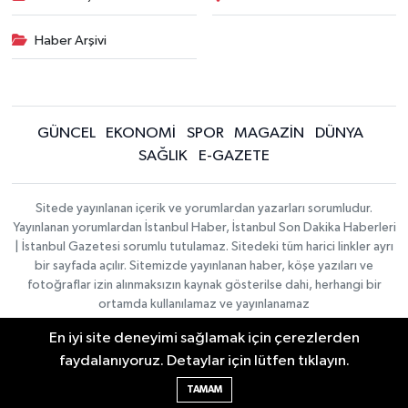
Haber Arşivi
GÜNCEL
EKONOMİ
SPOR
MAGAZİN
DÜNYA
SAĞLIK
E-GAZETE
Sitede yayınlanan içerik ve yorumlardan yazarları sorumludur.
Yayınlanan yorumlardan İstanbul Haber, İstanbul Son Dakika Haberleri
| İstanbul Gazetesi sorumlu tutulamaz. Sitedeki tüm harici linkler ayrı
bir sayfada açılır. Sitemizde yayınlanan haber, köşe yazıları ve
fotoğraflar izin alınmaksızın kaynak gösterilse dahi, herhangi bir
ortamda kullanılamaz ve yayınlanamaz
En iyi site deneyimi sağlamak için çerezlerden
İletişim
Künye
faydalanıyoruz. Detaylar için lütfen tıklayın.
Haber Yazılımı:
TE Bilişim
|
KURUMSAL
Copyright © 2026
TAMAM