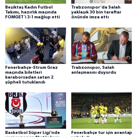
Beşiktaş Kadın Futbol
Trabzonspor'da Salah
Takımı, hazırlık maçında
yaklaşık 30 bin taraftar
FOMGET'i 3-1 mağlup etti
önünde imza attı
Fenerbahçe-Strum Graz
Trabzonspor, Salah
maçında biletleri
anlaşmasını duyurdu
karaborsadan satan 2
şüpheli tutuklandı
Basketbol Süper Ligi’nde
Fenerbahçe tur için avantajı