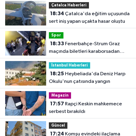
Çatalca Haberleri
18:34
Çatalca'da eğitim uçuşunda
sert iniş yapan uçakta hasar oluştu
Spor
18:33
Fenerbahçe-Strum Graz
maçında biletleri karaborsadan
satan 2 şüpheli tutuklandı
İstanbul Haberleri
18:25
Heybeliada'da Deniz Harp
Okulu'nun çatısında yangın
Magazin
17:57
Rapçi Keskin mahkemece
serbest bırakıldı
Güncel
17:24
Komşu evindeki ilaçlama