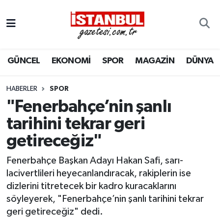
GÜNCEL
Nöbetçi Eczaneler
GÜNCEL
EKONOMİ
SPOR
MAGAZİN
DÜNYA
EKONOMİ
Hava Durumu
İSTANBUL
Trafik Durumu
HABERLER
SPOR
"Fenerbahçe’nin şanlı
DÜNYA
Süper Lig Puan Durumu ve Fikstür
tarihini tekrar geri
getireceğiz"
SPOR
Tüm Manşetler
Fenerbahçe Başkan Adayı Hakan Safi, sarı-
MAGAZİN
Son Dakika Haberleri
lacivertlileri heyecanlandıracak, rakiplerin ise
dizlerini titretecek bir kadro kuracaklarını
KÜLTÜR SANAT
Haber Arşivi
söyleyerek, "Fenerbahçe’nin şanlı tarihini tekrar
geri getireceğiz" dedi.
SAĞLIK