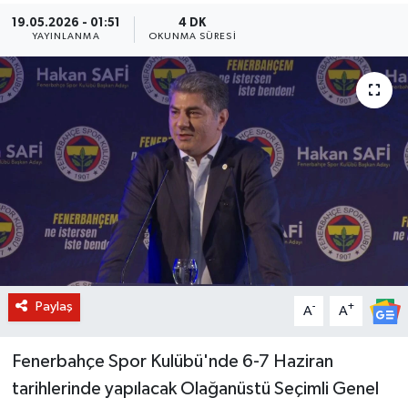
19.05.2026 - 01:51
4 DK
BİLİM VE TEKNOLOJİ
YAYINLANMA
OKUNMA SÜRESI
OTOMOBİL
KURUMSAL
Paylaş
-
+
A
A
Fenerbahçe Spor Kulübü'nde 6-7 Haziran
tarihlerinde yapılacak Olağanüstü Seçimli Genel