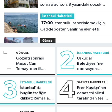
sonrası acı son: 9 yaşındaki çocuk
hayatını kaybetti
İstanbul Haberleri
17:00
İstanbullular serinlemek için
Caddebostan Sahili'ne akın etti
Güncel
16:54
Makine arızası yapan tanker,
1
2
GÜNCEL
İSTANBUL HABERLERI
Yalova Demirleme Sahası'na alındı
Gözaltı sonrası
Üsküdar
Mesut Can
Belediyesi'ne
Ekonomi
Tomay'dan ilk
operasyon:
16:26
Fındık alım fiyatları belli oldu!
açıklama
Sinem Dedetaş'a
tutuklama talebi
3
4
İSTANBUL HABERLERI
SARIYER HABERLERI
Spor
İstanbul'da
Eren Kaşıkçı'nın
15:57
Trabzonspor, Salah
bugün trafiğe
cenazesi ailesi
dikkat: Rams Park
tarafından teslim
anlaşmasını duyurdu
çevresinde bazı
alındı
yollar kapatılacak
Sağlık
ESENYURT