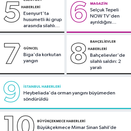
5
6
MAGAZIN
15:55
Yaz sıcakları sağlığı tehdit
HABERLERI
Selçuk Tepeli
ediyor: Uzmandan önemli tavsiyeler
Esenyurt'ta
NOW TV'den
husumetli iki grup
ayrıldığını
arasında silahlı
duyurdu
kavga
BAHÇELIEVLER
7
8
GÜNCEL
HABERLERI
Biga'da korkutan
Bahçelievler'de
yangın
silahlı saldırı: 2
yaralı
9
İSTANBUL HABERLERI
Heybeliada'da orman yangını büyümeden
söndürüldü
10
BÜYÜKÇEKMECE HABERLERI
Büyükçekmece Mimar Sinan Sahil’de