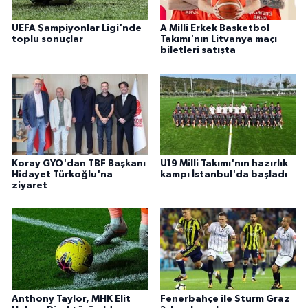
UEFA Şampiyonlar Ligi'nde
A Milli Erkek Basketbol
toplu sonuçlar
Takımı'nın Litvanya maçı
biletleri satışta
Koray GYO'dan TBF Başkanı
U19 Milli Takımı'nın hazırlık
Hidayet Türkoğlu'na
kampı İstanbul'da başladı
ziyaret
Anthony Taylor, MHK Elit
Fenerbahçe ile Sturm Graz