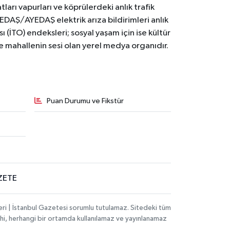
ları vapurları ve köprülerdeki anlık trafik
BEDAŞ/AYEDAŞ elektrik arıza bildirimleri anlık
ı (İTO) endeksleri; sosyal yaşam için ise kültür
ve mahallenin sesi olan yerel medya organıdır.
Puan Durumu ve Fikstür
ZETE
eri | İstanbul Gazetesi sorumlu tutulamaz. Sitedeki tüm
 dahi, herhangi bir ortamda kullanılamaz ve yayınlanamaz