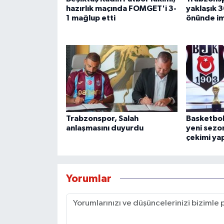
hazırlık maçında FOMGET'i 3-
yaklaşık 3
1 mağlup etti
önünde im
Trabzonspor, Salah
Basketbol
anlaşmasını duyurdu
yeni sezon
çekimi yap
Yorumlar