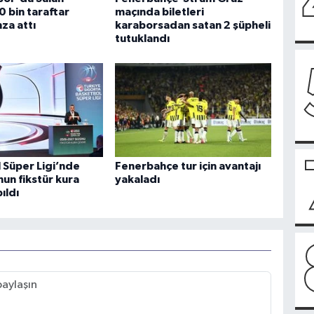
0 bin taraftar
maçında biletleri
za attı
karaborsadan satan 2 şüpheli
tutuklandı
 Süper Ligi’nde
Fenerbahçe tur için avantajı
un fikstür kura
yakaladı
ıldı