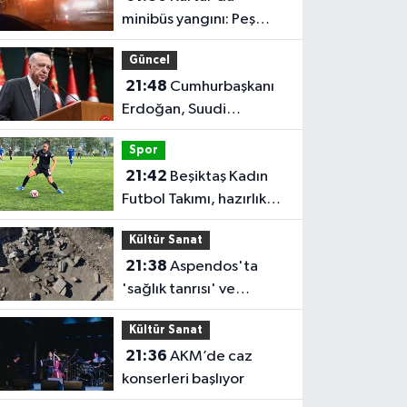
minibüs yangını: Peş
peşe patlamalar paniğe
Güncel
neden oldu
21:48
Cumhurbaşkanı
Erdoğan, Suudi
Arabistan'ı ziyaret
Spor
edecek
21:42
Beşiktaş Kadın
Futbol Takımı, hazırlık
maçında FOMGET'i 3-1
Kültür Sanat
mağlup etti
21:38
Aspendos'ta
'sağlık tanrısı' ve
oğlunun heykeli bulundu
Kültür Sanat
21:36
AKM’de caz
konserleri başlıyor