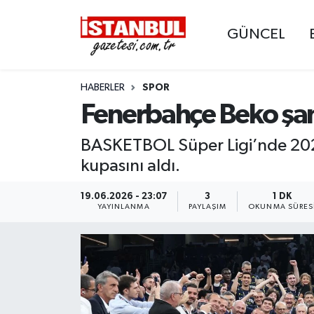
GÜNCEL
GÜNCEL
Nöbetçi Eczaneler
HABERLER
SPOR
EKONOMİ
Hava Durumu
Fenerbahçe Beko şam
İSTANBUL
Trafik Durumu
BASKETBOL Süper Ligi’nde 20
DÜNYA
Süper Lig Puan Durumu ve Fikstür
kupasını aldı.
SPOR
Tüm Manşetler
19.06.2026 - 23:07
3
1 DK
YAYINLANMA
PAYLAŞIM
OKUNMA SÜRES
MAGAZİN
Son Dakika Haberleri
KÜLTÜR SANAT
Haber Arşivi
SAĞLIK