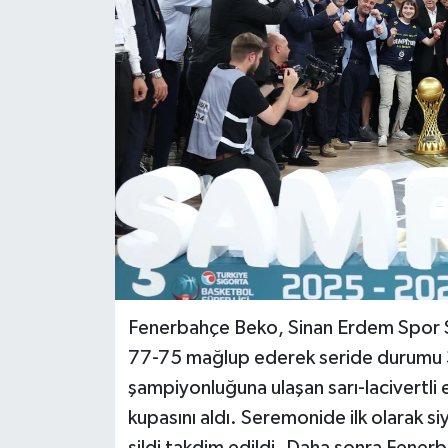
BİLİM VE TEKNOLOJİ
OTOMOBİL
KURUMSAL
Fenerbahçe Beko, Sinan Erdem Spor 
77-75 mağlup ederek seride durumu 3
şampiyonluğuna ulaşan sarı-lacivertli
kupasını aldı. Seremonide ilk olarak siy