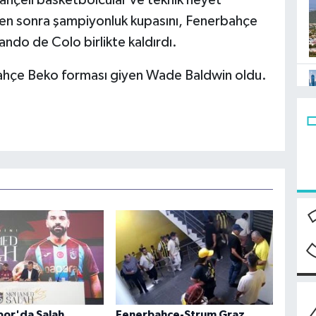
bahçeli basketbolcular ve teknik heyet
den sonra şampiyonluk kupasını, Fenerbahçe
do de Colo birlikte kaldırdı.
bahçe Beko forması giyen Wade Baldwin oldu.
or'da Salah
Fenerbahçe-Strum Graz