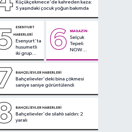
4
Küçükçekmece'de kahreden kaza:
yağlı" demeyin,
5 yaşındaki çocuk yoğun bakımda
önlemini alın
ESENYURT
5
6
MAGAZIN
HABERLERI
Selçuk
Esenyurt'ta
Tepeli
husumetli
NOW
iki grup
TV'den
arasında
ayrıldığını
silahlı
7
duyurdu
kavga
BAHÇELIEVLER HABERLERI
Bahçelievler'deki bina çökmesi
saniye saniye görüntülendi
8
BAHÇELIEVLER HABERLERI
Bahçelievler'de silahlı saldırı: 2
yaralı