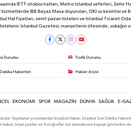
aşımda İETT otobüs hatları, Metro İstanbul seferleri, Şehir Hat
 hizmetlerde İBB Beyaz Masa duyuruları, İSKİ su kesintisi ve 
bul Hal Fiyatları, semt pazarı listeleri ve İstanbul Ticaret Odas
listelenir. İstanbul Gazetesi; manşetlerin ötesinde, sokağın 
va Durumu
Trafik Durumu
Dakika Haberleri
Haber Arşivi
CEL
EKONOMİ
SPOR
MAGAZİN
DÜNYA
SAĞLIK
E-GA
mludur. Yayınlanan yorumlardan İstanbul Haber, İstanbul Son Dakika Haberl
lanan haber, köşe yazıları ve fotoğraflar izin alınmaksızın kaynak gösterilse