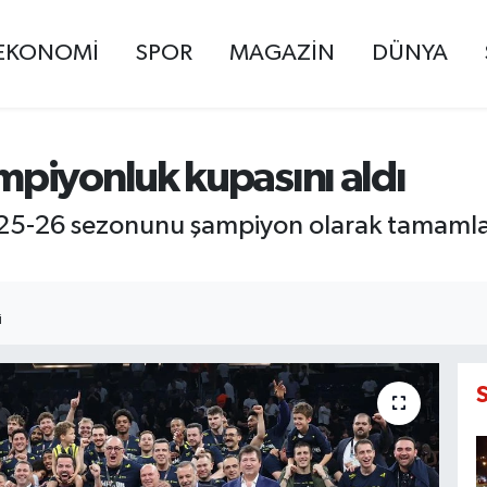
EKONOMİ
SPOR
MAGAZİN
DÜNYA
piyonluk kupasını aldı
25-26 sezonunu şampiyon olarak tamaml
I