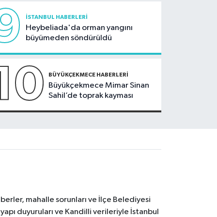
9
İSTANBUL HABERLERI
Heybeliada'da orman yangını
büyümeden söndürüldü
10
BÜYÜKÇEKMECE HABERLERI
Büyükçekmece Mimar Sinan
Sahil’de toprak kayması
erler, mahalle sorunları ve İlçe Belediyesi
yapı duyuruları ve Kandilli verileriyle İstanbul