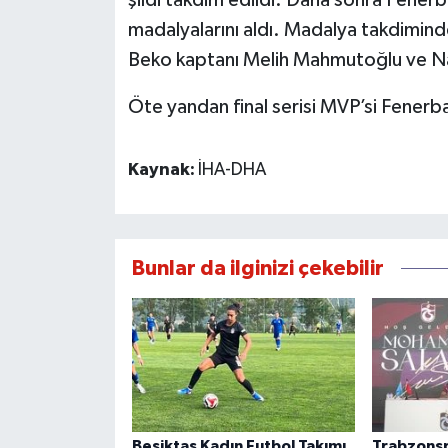
şildi takdim edildi. Daha sonra Fener
madalyalarını aldı. Madalya takdimin
Beko kaptanı Melih Mahmutoğlu ve Nan
Öte yandan final serisi MVP’si Fener
Kaynak:
İHA-DHA
Bunlar da ilginizi çekebilir
Beşiktaş Kadın Futbol Takımı,
Trabzonsp