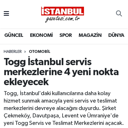
GÜNCEL
Nöbetçi Eczaneler
GÜNCEL
EKONOMİ
SPOR
MAGAZİN
DÜNYA
EKONOMİ
Hava Durumu
İSTANBUL
Trafik Durumu
HABERLER
OTOMOBIL
Togg İstanbul servis
DÜNYA
Süper Lig Puan Durumu ve Fikstür
merkezlerine 4 yeni nokta
ekleyecek
SPOR
Tüm Manşetler
Togg, İstanbul'daki kullanıcılarına daha kolay
MAGAZİN
Son Dakika Haberleri
hizmet sunmak amacıyla yeni servis ve teslimat
merkezlerini devreye alacağını duyurdu. Şirket
KÜLTÜR SANAT
Haber Arşivi
Çekmeköy, Davutpaşa, Levent ve Ümraniye'de
yeni Togg Servis ve Teslimat Merkezlerini açacak.
SAĞLIK