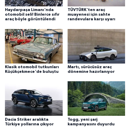
Haydarpaşa Limanı'nda
TÜVTÜRK'ten araç
otomobil seli! Binlerce sıfır
muayenesi için sahte
araç böyle görüntülendi
randevulara karşı uyarı
Klasik otomobil tutkunları
Martı, sürücüsüz araç
Küçükçekmece'de buluştu
dönemine hazırlanıyor
Dacia Striker aralıkta
Togg, yeni şarj
Türkiye yollarına çıkıyor
kampanyasını duyurdu