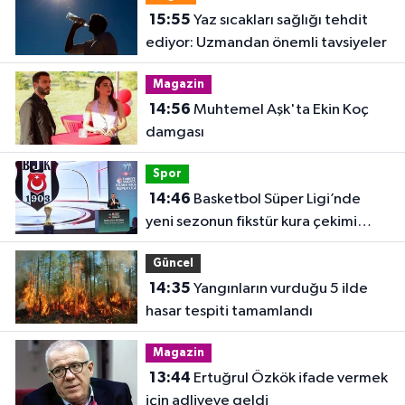
15:55
Yaz sıcakları sağlığı tehdit
ediyor: Uzmandan önemli tavsiyeler
Magazin
14:56
Muhtemel Aşk'ta Ekin Koç
damgası
Spor
14:46
Basketbol Süper Ligi’nde
yeni sezonun fikstür kura çekimi
yapıldı
Güncel
14:35
Yangınların vurduğu 5 ilde
hasar tespiti tamamlandı
Magazin
13:44
Ertuğrul Özkök ifade vermek
için adliyeye geldi