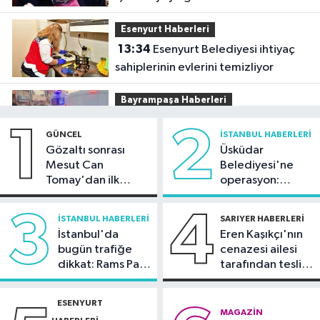
Esenyurt Haberleri
13:34
Esenyurt Belediyesi ihtiyaç
sahiplerinin evlerini temizliyor
Bayrampaşa Haberleri
13:30
Bayrampaşa'da ölümle
1
2
GÜNCEL
İSTANBUL HABERLERI
sonuçlanan kaza: Sürücü gözaltında
Gözaltı sonrası
Üsküdar
Mesut Can
Belediyesi'ne
Güncel
Tomay'dan ilk
operasyon:
13:28
İletişim Başkanlığı: Terörsüz
açıklama
Sinem Dedetaş'a
Türkiye ile kazanan 86 milyon olacak
tutuklama talebi
3
4
İSTANBUL HABERLERI
SARIYER HABERLERI
İstanbul'da
Eren Kaşıkçı'nın
Ekonomi
bugün trafiğe
cenazesi ailesi
13:26
Altın bozduracaklara
dikkat: Rams Park
tarafından teslim
uzmanlardan kritik uyarılar
çevresinde bazı
alındı
yollar kapatılacak
ESENYURT
Kültür Sanat
MAGAZIN