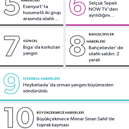
5
6
HABERLERI
Selçuk Tepeli
13:14
AKM'de yaz akşamları cazla
Esenyurt'ta
NOW TV'den
buluşacak
husumetli iki grup
ayrıldığını
arasında silahlı
duyurdu
kavga
BAHÇELIEVLER
7
8
GÜNCEL
HABERLERI
Biga'da korkutan
Bahçelievler'de
yangın
silahlı saldırı: 2
yaralı
9
İSTANBUL HABERLERI
Heybeliada'da orman yangını büyümeden
söndürüldü
10
BÜYÜKÇEKMECE HABERLERI
Büyükçekmece Mimar Sinan Sahil’de
toprak kayması