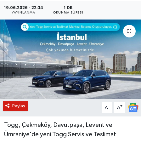
19.06.2026 - 22:34
1 DK
BİLİM VE TEKNOLOJİ
YAYINLANMA
OKUNMA SÜRESI
OTOMOBİL
KURUMSAL
Paylaş
-
+
A
A
Togg, Çekmeköy, Davutpaşa, Levent ve
Ümraniye'de yeni Togg Servis ve Teslimat