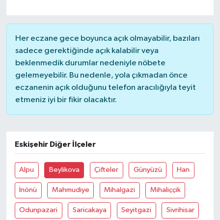
Her eczane gece boyunca açık olmayabilir, bazıları
sadece gerektiğinde açık kalabilir veya
beklenmedik durumlar nedeniyle nöbete
gelemeyebilir. Bu nedenle, yola çıkmadan önce
eczanenin açık olduğunu telefon aracılığıyla teyit
etmeniz iyi bir fikir olacaktır.
Eskişehir Diğer İlçeler
Alpu
Beylikova
Çifteler
Günyüzü
Han
İnönü
Mahmudiye
Mihalgazi
Mihaliççik
Odunpazari
Saricakaya
Seyitgazi
Sivrihisar