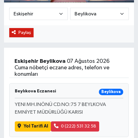
BİLİM VE TEKNOLOJİ
OTOMOBİL
Paylaş
KURUMSAL
Eskişehir
Beylikova
07 Ağustos 2026
Cuma nöbetçi eczane adres, telefon ve
konumları
Beylıkova Eczanesi
Beylikova
YENI MH.INÖNÜ CD.NO:75 7 BEYLKOVA
EMNİYET MÜDÜRLÜĞÜ KARISI
Yol Tarifi Al
0 (222) 531 32 58