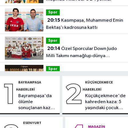
Spor
20:15
Kasımpaşa, Muhammed Emin
Bektaş'ı kadrosuna kattı
Spor
20:14
Özel Sporcular Down Judo
Milli Takımı namağlup dünya
şampiyonu
Spor
17:06
FIBA Kıtalararası Kupa
BAYRAMPAŞA
KÜÇÜKÇEKMECE
1
2
2026’da yer alacak takımlar belli
HABERLERI
HABERLERI
oldu
Bayrampaşa'da
Küçükçekmece'de
Fatih Haberleri
ölümle
kahreden kaza: 5
16:21
Fatih Belediyesi tarihî
sonuçlanan kaza:
yaşındaki çocuk
çeşmeleri birer birer ayağa
Sürücü
yoğun bakımda
kaldırıyor
gözaltında
ESENYURT
Spor
MAGAZIN