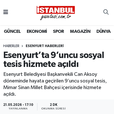
GÜNCEL
Nöbetçi Eczaneler
GÜNCEL
EKONOMİ
SPOR
MAGAZİN
DÜNYA
EKONOMİ
Hava Durumu
İSTANBUL
Trafik Durumu
HABERLER
ESENYURT HABERLERI
Esenyurt’ta 9’uncu sosyal
DÜNYA
Süper Lig Puan Durumu ve Fikstür
tesis hizmete açıldı
SPOR
Tüm Manşetler
Esenyurt Belediyesi Başkanvekili Can Aksoy
döneminde hayata geçirilen 9’uncu sosyal tesis,
MAGAZİN
Son Dakika Haberleri
Mimar Sinan Millet Bahçesi içerisinde hizmete
açıldı.
KÜLTÜR SANAT
Haber Arşivi
21.05.2026 - 17:10
2 DK
YAYINLANMA
OKUNMA SÜRESI
SAĞLIK