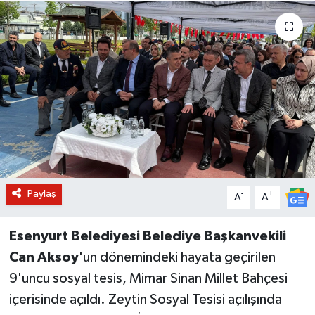
BİLİM VE TEKNOLOJİ
OTOMOBİL
KURUMSAL
Paylaş
-
+
A
A
Esenyurt Belediyesi Belediye Başkanvekili
Can Aksoy
'un dönemindeki hayata geçirilen
9'uncu sosyal tesis, Mimar Sinan Millet Bahçesi
içerisinde açıldı. Zeytin Sosyal Tesisi açılışında