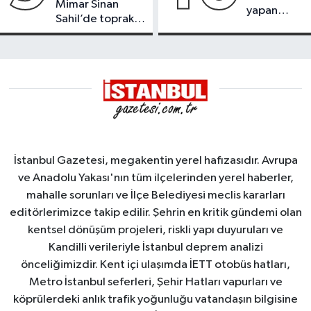
Mimar Sinan
yapan
Sahil’de toprak
tanker,
kayması
Yalova
Demirleme
Sahası'na
alındı
İstanbul Gazetesi, megakentin yerel hafızasıdır. Avrupa
ve Anadolu Yakası'nın tüm ilçelerinden yerel haberler,
mahalle sorunları ve İlçe Belediyesi meclis kararları
editörlerimizce takip edilir. Şehrin en kritik gündemi olan
kentsel dönüşüm projeleri, riskli yapı duyuruları ve
Kandilli verileriyle İstanbul deprem analizi
önceliğimizdir. Kent içi ulaşımda İETT otobüs hatları,
Metro İstanbul seferleri, Şehir Hatları vapurları ve
köprülerdeki anlık trafik yoğunluğu vatandaşın bilgisine