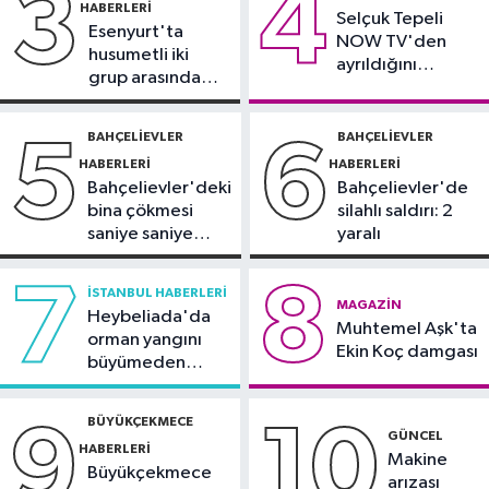
3
4
HABERLERI
16:18
Selçuk Tepeli
Görme Engelli B1 Milli Takımı,
Esenyurt'ta
NOW TV'den
Avrupa Şampiyonası'na Riva'da
husumetli iki
ayrıldığını
hazırlanıyor
grup arasında
duyurdu
Sultangazi Haberleri
silahlı kavga
13:49
Sultangazi’de temel kazısı
BAHÇELIEVLER
BAHÇELIEVLER
5
6
sırasında 2 bina tahliye edildi
HABERLERI
HABERLERI
Bahçelievler'deki
Bahçelievler'de
bina çökmesi
silahlı saldırı: 2
saniye saniye
yaralı
görüntülendi
7
8
İSTANBUL HABERLERI
MAGAZIN
Heybeliada'da
Muhtemel Aşk'ta
orman yangını
Ekin Koç damgası
büyümeden
söndürüldü
BÜYÜKÇEKMECE
9
10
GÜNCEL
HABERLERI
Makine
Büyükçekmece
arızası