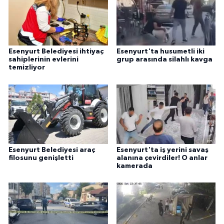
Esenyurt Belediyesi ihtiyaç
Esenyurt'ta husumetli iki
sahiplerinin evlerini
grup arasında silahlı kavga
temizliyor
Esenyurt Belediyesi araç
Esenyurt'ta iş yerini savaş
filosunu genişletti
alanına çevirdiler! O anlar
kamerada