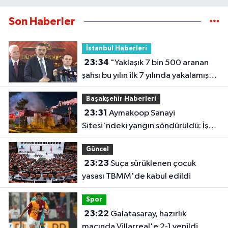
Son Haberler
İstanbul Haberleri
23:34
"Yaklaşık 7 bin 500 aranan
şahsı bu yılın ilk 7 yılında yakalamış
durumdayız"
Başakşehir Haberleri
23:31
Aymakoop Sanayi
Sitesi'ndeki yangın söndürüldü: İş
yeri kullanılamaz hale geldi
Güncel
23:23
Suça sürüklenen çocuk
yasası TBMM'de kabul edildi
Spor
23:22
Galatasaray, hazırlık
maçında Villarreal'e 2-1 yenildi