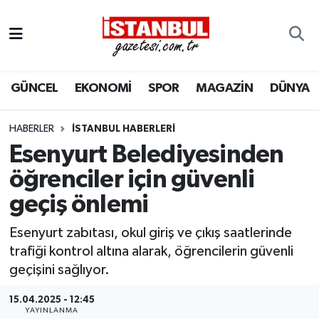
GÜNCEL
Nöbetçi Eczaneler
GÜNCEL
EKONOMİ
SPOR
MAGAZİN
DÜNYA
EKONOMİ
Hava Durumu
İSTANBUL
Trafik Durumu
HABERLER
İSTANBUL HABERLERI
Esenyurt Belediyesinden
DÜNYA
Süper Lig Puan Durumu ve Fikstür
öğrenciler için güvenli
geçiş önlemi
SPOR
Tüm Manşetler
Esenyurt zabıtası, okul giriş ve çıkış saatlerinde
MAGAZİN
Son Dakika Haberleri
trafiği kontrol altına alarak, öğrencilerin güvenli
geçişini sağlıyor.
KÜLTÜR SANAT
Haber Arşivi
15.04.2025 - 12:45
SAĞLIK
YAYINLANMA