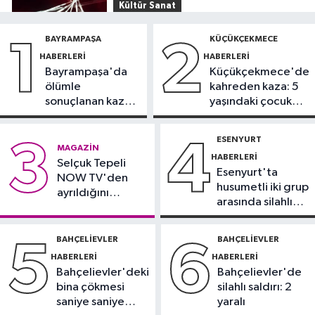
Kültür Sanat
15:03
Tiësto, İstanbul Festivali’nde
BAYRAMPAŞA
KÜÇÜKÇEKMECE
1
2
sahne aldı
HABERLERI
HABERLERI
Bayrampaşa'da
Küçükçekmece'de
İstanbul Haberleri
ölümle
kahreden kaza: 5
14:42
Belgrad Ormanı’nda çöp
sonuçlanan kaza:
yaşındaki çocuk
alarmı: Ekipler harekete geçti
Sürücü
yoğun bakımda
gözaltında
ESENYURT
3
4
Güncel
MAGAZIN
HABERLERI
14:35
Selçuk Tepeli
O ilde denize girmek
Esenyurt'ta
NOW TV'den
yasaklandı
husumetli iki grup
ayrıldığını
arasında silahlı
duyurdu
Güncel
kavga
14:32
Ultraslan lideri Sebahattin
BAHÇELIEVLER
BAHÇELIEVLER
5
6
Şirin gözaltına alındı
HABERLERI
HABERLERI
Bahçelievler'deki
Bahçelievler'de
bina çökmesi
silahlı saldırı: 2
saniye saniye
yaralı