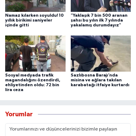
Namaz kılarken soyuldu! 10
"Yaklaşık 7 bin 500 aranan
yıllık birikimi saniyeler
şahsı bu yılın ilk 7 yılında
içinde gitti
yakalamış durumdayız"
Sosyal medyada trafik
Sazlıbosna Barajı’nda
magandalığını özendirdi,
misina ve ağlara takılan
ehliyetinden oldu: 72 bin
karabatağı itfaiye kurtardı
lira ceza
Yorumlar