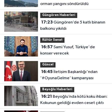
orman yangını söndürüldü
Güngören Haberleri
17:23
Güngören’de 5 katlı binanın
balkonu yıkıldı
Kültür Sanat
16:57
Sami Yusuf, Türkiye'de
konser verecek
Güncel
16:45
İletişim Başkanlığı'ndan
'#OyunaGelme' kampanyası
Beyoğlu Haberleri
16:21
Beyoğlu’nda kötü koku ihbarı:
Kokunun geldiği evden ceset çıktı