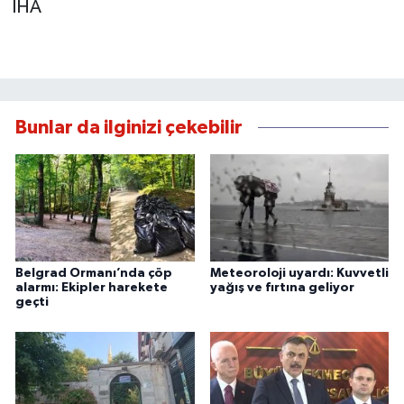
İHA
Bunlar da ilginizi çekebilir
Belgrad Ormanı’nda çöp
Meteoroloji uyardı: Kuvvetli
alarmı: Ekipler harekete
yağış ve fırtına geliyor
geçti