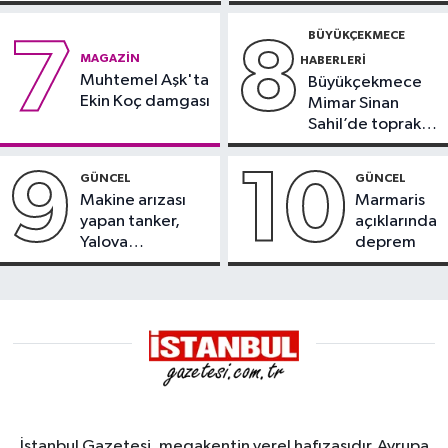
görüntülendi
BÜYÜKÇEKMECE
7
8
MAGAZIN
HABERLERI
Muhtemel Aşk'ta
Büyükçekmece
Ekin Koç damgası
Mimar Sinan
Sahil’de toprak
kayması
9
10
GÜNCEL
GÜNCEL
Makine arızası
Marmaris
yapan tanker,
açıklarında
Yalova
deprem
Demirleme
Sahası'na alındı
İstanbul Gazetesi, megakentin yerel hafızasıdır. Avrupa