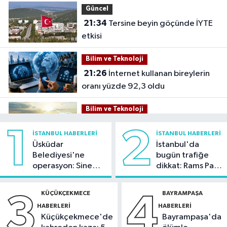
Güncel
21:34
Tersine beyin göçünde İYTE
etkisi
Bilim ve Teknoloji
21:26
İnternet kullanan bireylerin
oranı yüzde 92,3 oldu
Bilim ve Teknoloji
21:23
5G abone sayısı 4 ayda 44,5
1
2
İSTANBUL HABERLERI
İSTANBUL HABERLERI
milyona ulaştı
Üsküdar
İstanbul'da
Belediyesi'ne
bugün trafiğe
Kültür Sanat
operasyon: Sinem
dikkat: Rams Park
21:21
Esenler Belediyesi
Dedetaş'a
çevresinde bazı
vatandaşları yazlık sinemada
tutuklama talebi
yollar kapatılacak
KÜÇÜKÇEKMECE
BAYRAMPAŞA
3
4
buluşturuyor
HABERLERI
HABERLERI
Sağlık
Küçükçekmece'de
Bayrampaşa'da
21:17
"Karaciğerim yağlı"