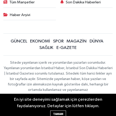
Tüm Manşetler
Son Dakika Haberleri
Haber Arşivi
GÜNCEL
EKONOMİ
SPOR
MAGAZİN
DÜNYA
SAĞLIK
E-GAZETE
Sitede yayınlanan içerik ve yorumlardan yazarları sorumludur.
Yayınlanan yorumlardan İstanbul Haber, İstanbul Son Dakika Haberleri
| İstanbul Gazetesi sorumlu tutulamaz. Sitedeki tüm harici linkler ayrı
bir sayfada açılır. Sitemizde yayınlanan haber, köşe yazıları ve
fotoğraflar izin alınmaksızın kaynak gösterilse dahi, herhangi bir
ortamda kullanılamaz ve yayınlanamaz
En iyi site deneyimi sağlamak için çerezlerden
İletişim
Künye
faydalanıyoruz. Detaylar için lütfen tıklayın.
Haber Yazılımı:
TE Bilişim
|
KURUMSAL
Copyright © 2026
TAMAM