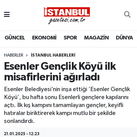
GÜNCEL
Nöbetçi Eczaneler
GÜNCEL
EKONOMİ
SPOR
MAGAZİN
DÜNYA
EKONOMİ
Hava Durumu
İSTANBUL
Trafik Durumu
HABERLER
İSTANBUL HABERLERI
Esenler Gençlik Köyü ilk
DÜNYA
Süper Lig Puan Durumu ve Fikstür
misafirlerini ağırladı
SPOR
Tüm Manşetler
Esenler Belediyesi’nin inşa ettiği ‘Esenler Gençlik
Köyü’, bu hafta sonu Esenlerli gençlere kapılarını
MAGAZİN
Son Dakika Haberleri
açtı. İlk kış kampını tamamlayan gençler, keyifli
hatıralar biriktirerek kampı mutlu bir şekilde
KÜLTÜR SANAT
Haber Arşivi
sonlandırdı.
SAĞLIK
21.01.2025 - 12:23