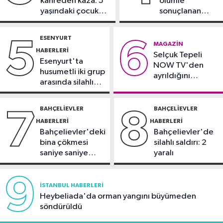
kahreden kaza: 5
ölümle
demeyin, önlemini alın
yaşındaki çocuk
sonuçlanan
yoğun bakımda
kaza: Sürücü
Spor
gözaltında
ESENYURT
5
6
21:10
Trabzonspor'da Salah
MAGAZIN
HABERLERI
Selçuk Tepeli
yaklaşık 30 bin taraftar önünde imza
Esenyurt'ta
NOW TV'den
attı
husumetli iki grup
ayrıldığını
arasında silahlı
duyurdu
kavga
BAHÇELIEVLER
BAHÇELIEVLER
7
8
HABERLERI
HABERLERI
Bahçelievler'deki
Bahçelievler'de
bina çökmesi
silahlı saldırı: 2
saniye saniye
yaralı
görüntülendi
9
İSTANBUL HABERLERI
Heybeliada'da orman yangını büyümeden
söndürüldü