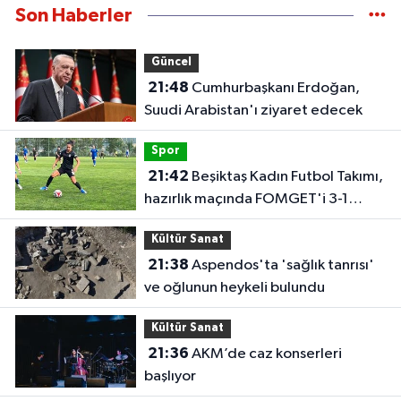
Son Haberler
Güncel
21:48
Cumhurbaşkanı Erdoğan,
Suudi Arabistan'ı ziyaret edecek
Spor
21:42
Beşiktaş Kadın Futbol Takımı,
hazırlık maçında FOMGET'i 3-1
mağlup etti
Kültür Sanat
21:38
Aspendos'ta 'sağlık tanrısı'
ve oğlunun heykeli bulundu
Kültür Sanat
21:36
AKM’de caz konserleri
başlıyor