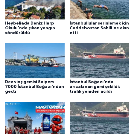
Heybeliada Deniz Harp
İstanbullular serinlemek için
Okulu'nda çıkan yangın
Caddebostan Sahili'ne akın
söndürüldü
etti
Dev vinç gemisi Saipem
İstanbul Boğazı'nda
7000 İstanbul Boğazı'ndan
arızalanan gemi çekildi;
geçti
trafik yeniden açıldı