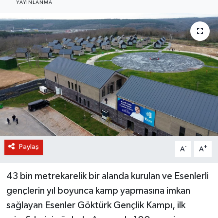
YAYINLANMA
BİLİM VE TEKNOLOJİ
OTOMOBİL
KURUMSAL
Paylaş
-
+
A
A
43 bin metrekarelik bir alanda kurulan ve Esenlerli
gençlerin yıl boyunca kamp yapmasına imkan
sağlayan Esenler Göktürk Gençlik Kampı, ilk