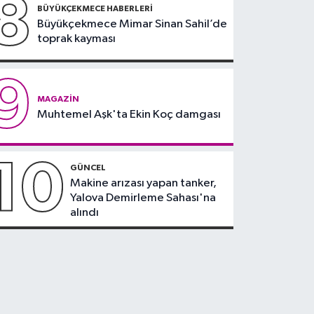
8
BÜYÜKÇEKMECE HABERLERI
Büyükçekmece Mimar Sinan Sahil’de
toprak kayması
9
MAGAZIN
Muhtemel Aşk'ta Ekin Koç damgası
10
GÜNCEL
Makine arızası yapan tanker,
Yalova Demirleme Sahası'na
alındı