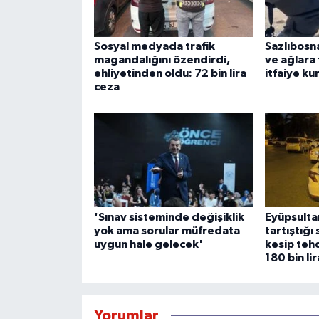
Sosyal medyada trafik
Sazlıbosna
magandalığını özendirdi,
ve ağlara 
ehliyetinden oldu: 72 bin lira
itfaiye ku
ceza
'Sınav sisteminde değişiklik
Eyüpsulta
yok ama sorular müfredata
tartıştığı
uygun hale gelecek'
kesip teh
180 bin li
Yorumlar