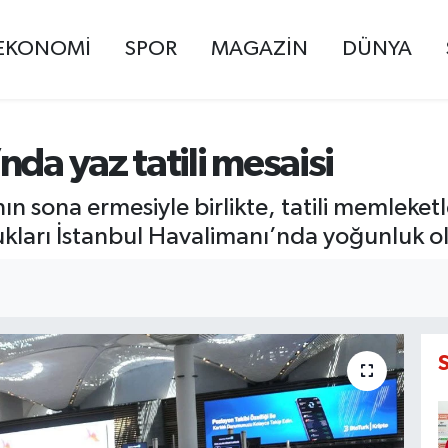
EKONOMİ
SPOR
MAGAZİN
DÜNYA
da yaz tatili mesaisi
n sona ermesiyle birlikte, tatili memleket
cukları İstanbul Havalimanı’nda yoğunluk o