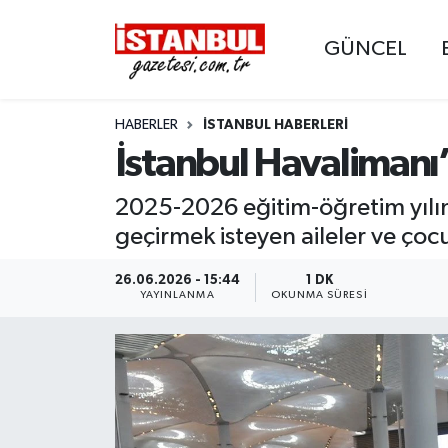
GÜNCEL
GÜNCEL
Nöbetçi Eczaneler
HABERLER
İSTANBUL HABERLERI
EKONOMİ
Hava Durumu
İstanbul Havalimanı’n
İSTANBUL
Trafik Durumu
2025-2026 eğitim-öğretim yılını
DÜNYA
Süper Lig Puan Durumu ve Fikstür
geçirmek isteyen aileler ve ço
SPOR
Tüm Manşetler
26.06.2026 - 15:44
1 DK
YAYINLANMA
OKUNMA SÜRESI
MAGAZİN
Son Dakika Haberleri
KÜLTÜR SANAT
Haber Arşivi
SAĞLIK