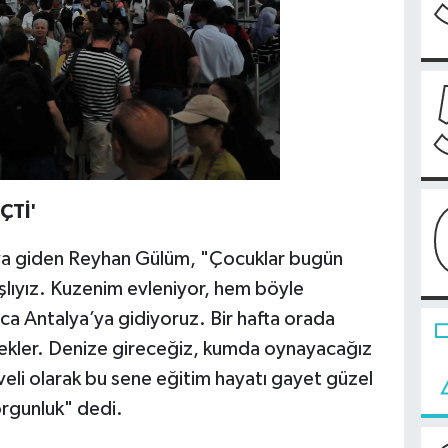
ÇTİ'
lya’ya giden Reyhan Gülüm, "Çocuklar bugün
aşlıyız. Kuzenim evleniyor, hem böyle
ıca Antalya’ya gidiyoruz. Bir hafta orada
recekler. Denize gireceğiz, kumda oynayacağız
 veli olarak bu sene eğitim hayatı gayet güzel
orgunluk" dedi.