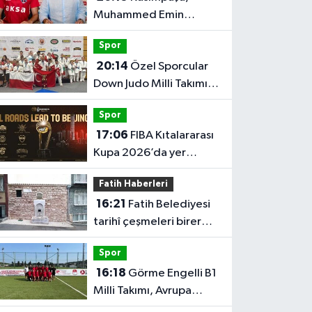
Muhammed Emin
Bektaş'ı kadrosuna kattı
Spor
20:14
Özel Sporcular
Down Judo Milli Takımı
namağlup dünya
Spor
şampiyonu
17:06
FIBA Kıtalararası
Kupa 2026’da yer
alacak takımlar belli
Fatih Haberleri
oldu
16:21
Fatih Belediyesi
tarihî çeşmeleri birer
birer ayağa kaldırıyor
Spor
16:18
Görme Engelli B1
Milli Takımı, Avrupa
Şampiyonası'na Riva'da