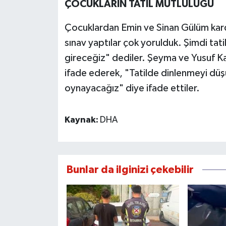
​​ÇOCUKLARIN TATİL MUTLULUĞU
​Çocuklardan Emin ve Sinan Gülüm karde
sınav yaptılar çok yorulduk. Şimdi tat
gireceğiz" dediler. Şeyma ve Yusuf Kaan
ifade ederek, "Tatilde dinlenmeyi dü
oynayacağız" diye ifade ettiler.
Kaynak:
DHA
Bunlar da ilginizi çekebilir