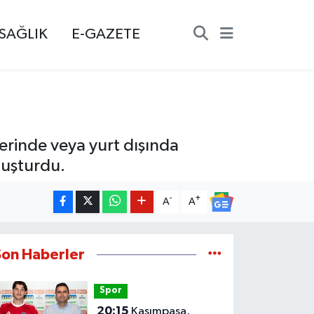
SAĞLIK
E-GAZETE
lerinde veya yurt dışında
luşturdu.
-
+
A
A
Son Haberler
Spor
20:15
Kasımpaşa,