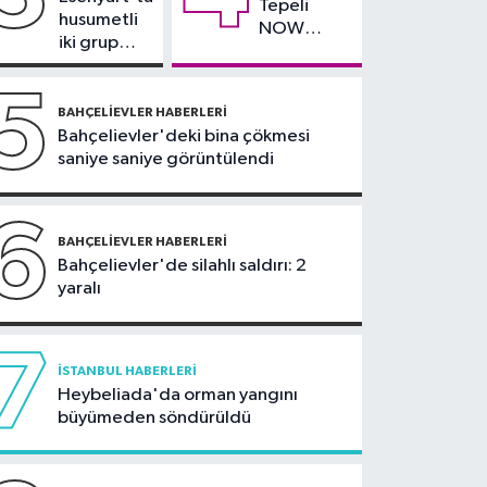
Tepeli
tıkanıklıklarında yeni
husumetli
NOW
teknolojiyle uzuv
iki grup
TV'den
arasında
kayıpları önleniyor'
ayrıldığını
silahlı
5
duyurdu
kavga
BAHÇELIEVLER HABERLERI
Bahçelievler'deki bina çökmesi
saniye saniye görüntülendi
6
BAHÇELIEVLER HABERLERI
Bahçelievler'de silahlı saldırı: 2
yaralı
7
İSTANBUL HABERLERI
Heybeliada'da orman yangını
büyümeden söndürüldü