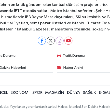
Şehrin en kritik gündemi olan kentsel dönüşüm projeleri, riskli 
aşımda İETT otobüs hatları, Metro İstanbul seferleri, Şehir Hat
 hizmetlerde İBB Beyaz Masa duyuruları, İSKİ su kesintisi ve 
bul Hal Fiyatları, semt pazarı listeleri ve İstanbul Ticaret Odas
listelenir. İstanbul Gazetesi; manşetlerin ötesinde, sokağın 
va Durumu
Trafik Durumu
Dakika Haberleri
Haber Arşivi
CEL
EKONOMİ
SPOR
MAGAZİN
DÜNYA
SAĞLIK
E-GA
mludur. Yayınlanan yorumlardan İstanbul Haber, İstanbul Son Dakika Haberl