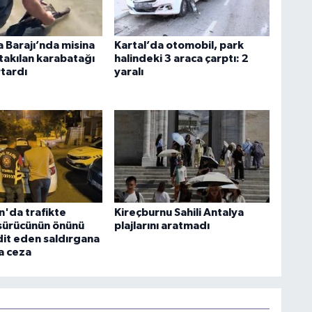
 Barajı’nda misina
Kartal’da otomobil, park
takılan karabatağı
halindeki 3 araca çarptı: 2
rtardı
yaralı
n'da trafikte
Kireçburnu Sahili Antalya
 sürücünün önünü
plajlarını aratmadı
dit eden saldırgana
ra ceza