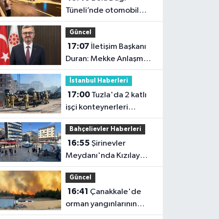
Tüneli’nde otomobil
alev topuna döndü:
Güncel
Trafik kilitlendi
17:07
İletişim Başkanı
Duran: Mekke Anlaşması
tarihi bir adımdır
İstanbul Haberleri
17:00
Tuzla'da 2 katlı
işçi konteynerleri
alevlere teslim oldu
Bahçelievler Haberleri
16:55
Şirinevler
Meydanı'nda Kızılay
çadırı tartışması
Güncel
16:41
Çanakkale'de
orman yangınlarının
bilançosu ağır: 541