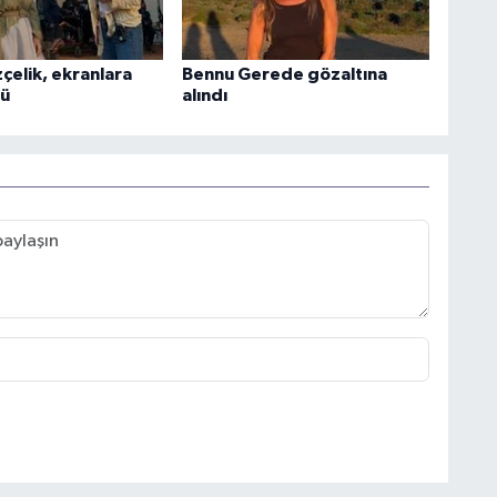
elik, ekranlara
Bennu Gerede gözaltına
dü
alındı