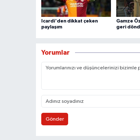
Icardi'den dikkat çeken
Gamze Özç
paylaşım
geri dön
Yorumlar
Gönder