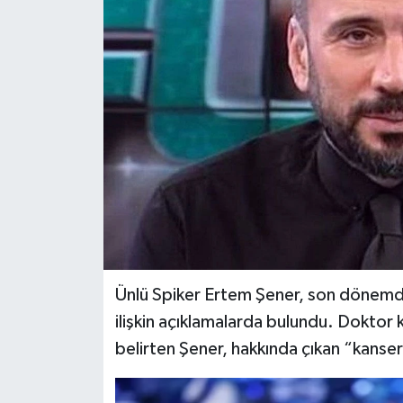
BİLİM VE TEKNOLOJİ
OTOMOBİL
KURUMSAL
Ünlü Spiker Ertem Şener, son dönemde 
ilişkin açıklamalarda bulundu. Doktor k
belirten Şener, hakkında çıkan “kanser” 