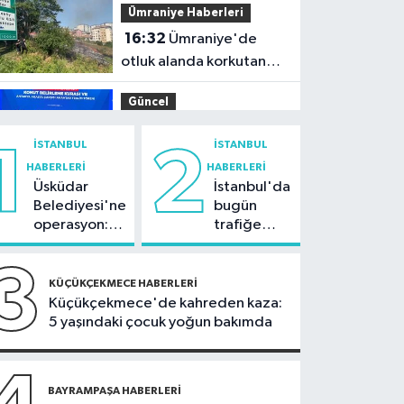
Ümraniye Haberleri
hektar zarar gördü
16:32
Ümraniye'de
otluk alanda korkutan
yangın
Güncel
16:13
Bakan Kurum: Bu
İSTANBUL
İSTANBUL
1
2
işler ahbap çavuş
HABERLERI
HABERLERI
ilişkisiyle yürümez
Üsküdar
İstanbul'da
Güncel
Belediyesi'ne
bugün
15:45
Uygulamalı
operasyon:
trafiğe
mevzuat eğitiminin
Sinem
dikkat:
dokuzuncusu Ankara’da
Dedetaş'a
Rams Park
3
Ümraniye Haberleri
tutuklama
çevresinde
gerçekleştirildi
KÜÇÜKÇEKMECE HABERLERI
talebi
bazı yollar
Küçükçekmece'de kahreden kaza:
15:32
Ümraniye'de 2
kapatılacak
5 yaşındaki çocuk yoğun bakımda
katlı binadaki dairenin
balkonu çöktü
Spor
15:27
BAYRAMPAŞA HABERLERI
Trendyol Süper