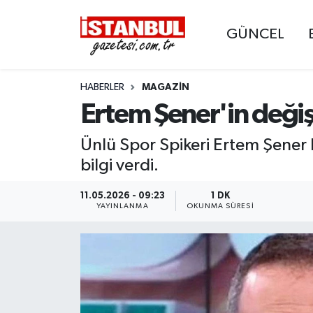
GÜNCEL
GÜNCEL
Nöbetçi Eczaneler
HABERLER
MAGAZIN
EKONOMİ
Hava Durumu
Ertem Şener'in deği
İSTANBUL
Trafik Durumu
Ünlü Spor Spikeri Ertem Şener k
DÜNYA
Süper Lig Puan Durumu ve Fikstür
bilgi verdi.
SPOR
Tüm Manşetler
11.05.2026 - 09:23
1 DK
YAYINLANMA
OKUNMA SÜRESI
MAGAZİN
Son Dakika Haberleri
KÜLTÜR SANAT
Haber Arşivi
SAĞLIK