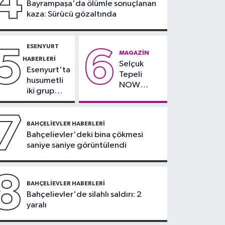
4
Bayrampaşa'da ölümle sonuçlanan
Lig'de 2-3. hafta
kaza: Sürücü gözaltında
programları açıklandı
ESENYURT
5
6
MAGAZIN
HABERLERI
Selçuk
Esenyurt'ta
Tepeli
husumetli
NOW
iki grup
TV'den
arasında
ayrıldığını
silahlı
7
duyurdu
kavga
BAHÇELIEVLER HABERLERI
Bahçelievler'deki bina çökmesi
saniye saniye görüntülendi
8
BAHÇELIEVLER HABERLERI
Bahçelievler'de silahlı saldırı: 2
yaralı