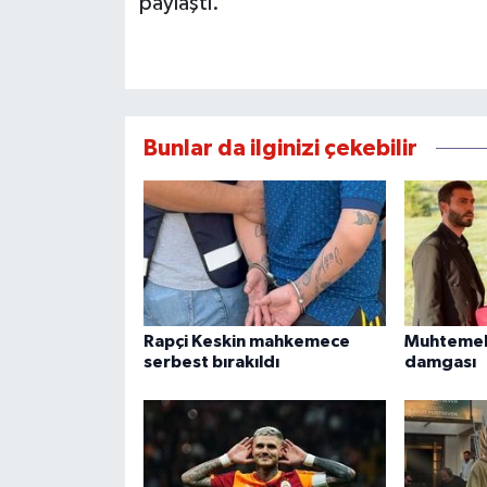
paylaştı.
Bunlar da ilginizi çekebilir
Rapçi Keskin mahkemece
Muhtemel 
serbest bırakıldı
damgası