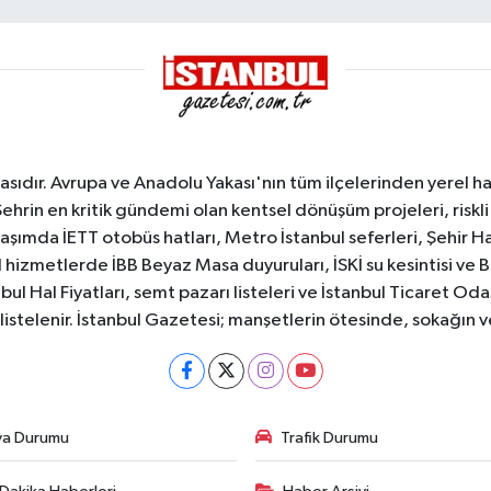
sıdır. Avrupa ve Anadolu Yakası'nın tüm ilçelerinden yerel hab
Şehrin en kritik gündemi olan kentsel dönüşüm projeleri, riskli 
aşımda İETT otobüs hatları, Metro İstanbul seferleri, Şehir Hat
 hizmetlerde İBB Beyaz Masa duyuruları, İSKİ su kesintisi ve 
bul Hal Fiyatları, semt pazarı listeleri ve İstanbul Ticaret Odas
listelenir. İstanbul Gazetesi; manşetlerin ötesinde, sokağın 
va Durumu
Trafik Durumu