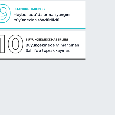
9
İSTANBUL HABERLERI
Heybeliada'da orman yangını
büyümeden söndürüldü
10
BÜYÜKÇEKMECE HABERLERI
Büyükçekmece Mimar Sinan
Sahil’de toprak kayması