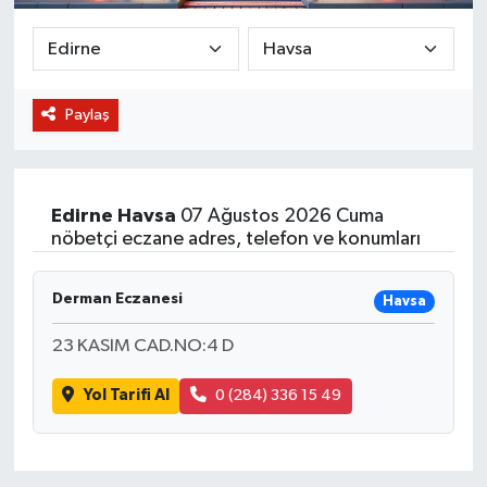
BİLİM VE TEKNOLOJİ
OTOMOBİL
Paylaş
KURUMSAL
Edirne
Havsa
07 Ağustos 2026 Cuma
nöbetçi eczane adres, telefon ve konumları
Derman Eczanesi
Havsa
23 KASIM CAD.NO:4 D
Yol Tarifi Al
0 (284) 336 15 49