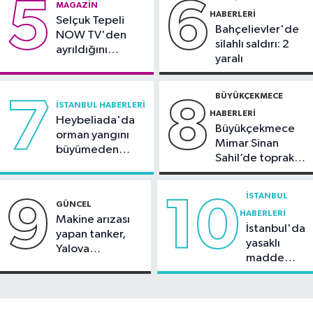
5
6
MAGAZIN
komisyonda
HABERLERI
Selçuk Tepeli
Bahçelievler'de
NOW TV'den
silahlı saldırı: 2
ayrıldığını
yaralı
duyurdu
BÜYÜKÇEKMECE
7
8
İSTANBUL HABERLERI
HABERLERI
Heybeliada'da
Büyükçekmece
orman yangını
Mimar Sinan
büyümeden
Sahil’de toprak
söndürüldü
kayması
İSTANBUL
9
10
GÜNCEL
HABERLERI
Makine arızası
İstanbul'da
yapan tanker,
yasaklı
Yalova
madde
Demirleme
operasyonu
Sahası'na alındı