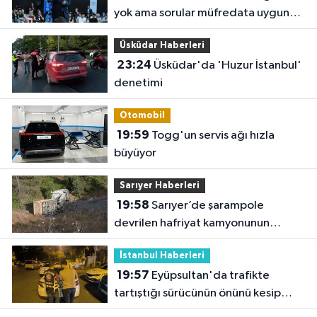
yok ama sorular müfredata uygun
hale gelecek'
Üsküdar Haberleri
23:24
Üsküdar'da 'Huzur İstanbul'
denetimi
Otomobil
19:59
Togg'un servis ağı hızla
büyüyor
Sarıyer Haberleri
19:58
Sarıyer’de şarampole
devrilen hafriyat kamyonunun
şoförü yaralandı
İstanbul Haberleri
19:57
Eyüpsultan'da trafikte
tartıştığı sürücünün önünü kesip
tehdit eden saldırgana 180 bin lira