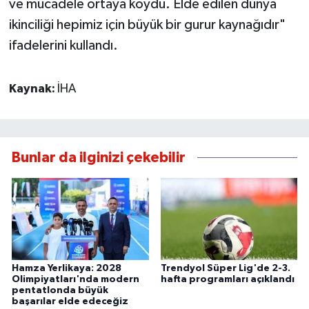
ve mücadele ortaya koydu. Elde edilen dünya
ikinciliği hepimiz için büyük bir gurur kaynağıdır"
ifadelerini kullandı.
Kaynak:
İHA
Bunlar da ilginizi çekebilir
Hamza Yerlikaya: 2028
Trendyol Süper Lig'de 2-3.
Olimpiyatları'nda modern
hafta programları açıklandı
pentatlonda büyük
başarılar elde edeceğiz