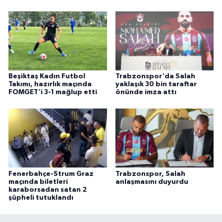
Beşiktaş Kadın Futbol
Trabzonspor'da Salah
Takımı, hazırlık maçında
yaklaşık 30 bin taraftar
FOMGET'i 3-1 mağlup etti
önünde imza attı
Fenerbahçe-Strum Graz
Trabzonspor, Salah
maçında biletleri
anlaşmasını duyurdu
karaborsadan satan 2
şüpheli tutuklandı