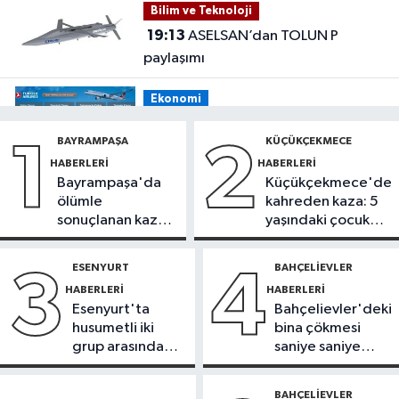
Bilim ve Teknoloji
ceza
19:13
ASELSAN’dan TOLUN P
paylaşımı
Ekonomi
19:08
THY, temmuz ayında 9,5
BAYRAMPAŞA
KÜÇÜKÇEKMECE
1
2
milyon yolcu taşıdı
HABERLERI
HABERLERI
Bayrampaşa'da
Küçükçekmece'de
Bilim ve Teknoloji
ölümle
kahreden kaza: 5
19:05
Türksat televizyon yayınları
sonuçlanan kaza:
yaşındaki çocuk
yeni nesil uydulara taşınıyor
Sürücü
yoğun bakımda
gözaltında
ESENYURT
BAHÇELIEVLER
3
4
Otomobil
HABERLERI
HABERLERI
19:03
Motosiklet deneyimi denize
Esenyurt'ta
Bahçelievler'deki
taşınacak
husumetli iki
bina çökmesi
grup arasında
saniye saniye
Güncel
silahlı kavga
görüntülendi
19:00
'Çerçeve yasa' teklifi
BAHÇELIEVLER