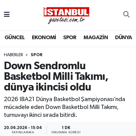
GÜNCEL
Nöbetçi Eczaneler
GÜNCEL
EKONOMİ
SPOR
MAGAZİN
DÜNYA
EKONOMİ
Hava Durumu
İSTANBUL
Trafik Durumu
HABERLER
SPOR
Down Sendromlu
DÜNYA
Süper Lig Puan Durumu ve Fikstür
Basketbol Milli Takımı,
dünya ikincisi oldu
SPOR
Tüm Manşetler
2026 IBA21 Dünya Basketbol Şampiyonası’nda
MAGAZİN
Son Dakika Haberleri
mücadele eden Down Basketbol Milli Takımı,
turnuvayı ikinci sırada bitirdi.
KÜLTÜR SANAT
Haber Arşivi
20.06.2026 - 15:04
1 DK
SAĞLIK
YAYINLANMA
OKUNMA SÜRESI