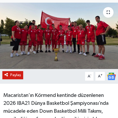
BİLİM VE TEKNOLOJİ
OTOMOBİL
KURUMSAL
Paylaş
-
+
A
A
Macaristan’ın Körmend kentinde düzenlenen
2026 IBA21 Dünya Basketbol Şampiyonası’nda
mücadele eden Down Basketbol Milli Takımı,