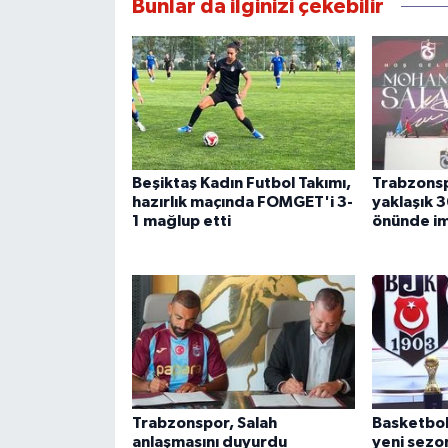
Bunlar da ilginizi çekebilir
Beşiktaş Kadın Futbol Takımı,
Trabzonsp
hazırlık maçında FOMGET'i 3-
yaklaşık 3
1 mağlup etti
önünde im
Trabzonspor, Salah
Basketbol
anlaşmasını duyurdu
yeni sezon