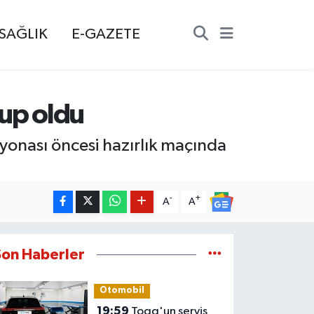
SAĞLIK
E-GAZETE
lup oldu
iyonası öncesi hazırlık maçında
-
+
A
A
Son Haberler
Otomobil
19:59
Togg'un servis