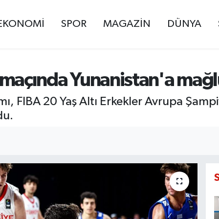
EKONOMİ
SPOR
MAGAZİN
DÜNYA
lık maçında Yunanistan'a mağ
kımı, FIBA 20 Yaş Altı Erkekler Avrupa Şamp
du.