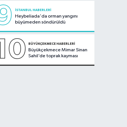
9
İSTANBUL HABERLERI
Heybeliada'da orman yangını
büyümeden söndürüldü
10
BÜYÜKÇEKMECE HABERLERI
Büyükçekmece Mimar Sinan
Sahil’de toprak kayması