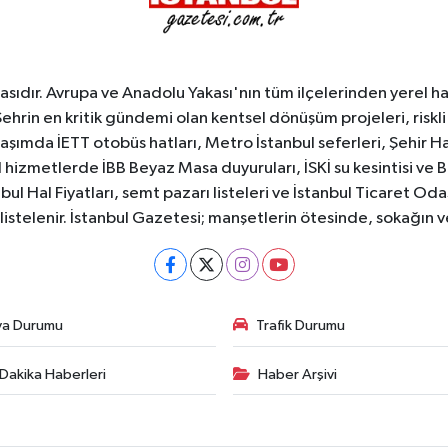
sıdır. Avrupa ve Anadolu Yakası'nın tüm ilçelerinden yerel hab
Şehrin en kritik gündemi olan kentsel dönüşüm projeleri, riskli 
aşımda İETT otobüs hatları, Metro İstanbul seferleri, Şehir Hat
 hizmetlerde İBB Beyaz Masa duyuruları, İSKİ su kesintisi ve 
bul Hal Fiyatları, semt pazarı listeleri ve İstanbul Ticaret Odas
listelenir. İstanbul Gazetesi; manşetlerin ötesinde, sokağın 
va Durumu
Trafik Durumu
Dakika Haberleri
Haber Arşivi