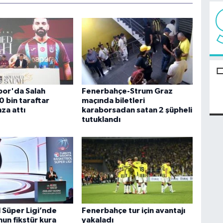
or'da Salah
Fenerbahçe-Strum Graz
0 bin taraftar
maçında biletleri
za attı
karaborsadan satan 2 şüpheli
tutuklandı
 Süper Ligi’nde
Fenerbahçe tur için avantajı
un fikstür kura
yakaladı