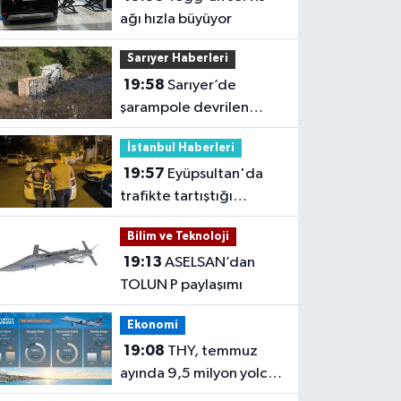
ağı hızla büyüyor
Sarıyer Haberleri
19:58
Sarıyer’de
şarampole devrilen
hafriyat kamyonunun
İstanbul Haberleri
şoförü yaralandı
19:57
Eyüpsultan'da
trafikte tartıştığı
sürücünün önünü kesip
Bilim ve Teknoloji
tehdit eden saldırgana
19:13
ASELSAN’dan
180 bin lira ceza
TOLUN P paylaşımı
Ekonomi
19:08
THY, temmuz
ayında 9,5 milyon yolcu
taşıdı