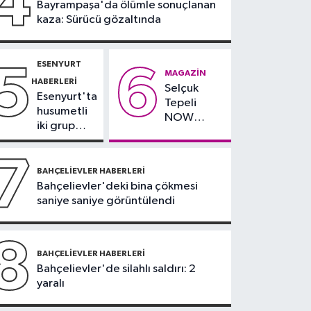
4
Bayrampaşa'da ölümle sonuçlanan
Antalya plajlarını
kaza: Sürücü gözaltında
aratmadı
ESENYURT
5
6
MAGAZIN
HABERLERI
Selçuk
Esenyurt'ta
Tepeli
husumetli
NOW
iki grup
TV'den
arasında
ayrıldığını
silahlı
7
duyurdu
kavga
BAHÇELIEVLER HABERLERI
Bahçelievler'deki bina çökmesi
saniye saniye görüntülendi
8
BAHÇELIEVLER HABERLERI
Bahçelievler'de silahlı saldırı: 2
yaralı