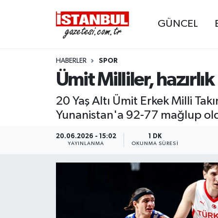
GÜNCEL
GÜNCEL
Nöbetçi Eczaneler
HABERLER
SPOR
EKONOMİ
Hava Durumu
Ümit Milliler, hazır
İSTANBUL
Trafik Durumu
20 Yaş Altı Ümit Erkek Milli Ta
DÜNYA
Süper Lig Puan Durumu ve Fikstür
Yunanistan'a 92-77 mağlup ol
SPOR
Tüm Manşetler
20.06.2026 - 15:02
1 DK
YAYINLANMA
OKUNMA SÜRESI
MAGAZİN
Son Dakika Haberleri
KÜLTÜR SANAT
Haber Arşivi
SAĞLIK