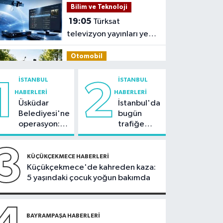
Bilim ve Teknoloji
19:05
Türksat
televizyon yayınları yeni
nesil uydulara taşınıyor
Otomobil
19:03
Motosiklet
İSTANBUL
İSTANBUL
1
2
deneyimi denize
HABERLERI
HABERLERI
taşınacak
Üsküdar
İstanbul'da
Güncel
Belediyesi'ne
bugün
19:00
'Çerçeve yasa'
operasyon:
trafiğe
teklifi komisyonda
Sinem
dikkat:
Dedetaş'a
Rams Park
3
Spor
tutuklama
çevresinde
KÜÇÜKÇEKMECE HABERLERI
talebi
bazı yollar
Küçükçekmece'de kahreden kaza:
18:59
Hamza Yerlikaya:
kapatılacak
5 yaşındaki çocuk yoğun bakımda
2028 Olimpiyatları'nda
modern pentatlonda
İstanbul Haberleri
büyük başarılar elde
18:44
BAYRAMPAŞA HABERLERI
Kireçburnu Sahili
edeceğiz