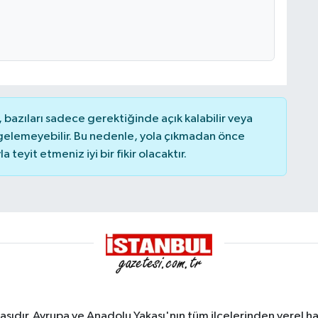
bazıları sadece gerektiğinde açık kalabilir veya
elemeyebilir. Bu nedenle, yola çıkmadan önce
teyit etmeniz iyi bir fikir olacaktır.
sıdır. Avrupa ve Anadolu Yakası'nın tüm ilçelerinden yerel hab