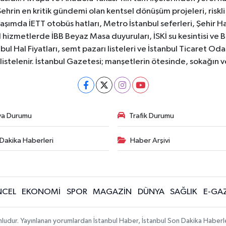
Şehrin en kritik gündemi olan kentsel dönüşüm projeleri, riskli 
aşımda İETT otobüs hatları, Metro İstanbul seferleri, Şehir Hat
 hizmetlerde İBB Beyaz Masa duyuruları, İSKİ su kesintisi ve 
bul Hal Fiyatları, semt pazarı listeleri ve İstanbul Ticaret Odas
listelenir. İstanbul Gazetesi; manşetlerin ötesinde, sokağın 
va Durumu
Trafik Durumu
Dakika Haberleri
Haber Arşivi
CEL
EKONOMİ
SPOR
MAGAZİN
DÜNYA
SAĞLIK
E-GA
mludur. Yayınlanan yorumlardan İstanbul Haber, İstanbul Son Dakika Haberl