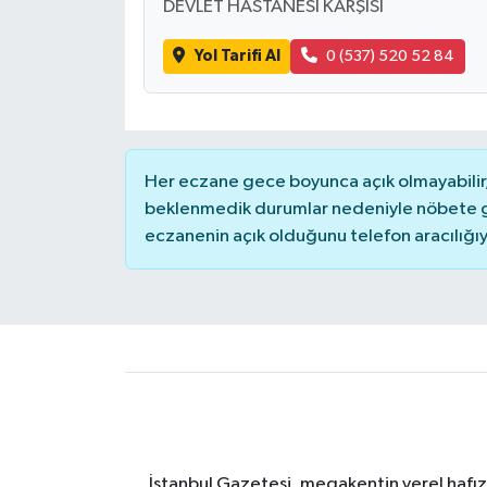
DEVLET HASTANESİ KARŞISI
Yol Tarifi Al
0 (537) 520 52 84
Her eczane gece boyunca açık olmayabilir, 
beklenmedik durumlar nedeniyle nöbete g
eczanenin açık olduğunu telefon aracılığıyla 
İstanbul Gazetesi, megakentin yerel hafıza