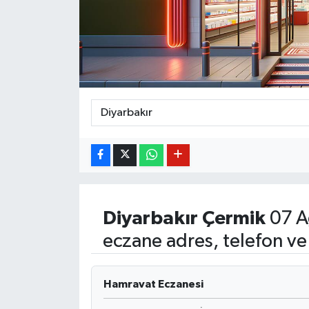
BİLİM VE TEKNOLOJİ
OTOMOBİL
KURUMSAL
Diyarbakır
Çermik
07 A
eczane adres, telefon ve
Hamravat Eczanesi