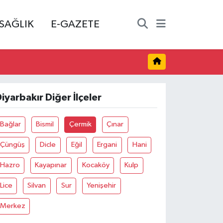
SAĞLIK
E-GAZETE
iyarbakır Diğer İlçeler
Bağlar
Bismil
Çermik
Çınar
Çüngüş
Dicle
Eğil
Ergani
Hani
Hazro
Kayapınar
Kocaköy
Kulp
Lice
Silvan
Sur
Yenişehir
Merkez