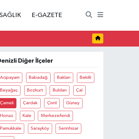
SAĞLIK
E-GAZETE
enizli Diğer İlçeler
Acipayam
Babadağ
Baklan
Bekilli
Beyağaç
Bozkurt
Buldan
Çal
Çameli
Çardak
Çivril
Güney
Honaz
Kale
Merkezefendi
Pamukkale
Sarayköy
Serinhisar