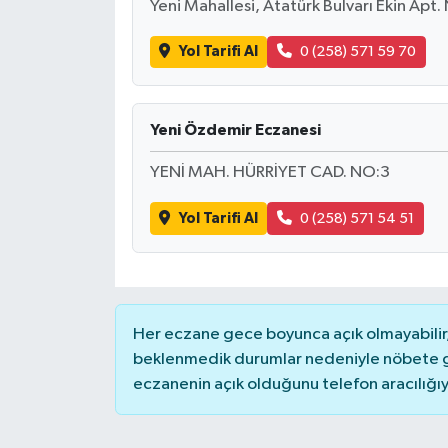
Yeni Mahallesi, Atatürk Bulvarı Ekin Apt.
Yol Tarifi Al
0 (258) 571 59 70
Yeni Özdemir Eczanesi
YENİ MAH. HÜRRİYET CAD. NO:3
Yol Tarifi Al
0 (258) 571 54 51
Her eczane gece boyunca açık olmayabilir, 
beklenmedik durumlar nedeniyle nöbete g
eczanenin açık olduğunu telefon aracılığıyla 