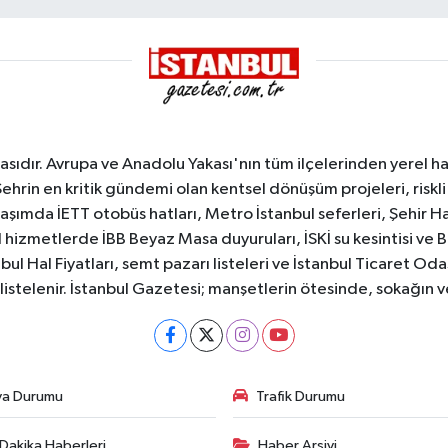
sıdır. Avrupa ve Anadolu Yakası'nın tüm ilçelerinden yerel hab
Şehrin en kritik gündemi olan kentsel dönüşüm projeleri, riskli 
aşımda İETT otobüs hatları, Metro İstanbul seferleri, Şehir Hat
 hizmetlerde İBB Beyaz Masa duyuruları, İSKİ su kesintisi ve 
bul Hal Fiyatları, semt pazarı listeleri ve İstanbul Ticaret Odas
listelenir. İstanbul Gazetesi; manşetlerin ötesinde, sokağın 
va Durumu
Trafik Durumu
Dakika Haberleri
Haber Arşivi