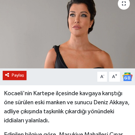
BİLİM VE TEKNOLOJİ
OTOMOBİL
KURUMSAL
Paylaş
-
+
A
A
Kocaeli'nin Kartepe ilçesinde kavgaya karıştığı
öne sürülen eski manken ve sunucu Deniz Akkaya,
adliye çıkışında taşkınlık çıkardığı yönündeki
iddiaları yalanladı.
Edinilen bilgiye göre, Maşukiye Mahallesi Çınar