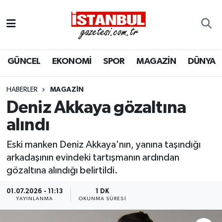
GÜNCEL
Nöbetçi Eczaneler
GÜNCEL
EKONOMİ
SPOR
MAGAZİN
DÜNYA
EKONOMİ
Hava Durumu
İSTANBUL
Trafik Durumu
HABERLER
MAGAZIN
Deniz Akkaya gözaltına
DÜNYA
Süper Lig Puan Durumu ve Fikstür
alındı
SPOR
Tüm Manşetler
Eski manken Deniz Akkaya'nın, yanına taşındığı
arkadaşının evindeki tartışmanın ardından
MAGAZİN
Son Dakika Haberleri
gözaltına alındığı belirtildi.
KÜLTÜR SANAT
Haber Arşivi
01.07.2026 - 11:13
1 DK
YAYINLANMA
OKUNMA SÜRESI
SAĞLIK