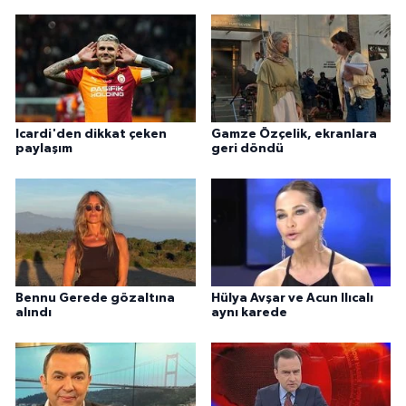
Icardi'den dikkat çeken
Gamze Özçelik, ekranlara
paylaşım
geri döndü
Bennu Gerede gözaltına
Hülya Avşar ve Acun Ilıcalı
alındı
aynı karede