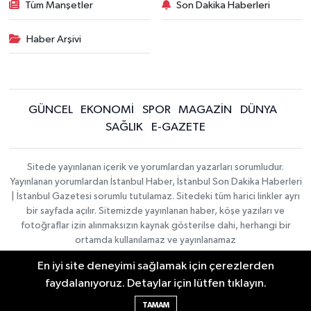
Tüm Manşetler
Son Dakika Haberleri
Haber Arşivi
GÜNCEL
EKONOMİ
SPOR
MAGAZİN
DÜNYA
SAĞLIK
E-GAZETE
Sitede yayınlanan içerik ve yorumlardan yazarları sorumludur.
Yayınlanan yorumlardan İstanbul Haber, İstanbul Son Dakika Haberleri
| İstanbul Gazetesi sorumlu tutulamaz. Sitedeki tüm harici linkler ayrı
bir sayfada açılır. Sitemizde yayınlanan haber, köşe yazıları ve
fotoğraflar izin alınmaksızın kaynak gösterilse dahi, herhangi bir
ortamda kullanılamaz ve yayınlanamaz
En iyi site deneyimi sağlamak için çerezlerden
İletişim
Künye
faydalanıyoruz. Detaylar için lütfen tıklayın.
Haber Yazılımı:
TE Bilişim
|
KURUMSAL
Copyright © 2026
TAMAM