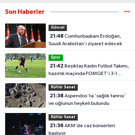
Son Haberler
Güncel
21:48
Cumhurbaşkanı Erdoğan,
Suudi Arabistan'ı ziyaret edecek
Spor
21:42
Beşiktaş Kadın Futbol Takımı,
hazırlık maçında FOMGET'i 3-1
mağlup etti
Kültür Sanat
21:38
Aspendos'ta 'sağlık tanrısı'
ve oğlunun heykeli bulundu
Kültür Sanat
21:36
AKM’de caz konserleri
başlıyor