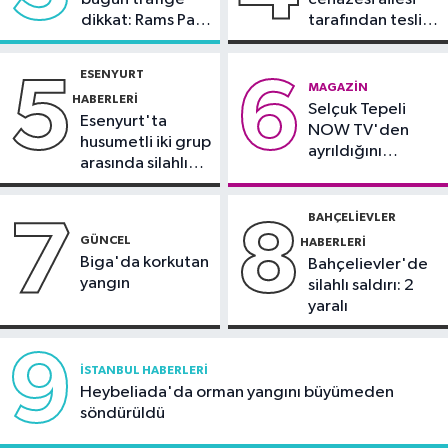
21:17
"Karaciğerim yağlı"
dikkat: Rams Park
tarafından teslim
demeyin, önlemini alın
çevresinde bazı
alındı
yollar kapatılacak
ESENYURT
5
6
Spor
MAGAZIN
HABERLERI
Selçuk Tepeli
21:10
Trabzonspor'da Salah
Esenyurt'ta
NOW TV'den
yaklaşık 30 bin taraftar önünde imza
husumetli iki grup
ayrıldığını
attı
arasında silahlı
duyurdu
kavga
BAHÇELIEVLER
7
8
GÜNCEL
HABERLERI
Biga'da korkutan
Bahçelievler'de
yangın
silahlı saldırı: 2
yaralı
9
İSTANBUL HABERLERI
Heybeliada'da orman yangını büyümeden
söndürüldü