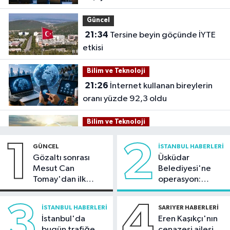
Güncel
21:34
Tersine beyin göçünde İYTE
etkisi
Bilim ve Teknoloji
21:26
İnternet kullanan bireylerin
oranı yüzde 92,3 oldu
Bilim ve Teknoloji
21:23
5G abone sayısı 4 ayda 44,5
1
2
GÜNCEL
İSTANBUL HABERLERI
milyona ulaştı
Gözaltı sonrası
Üsküdar
Mesut Can
Belediyesi'ne
Kültür Sanat
Tomay'dan ilk
operasyon:
21:21
Esenler Belediyesi
açıklama
Sinem Dedetaş'a
vatandaşları yazlık sinemada
tutuklama talebi
3
4
İSTANBUL HABERLERI
SARIYER HABERLERI
buluşturuyor
İstanbul'da
Eren Kaşıkçı'nın
Sağlık
bugün trafiğe
cenazesi ailesi