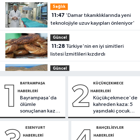
Sağlık
11:47
'Damar tıkanıklıklarında yeni
teknolojiyle uzuv kayıpları önleniyor'
Güncel
11:28
Türkiye'nin en iyi simitleri
listesi İzmitlileri kızdırdı
Güncel
11:22
Adadan, adaya denizin
BAYRAMPAŞA
KÜÇÜKÇEKMECE
1
2
içinden yürüyerek geçiyorlar
HABERLERI
HABERLERI
Bayrampaşa'da
Küçükçekmece'de
Güncel
ölümle
kahreden kaza: 5
11:16
‘Geleceğin meslekleri
sonuçlanan kaza:
yaşındaki çocuk
bugünden şekilleniyor’
Sürücü
yoğun bakımda
gözaltında
ESENYURT
BAHÇELIEVLER
Sağlık
HABERLERI
HABERLERI
10:45
Aşırı sıcakta bakımsız klima