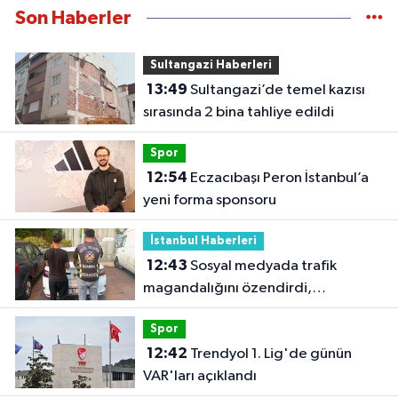
Son Haberler
Sultangazi Haberleri
13:49
Sultangazi’de temel kazısı
sırasında 2 bina tahliye edildi
Spor
12:54
Eczacıbaşı Peron İstanbul’a
yeni forma sponsoru
İstanbul Haberleri
12:43
Sosyal medyada trafik
magandalığını özendirdi,
ehliyetinden oldu: 72 bin lira ceza
Spor
12:42
Trendyol 1. Lig'de günün
VAR'ları açıklandı