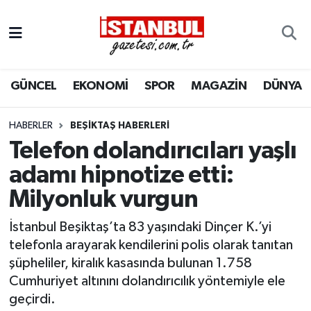
GÜNCEL
Nöbetçi Eczaneler
GÜNCEL
EKONOMİ
SPOR
MAGAZİN
DÜNYA
EKONOMİ
Hava Durumu
İSTANBUL
Trafik Durumu
HABERLER
BEŞIKTAŞ HABERLERI
Telefon dolandırıcıları yaşlı
DÜNYA
Süper Lig Puan Durumu ve Fikstür
adamı hipnotize etti:
Milyonluk vurgun
SPOR
Tüm Manşetler
İstanbul Beşiktaş’ta 83 yaşındaki Dinçer K.’yi
MAGAZİN
Son Dakika Haberleri
telefonla arayarak kendilerini polis olarak tanıtan
şüpheliler, kiralık kasasında bulunan 1.758
KÜLTÜR SANAT
Haber Arşivi
Cumhuriyet altınını dolandırıcılık yöntemiyle ele
geçirdi.
SAĞLIK