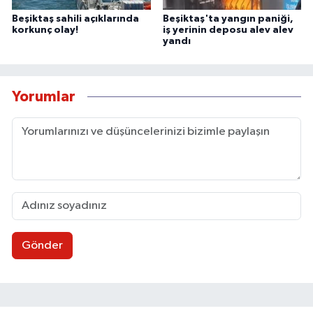
Beşiktaş sahili açıklarında
Beşiktaş'ta yangın paniği,
korkunç olay!
iş yerinin deposu alev alev
yandı
Yorumlar
Gönder