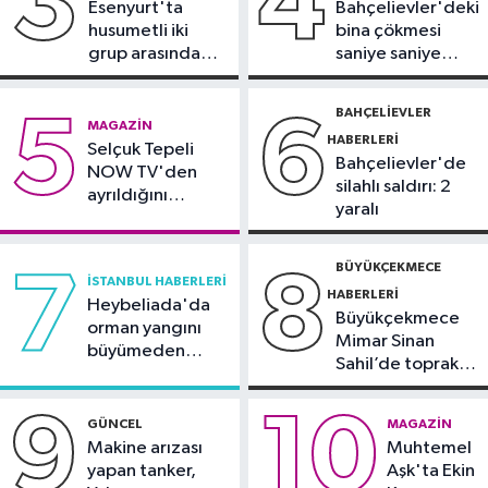
3
4
Esenyurt'ta
Bahçelievler'deki
yangınlara neden olabilir
husumetli iki
bina çökmesi
grup arasında
saniye saniye
Spor
silahlı kavga
görüntülendi
10:42
TAYK-Eker Olympos Regatta
BAHÇELIEVLER
5
6
MAGAZIN
Yelken Yarışları'nda ilk günün
HABERLERI
Selçuk Tepeli
sonuçları belli oldu
Bahçelievler'de
NOW TV'den
silahlı saldırı: 2
ayrıldığını
yaralı
duyurdu
BÜYÜKÇEKMECE
7
8
İSTANBUL HABERLERI
HABERLERI
Heybeliada'da
Büyükçekmece
orman yangını
Mimar Sinan
büyümeden
Sahil’de toprak
söndürüldü
kayması
9
10
GÜNCEL
MAGAZIN
Makine arızası
Muhtemel
yapan tanker,
Aşk'ta Ekin