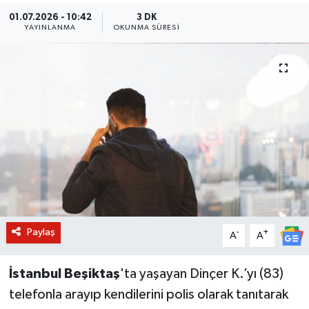
01.07.2026 - 10:42
3 DK
BİLİM VE TEKNOLOJİ
YAYINLANMA
OKUNMA SÜRESI
OTOMOBİL
KURUMSAL
Paylaş
-
+
A
A
İstanbul Beşiktaş
'ta yaşayan Dinçer K.’yı (83)
telefonla arayıp kendilerini polis olarak tanıtarak