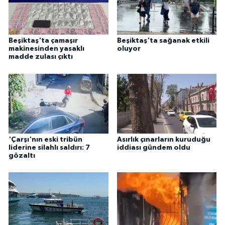
Beşiktaş'ta çamaşır
Beşiktaş'ta sağanak etkili
makinesinden yasaklı
oluyor
madde zulası çıktı
'Çarşı'nın eski tribün
Asırlık çınarların kuruduğu
liderine silahlı saldırı: 7
iddiası gündem oldu
gözaltı