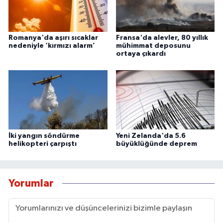
Romanya'da aşırı sıcaklar
Fransa'da alevler, 80 yıllık
nedeniyle ‘kırmızı alarm’
mühimmat deposunu
ortaya çıkardı
İki yangın söndürme
Yeni Zelanda'da 5.6
helikopteri çarpıştı
büyüklüğünde deprem
Yorumlar