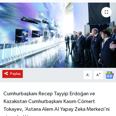
BİLİM VE TEKNOLOJİ
OTOMOBİL
KURUMSAL
Paylaş
-
+
A
A
Cumhurbaşkanı Recep Tayyip Erdoğan ve
Kazakistan Cumhurbaşkanı Kasım Cömert
Tokayev, ‘Astana Alem AI Yapay Zeka Merkezi'ni