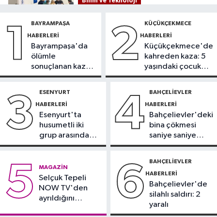
Bilim ve Teknoloji
09:29
TeknoKöprü PoC
BAYRAMPAŞA
KÜÇÜKÇEKMECE
1
2
Buluşması’nda bankacılık ve
HABERLERI
HABERLERI
teknoloji girişimleri bir araya geldi
Bayrampaşa'da
Küçükçekmece'de
Sultangazi Haberleri
ölümle
kahreden kaza: 5
09:28
Sultangazi TEM
sonuçlanan kaza:
yaşındaki çocuk
Otoyolu’nda 10 aracın karıştığı
Sürücü
yoğun bakımda
zincirleme kaza
gözaltında
ESENYURT
BAHÇELIEVLER
3
4
Çekmeköy Haberleri
HABERLERI
HABERLERI
08:40
İstinat duvarı yıkılan inşaatın
Esenyurt'ta
Bahçelievler'deki
yanındaki 5 katlı bina boşaltıldı
husumetli iki
bina çökmesi
grup arasında
saniye saniye
İstanbul Haberleri
silahlı kavga
görüntülendi
08:38
Kartal’da otomobil, park
BAHÇELIEVLER
5
6
MAGAZIN
halindeki 3 araca çarptı: 2 yaralı
HABERLERI
Selçuk Tepeli
Bahçelievler'de
NOW TV'den
silahlı saldırı: 2
ayrıldığını
yaralı
duyurdu