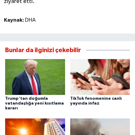
ziyaret etti.
Kaynak:
DHA
Bunlar da ilginizi çekebilir
Trump'tan doğumla
TikTok fenomenine canlı
vatandaşlığa yeni kısıtlama
yayında infaz
kararı