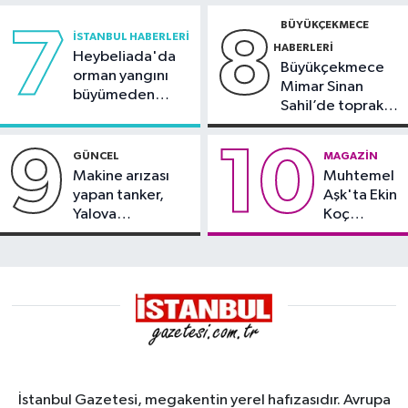
BÜYÜKÇEKMECE
7
8
İSTANBUL HABERLERI
HABERLERI
Heybeliada'da
Büyükçekmece
orman yangını
Mimar Sinan
büyümeden
Sahil’de toprak
söndürüldü
kayması
9
10
GÜNCEL
MAGAZIN
Makine arızası
Muhtemel
yapan tanker,
Aşk'ta Ekin
Yalova
Koç
Demirleme
damgası
Sahası'na alındı
İstanbul Gazetesi, megakentin yerel hafızasıdır. Avrupa