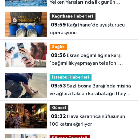
Yelken Yarışları'nda ilk günün
sonuçları belli oldu
Kağıthane Haberleri
09:59
Kağıthane’de uyuşturucu
operasyonu
Sağlık
09:56
Ekran bağımlılığına karşı
'bağımlılık yapmayan telefon'
tavsiyesi
İstanbul Haberleri
09:53
Sazlıbosna Barajı’nda misina
ve ağlara takılan karabatağı itfaiye
kurtardı
Güncel
09:32
Hava kararınca nüfusunun
100 katını ağırlıyor