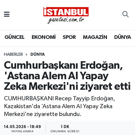
GÜNCEL
Nöbetçi Eczaneler
GÜNCEL
EKONOMİ
SPOR
MAGAZİN
DÜNYA
EKONOMİ
Hava Durumu
İSTANBUL
Trafik Durumu
HABERLER
DÜNYA
Cumhurbaşkanı Erdoğan,
DÜNYA
Süper Lig Puan Durumu ve Fikstür
'Astana Alem AI Yapay
Zeka Merkezi'ni ziyaret etti
SPOR
Tüm Manşetler
CUMHURBAŞKANI Recep Tayyip Erdoğan,
MAGAZİN
Son Dakika Haberleri
Kazakistan'da ‘Astana Alem AI Yapay Zeka
Merkezi'ne ziyarette bulundu.
KÜLTÜR SANAT
Haber Arşivi
14.05.2026 - 18:49
1 DK
SAĞLIK
YAYINLANMA
OKUNMA SÜRESI