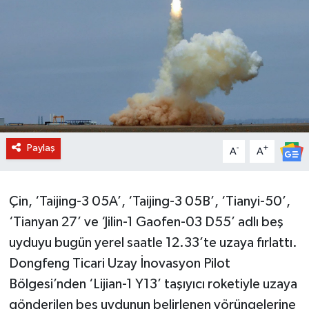
BİLİM VE TEKNOLOJİ
OTOMOBİL
KURUMSAL
Paylaş
-
+
A
A
Çin, ‘Taijing-3 05A’, ‘Taijing-3 05B’, ‘Tianyi-50’,
‘Tianyan 27’ ve ‘Jilin-1 Gaofen-03 D55’ adlı beş
uyduyu bugün yerel saatle 12.33’te uzaya fırlattı.
Dongfeng Ticari Uzay İnovasyon Pilot
Bölgesi’nden ‘Lijian-1 Y13’ taşıyıcı roketiyle uzaya
gönderilen beş uydunun belirlenen yörüngelerine