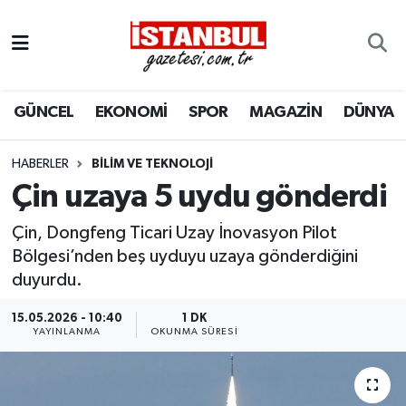
GÜNCEL
Nöbetçi Eczaneler
GÜNCEL
EKONOMİ
SPOR
MAGAZİN
DÜNYA
EKONOMİ
Hava Durumu
İSTANBUL
Trafik Durumu
HABERLER
BILIM VE TEKNOLOJI
Çin uzaya 5 uydu gönderdi
DÜNYA
Süper Lig Puan Durumu ve Fikstür
Çin, Dongfeng Ticari Uzay İnovasyon Pilot
SPOR
Tüm Manşetler
Bölgesi’nden beş uyduyu uzaya gönderdiğini
duyurdu.
MAGAZİN
Son Dakika Haberleri
15.05.2026 - 10:40
1 DK
YAYINLANMA
OKUNMA SÜRESI
KÜLTÜR SANAT
Haber Arşivi
SAĞLIK