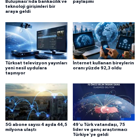
Buluşması’nda bankacılık ve
paylaşımı
teknoloji girişimleri bir
araya geldi
Türksat televizyon yayınları
İnternet kullanan bireylerin
yeni nesil uydulara
oranı yüzde 92,3 oldu
taşınıyor
5G abone sayısı 4 ayda 44,5
49'u Türk vatandaşı, 75
milyona ulaştı
lider ve genç araştırmacı
Türkiye'ye geldi