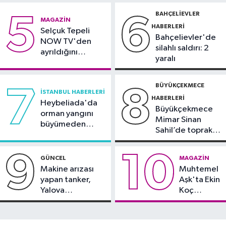
09:59
Kağıthane’de uyuşturucu
BAHÇELIEVLER
5
6
MAGAZIN
operasyonu
HABERLERI
Selçuk Tepeli
Bahçelievler'de
NOW TV'den
silahlı saldırı: 2
ayrıldığını
yaralı
duyurdu
BÜYÜKÇEKMECE
7
8
İSTANBUL HABERLERI
HABERLERI
Heybeliada'da
Büyükçekmece
orman yangını
Mimar Sinan
büyümeden
Sahil’de toprak
söndürüldü
kayması
9
10
GÜNCEL
MAGAZIN
Makine arızası
Muhtemel
yapan tanker,
Aşk'ta Ekin
Yalova
Koç
Demirleme
damgası
Sahası'na alındı