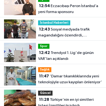
12:54
Eczacıbaşı Peron İstanbul’a
yeni forma sponsoru
İstanbul Haberleri
12:43
Sosyal medyada trafik
magandalığını özendirdi,
ehliyetinden oldu: 72 bin lira ceza
Spor
12:42
Trendyol 1. Lig'de günün
VAR'ları açıklandı
Sağlık
11:47
'Damar tıkanıklıklarında yeni
teknolojiyle uzuv kayıpları önleniyor'
Güncel
11:28
Türkiye'nin en iyi simitleri
listesi İzmitlileri kızdırdı