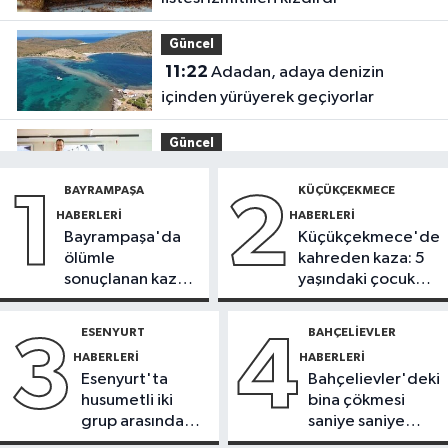
Güncel
11:22
Adadan, adaya denizin
içinden yürüyerek geçiyorlar
Güncel
11:16
‘Geleceğin meslekleri
BAYRAMPAŞA
KÜÇÜKÇEKMECE
1
2
bugünden şekilleniyor’
HABERLERI
HABERLERI
Bayrampaşa'da
Küçükçekmece'de
Sağlık
ölümle
kahreden kaza: 5
10:45
Aşırı sıcakta bakımsız klima
sonuçlanan kaza:
yaşındaki çocuk
yangınlara neden olabilir
Sürücü
yoğun bakımda
gözaltında
ESENYURT
BAHÇELIEVLER
3
4
Spor
HABERLERI
HABERLERI
10:42
TAYK-Eker Olympos Regatta
Esenyurt'ta
Bahçelievler'deki
Yelken Yarışları'nda ilk günün
husumetli iki
bina çökmesi
sonuçları belli oldu
grup arasında
saniye saniye
Kağıthane Haberleri
silahlı kavga
görüntülendi