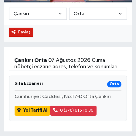
BİLİM VE TEKNOLOJİ
OTOMOBİL
Paylaş
KURUMSAL
Çankırı
Orta
07 Ağustos 2026 Cuma
nöbetçi eczane adres, telefon ve konumları
Şifa Eczanesi
Orta
Cumhuriyet Caddesi, No:17-D Orta Çankırı
Yol Tarifi Al
0 (376) 615 10 30