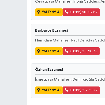
Cevatpaşa Mahallesi, İnönü Caddesi, A
Yol Tarifi Al
0 (286) 501 02 82
Barbaros Eczanesi
Hamidiye Mahallesi, Rauf Denktaş Cadd
Yol Tarifi Al
0 (286) 213 90 75
Özhan Eczanesi
İsmetpaşa Mahallesi, Demircioğlu Cadd
Yol Tarifi Al
0 (286) 217 59 72