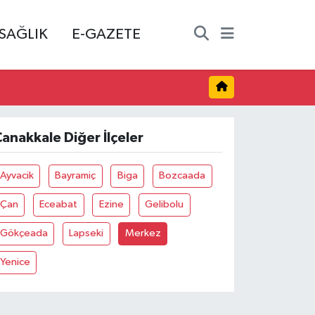
SAĞLIK
E-GAZETE
anakkale Diğer İlçeler
Ayvacik
Bayramiç
Biga
Bozcaada
Çan
Eceabat
Ezine
Gelibolu
Gökçeada
Lapseki
Merkez
Yenice