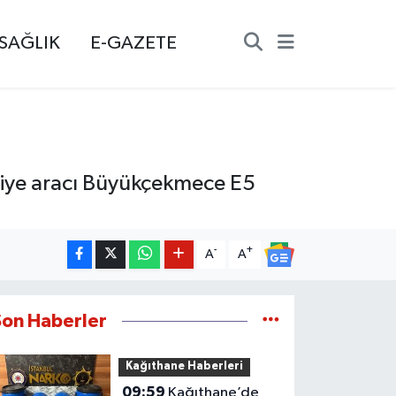
SAĞLIK
E-GAZETE
tfaiye aracı Büyükçekmece E5
-
+
A
A
Son Haberler
Kağıthane Haberleri
09:59
Kağıthane’de