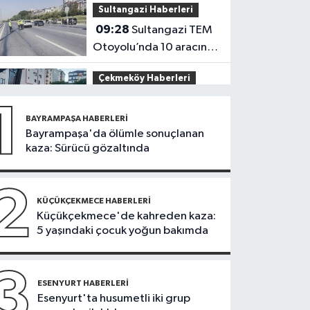
Sultangazi Haberleri
girişimleri bir araya
09:28
Sultangazi TEM
geldi
Otoyolu’nda 10 aracın
karıştığı zincirleme kaza
Çekmeköy Haberleri
08:40
İstinat duvarı
1
yıkılan inşaatın yanındaki
BAYRAMPAŞA HABERLERI
5 katlı bina boşaltıldı
Bayrampaşa'da ölümle sonuçlanan
İstanbul Haberleri
kaza: Sürücü gözaltında
08:38
Kartal’da
otomobil, park halindeki
2
3 araca çarptı: 2 yaralı
KÜÇÜKÇEKMECE HABERLERI
İstanbul Haberleri
Küçükçekmece'de kahreden kaza:
5 yaşındaki çocuk yoğun bakımda
23:30
'Sınav
sisteminde değişiklik
yok ama sorular
3
Üsküdar Haberleri
ESENYURT HABERLERI
müfredata uygun hale
Esenyurt'ta husumetli iki grup
23:24
Üsküdar'da
gelecek'