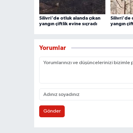
Silivri'de otluk alanda çıkan
Silivri'de
yangın çiftlik evine sıçradı
yangın çif
Yorumlar
Gönder