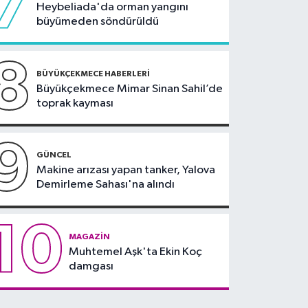
7
Heybeliada'da orman yangını
büyümeden söndürüldü
8
BÜYÜKÇEKMECE HABERLERI
Büyükçekmece Mimar Sinan Sahil’de
toprak kayması
9
GÜNCEL
Makine arızası yapan tanker, Yalova
Demirleme Sahası'na alındı
10
MAGAZIN
Muhtemel Aşk'ta Ekin Koç
damgası