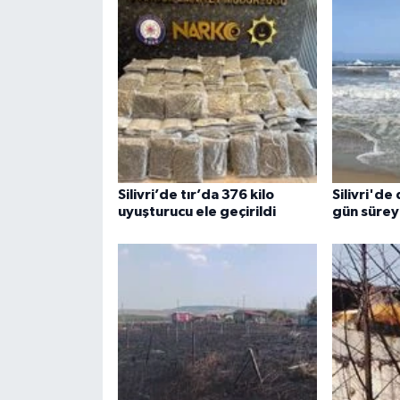
Silivri’de tır’da 376 kilo
Silivri'de
uyuşturucu ele geçirildi
gün sürey