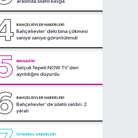
arasında silahlı kavga
'Huzur İstanbul'
denetimi
4
BAHÇELIEVLER HABERLERI
Bahçelievler'deki bina çökmesi
saniye saniye görüntülendi
5
MAGAZIN
Selçuk Tepeli NOW TV'den
ayrıldığını duyurdu
6
BAHÇELIEVLER HABERLERI
Bahçelievler'de silahlı saldırı: 2
yaralı
İSTANBUL HABERLERI