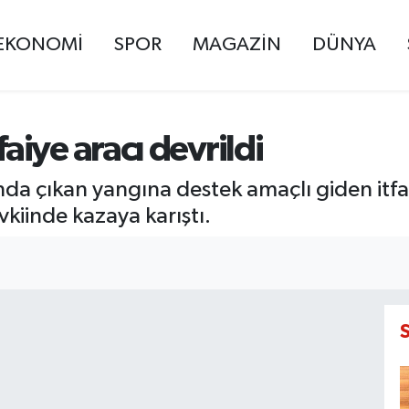
EKONOMİ
SPOR
MAGAZİN
DÜNYA
iye aracı devrildi
asında çıkan yangına destek amaçlı giden i
kiinde kazaya karıştı.