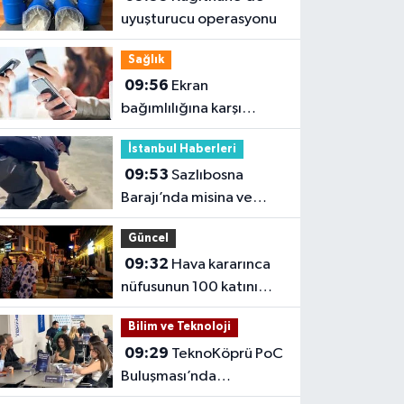
uyuşturucu operasyonu
Sağlık
09:56
Ekran
bağımlılığına karşı
'bağımlılık yapmayan
İstanbul Haberleri
telefon' tavsiyesi
09:53
Sazlıbosna
Barajı’nda misina ve
ağlara takılan
Güncel
karabatağı itfaiye
09:32
Hava kararınca
kurtardı
nüfusunun 100 katını
ağırlıyor
Bilim ve Teknoloji
09:29
TeknoKöprü PoC
Buluşması’nda
bankacılık ve teknoloji