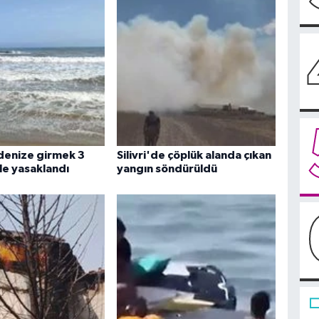
 denize girmek 3
Silivri'de çöplük alanda çıkan
le yasaklandı
yangın söndürüldü