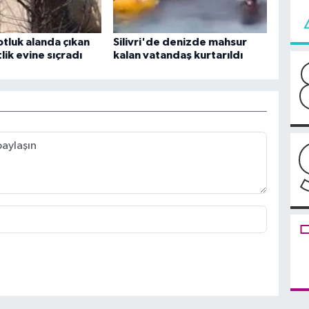
 otluk alanda çıkan
Silivri'de denizde mahsur
tlik evine sıçradı
kalan vatandaş kurtarıldı