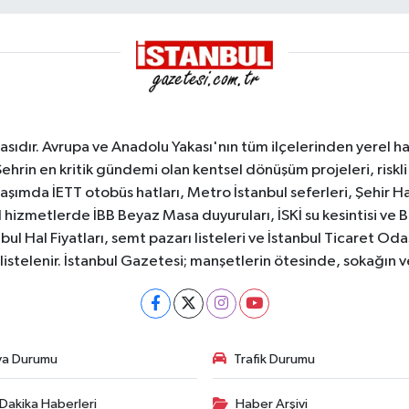
sıdır. Avrupa ve Anadolu Yakası'nın tüm ilçelerinden yerel hab
Şehrin en kritik gündemi olan kentsel dönüşüm projeleri, riskli 
aşımda İETT otobüs hatları, Metro İstanbul seferleri, Şehir Hat
 hizmetlerde İBB Beyaz Masa duyuruları, İSKİ su kesintisi ve 
bul Hal Fiyatları, semt pazarı listeleri ve İstanbul Ticaret Odas
listelenir. İstanbul Gazetesi; manşetlerin ötesinde, sokağın 
va Durumu
Trafik Durumu
Dakika Haberleri
Haber Arşivi