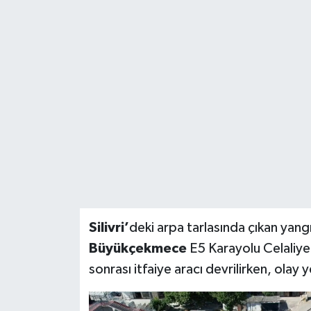
BİLİM VE TEKNOLOJİ
OTOMOBİL
KURUMSAL
Silivri’
deki arpa tarlasında çıkan yang
Büyükçekmece
E5 Karayolu Celaliye
sonrası itfaiye aracı devrilirken, olay y