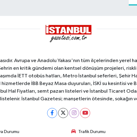
sıdır. Avrupa ve Anadolu Yakası'nın tüm ilçelerinden yerel hab
Şehrin en kritik gündemi olan kentsel dönüşüm projeleri, riskli 
aşımda İETT otobüs hatları, Metro İstanbul seferleri, Şehir Hat
 hizmetlerde İBB Beyaz Masa duyuruları, İSKİ su kesintisi ve 
bul Hal Fiyatları, semt pazarı listeleri ve İstanbul Ticaret Odas
listelenir. İstanbul Gazetesi; manşetlerin ötesinde, sokağın 
va Durumu
Trafik Durumu