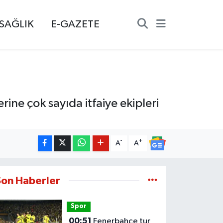
SAĞLIK
E-GAZETE
rine çok sayıda itfaiye ekipleri
-
+
A
A
Son Haberler
Spor
00:51
Fenerbahçe tur