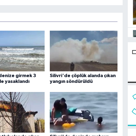
 denize girmek 3
Silivri'de çöplük alanda çıkan
le yasaklandı
yangın söndürüldü