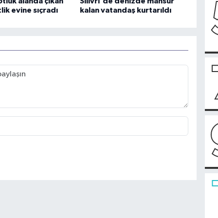
 otluk alanda çıkan
Silivri'de denizde mahsur
tlik evine sıçradı
kalan vatandaş kurtarıldı