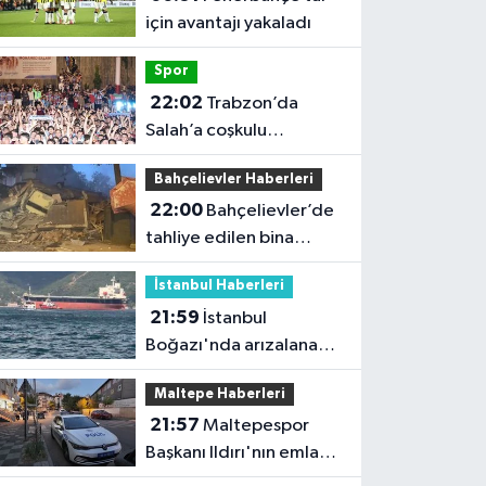
için avantajı yakaladı
Spor
22:02
Trabzon’da
Salah’a coşkulu
karşılama
Bahçelievler Haberleri
22:00
Bahçelievler’de
tahliye edilen bina
çöktü
İstanbul Haberleri
21:59
İstanbul
Boğazı'nda arızalanan
gemi çekildi; trafik
Maltepe Haberleri
yeniden açıldı
21:57
Maltepespor
Başkanı Ildırı'nın emlak
dükkanı kurşunlandı: 1