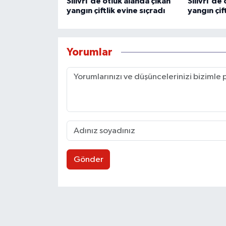
Silivri'de otluk alanda çıkan
Silivri'de
yangın çiftlik evine sıçradı
yangın çif
Yorumlar
Gönder