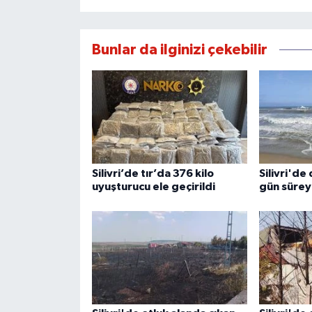
Bunlar da ilginizi çekebilir
Silivri’de tır’da 376 kilo
Silivri'de
uyuşturucu ele geçirildi
gün sürey