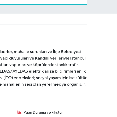
erler, mahalle sorunları ve İlçe Belediyesi
yapı duyuruları ve Kandilli verileriyle İstanbul
ları vapurları ve köprülerdeki anlık trafik
BEDAŞ/AYEDAŞ elektrik arıza bildirimleri anlık
ı (İTO) endeksleri; sosyal yaşam için ise kültür
ve mahallenin sesi olan yerel medya organıdır.
Puan Durumu ve Fikstür