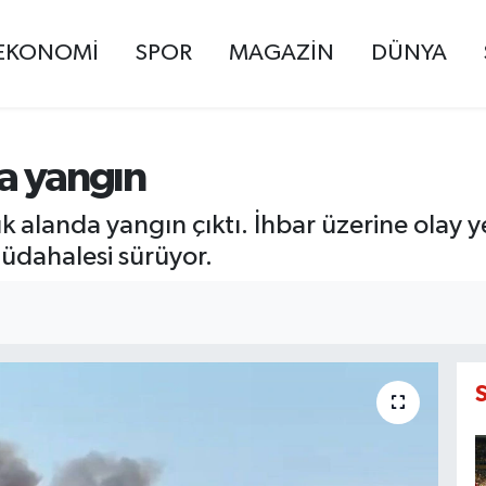
EKONOMİ
SPOR
MAGAZİN
DÜNYA
da yangın
uk alanda yangın çıktı. İhbar üzerine olay ye
müdahalesi sürüyor.