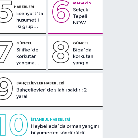
5
6
çevresinde
teslim
MAGAZIN
Olympos Regatta için
HABERLERI
bazı yollar
alındı
Selçuk
geri sayım başladı
Esenyurt'ta
kapatılacak
Tepeli
husumetli
NOW
iki grup
TV'den
arasında
ayrıldığını
silahlı
7
8
duyurdu
GÜNCEL
GÜNCEL
kavga
Silifke'de
Biga'da
korkutan
korkutan
yangına
yangın
havadan ve
karadan
9
müdahale
BAHÇELIEVLER HABERLERI
Bahçelievler'de silahlı saldırı: 2
yaralı
10
İSTANBUL HABERLERI
Heybeliada'da orman yangını
büyümeden söndürüldü