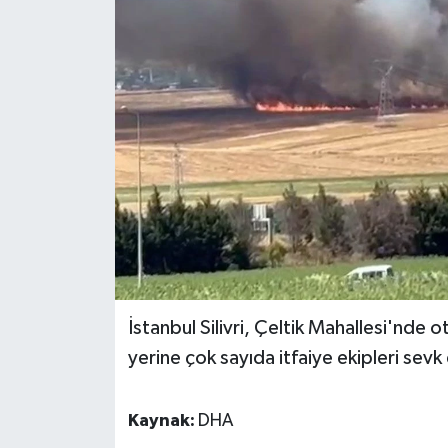
BİLİM VE TEKNOLOJİ
OTOMOBİL
KURUMSAL
İstanbul Silivri, Çeltik Mahallesi'nde o
yerine çok sayıda itfaiye ekipleri sevk
Kaynak:
DHA