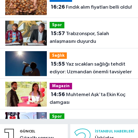
16:26
Fındık alım fiyatları belli oldu!
Spor
15:57
Trabzonspor, Salah
anlaşmasını duyurdu
Sağlık
15:55
Yaz sıcakları sağlığı tehdit
ediyor: Uzmandan önemli tavsiyeler
Magazin
14:56
Muhtemel Aşk'ta Ekin Koç
damgası
Spor
14:46
Basketbol Süper Ligi’nde
GÜNCEL
İSTANBUL HABERLERI
yeni sezonun fikstür kura çekimi