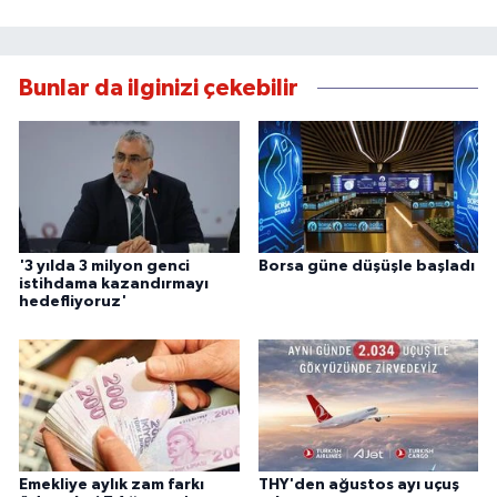
Bunlar da ilginizi çekebilir
'3 yılda 3 milyon genci
Borsa güne düşüşle başladı
istihdama kazandırmayı
hedefliyoruz'
Emekliye aylık zam farkı
THY'den ağustos ayı uçuş