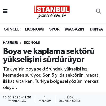
GÜNCEL
Nöbetçi Eczaneler
GÜNCEL
EKONOMİ
SPOR
MAGAZİN
DÜNYA
EKONOMİ
Hava Durumu
İSTANBUL
Trafik Durumu
HABERLER
EKONOMI
Boya ve kaplama sektörü
DÜNYA
Süper Lig Puan Durumu ve Fikstür
yükselişini sürdürüyor
SPOR
Tüm Manşetler
Türkiye'nin boya sektöründeki yükselişi hız
kesmeden sürüyor. Son 5 yılda sektörün ihracatı
MAGAZİN
Son Dakika Haberleri
iki kat artarken, Türkiye bölgesel çözüm merkezi
oluyor.
KÜLTÜR SANAT
Haber Arşivi
16.05.2026 - 11:20
1
2 DK
YAYINLANMA
PAYLAŞIM
OKUNMA SÜRESI
SAĞLIK