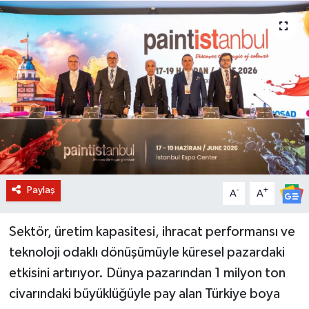
BİLİM VE TEKNOLOJİ
OTOMOBİL
KURUMSAL
Paylaş
-
+
A
A
Sektör, üretim kapasitesi, ihracat performansı ve
teknoloji odaklı dönüşümüyle küresel pazardaki
etkisini artırıyor. Dünya pazarından 1 milyon ton
civarındaki büyüklüğüyle pay alan Türkiye boya