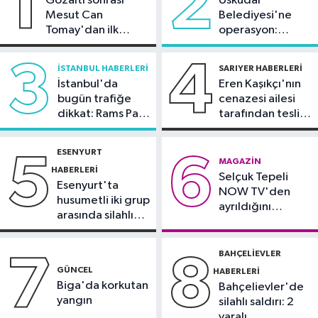
1
2
Gözaltı sonrası
Üsküdar
yapıldı
Mesut Can
Belediyesi'ne
Güncel
Tomay'dan ilk
operasyon:
14:35
Yangınların vurduğu 5 ilde
açıklama
Sinem Dedetaş'a
hasar tespiti tamamlandı
tutuklama talebi
3
4
İSTANBUL HABERLERI
SARIYER HABERLERI
İstanbul'da
Eren Kaşıkçı'nın
Magazin
bugün trafiğe
cenazesi ailesi
13:44
Ertuğrul Özkök ifade vermek
dikkat: Rams Park
tarafından teslim
için adliyeye geldi
çevresinde bazı
alındı
yollar kapatılacak
ESENYURT
5
6
Esenyurt Haberleri
MAGAZIN
HABERLERI
Selçuk Tepeli
13:34
Esenyurt Belediyesi ihtiyaç
Esenyurt'ta
NOW TV'den
sahiplerinin evlerini temizliyor
husumetli iki grup
ayrıldığını
arasında silahlı
duyurdu
kavga
BAHÇELIEVLER
7
8
GÜNCEL
HABERLERI
Biga'da korkutan
Bahçelievler'de
yangın
silahlı saldırı: 2
yaralı