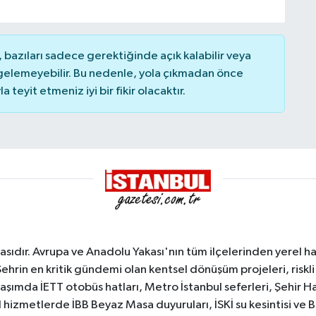
bazıları sadece gerektiğinde açık kalabilir veya
elemeyebilir. Bu nedenle, yola çıkmadan önce
teyit etmeniz iyi bir fikir olacaktır.
sıdır. Avrupa ve Anadolu Yakası'nın tüm ilçelerinden yerel hab
Şehrin en kritik gündemi olan kentsel dönüşüm projeleri, riskli 
aşımda İETT otobüs hatları, Metro İstanbul seferleri, Şehir Hat
 hizmetlerde İBB Beyaz Masa duyuruları, İSKİ su kesintisi ve 