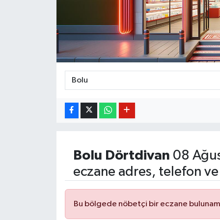
BİLİM VE TEKNOLOJİ
OTOMOBİL
KURUMSAL
Bolu
Dörtdivan
08 Ağus
eczane adres, telefon ve
Bu bölgede nöbetçi bir eczane bulunam