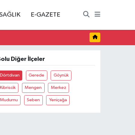
SAĞLIK
E-GAZETE
olu Diğer İlçeler
Dörtdivan
Gerede
Göynük
Kibriscik
Mengen
Merkez
Mudurnu
Seben
Yeniçağa