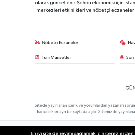
olarak güncellenir. Şehrin ekonomisi için İstan
merkezleri etkinlikleri ve nöbetçi eczaneler 
Nöbetçi Eczaneler
Ha
Tüm Manşetler
Son 
GÜN
Sitede yayınlanan içerik ve yorumlardan yazarları soru
harici linkler ayrı bir sayfada açılır. Sitemizde yayın
İletişim
Künye
KURUMSAL
En iyi site deneyimi sağlamak için çerezlerden f