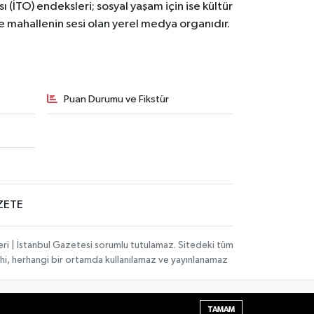
ı (İTO) endeksleri; sosyal yaşam için ise kültür
ve mahallenin sesi olan yerel medya organıdır.
Puan Durumu ve Fikstür
ZETE
eri | İstanbul Gazetesi sorumlu tutulamaz. Sitedeki tüm
 dahi, herhangi bir ortamda kullanılamaz ve yayınlanamaz
Haber Yazılımı:
TE Bilişim
| Copyright © 2026
TAMAM