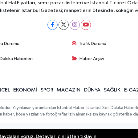
bul Hal Fiyatları, semt pazarı listeleri ve İstanbul Ticaret Odas
listelenir. İstanbul Gazetesi; manşetlerin ötesinde, sokağın 
va Durumu
Trafik Durumu
Dakika Haberleri
Haber Arşivi
CEL
EKONOMİ
SPOR
MAGAZİN
DÜNYA
SAĞLIK
E-GA
mludur. Yayınlanan yorumlardan İstanbul Haber, İstanbul Son Dakika Haberl
lanan haber, köşe yazıları ve fotoğraflar izin alınmaksızın kaynak gösterilse
aydalanıyoruz. Detaylar için lütfen tıklayın.