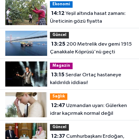
Ekonomi
14:12
Yeşil altında hasat zamanı:
Üreticinin gözü fiyatta
Güncel
13:25
200 Metrelik dev gemi 1915
Çanakkale Köprüsü'nü geçti
Magazin
13:15
Serdar Ortaç hastaneye
kaldırıldı iddiası!
Sağlık
12:47
Uzmandan uyarı: Gülerken
idrar kaçırmak normal değil
Güncel
12:37
Cumhurbaşkanı Erdoğan,