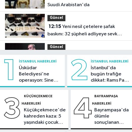
Suudi Arabistan'da
Güncel
12:15
Yeni nesil çetelere şafak
baskını: 32 şüpheli adliyeye sevk
edildi
Güncel
11:54
Ahbap'ın yönetimine kayyum
1
2
İSTANBUL HABERLERI
İSTANBUL HABERLERI
atandı
Üsküdar
İstanbul'da
Belediyesi'ne
bugün trafiğe
İstanbul Haberleri
operasyon: Sinem
dikkat: Rams Park
11:29
Füze ve İHA'ların hedefi olan
Dedetaş'a
çevresinde bazı
gemi, İstanbul Boğazı'ndan geçişini
tutuklama talebi
yollar kapatılacak
KÜÇÜKÇEKMECE
BAYRAMPAŞA
3
4
tamamladı
HABERLERI
HABERLERI
Güncel
Küçükçekmece'de
Bayrampaşa'da
10:59
81 ilde okullara 30 bin
kahreden kaza: 5
ölümle
güvenlik görevlisi alınacak
yaşındaki çocuk
sonuçlanan
yoğun bakımda
kaza: Sürücü