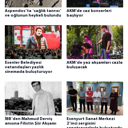
Aspendos'ta 'sağlık tanrısı'
AKM’de caz konserleri
ve oğlunun heykeli bulundu
başlıyor
Esenler Belediyesi
AKM'de yaz akşamları cazla
vatandaşları yazlık
buluşacak
sinemada buluşturuyor
İBB'den Mahmud Derviş
Esenyurt Sanat Merkezi
anısına Filistin Şiir Akşamı
2’inci sergisini