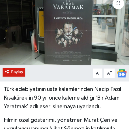
BİLİM VE TEKNOLOJİ
OTOMOBİL
KURUMSAL
Paylaş
-
+
A
A
Türk edebiyatının usta kalemlerinden Necip Fazıl
Kısakürek'in 90 yıl önce kaleme aldığı 'Bir Adam
Yaratmak' adlı eseri sinemaya uyarlandı.
Filmin özel gösterimi, yönetmen Murat Çeri ve
uygulayıcı yapımcı Nihat Sönmez'in katılımıyla