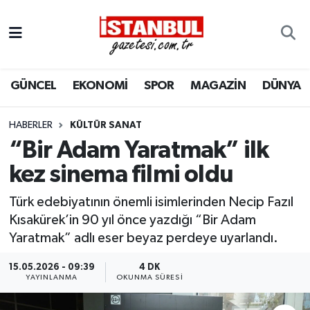
GÜNCEL
Nöbetçi Eczaneler
GÜNCEL
EKONOMİ
SPOR
MAGAZİN
DÜNYA
EKONOMİ
Hava Durumu
İSTANBUL
Trafik Durumu
HABERLER
KÜLTÜR SANAT
“Bir Adam Yaratmak” ilk
DÜNYA
Süper Lig Puan Durumu ve Fikstür
kez sinema filmi oldu
SPOR
Tüm Manşetler
Türk edebiyatının önemli isimlerinden Necip Fazıl
Kısakürek’in 90 yıl önce yazdığı “Bir Adam
MAGAZİN
Son Dakika Haberleri
Yaratmak” adlı eser beyaz perdeye uyarlandı.
KÜLTÜR SANAT
Haber Arşivi
15.05.2026 - 09:39
4 DK
YAYINLANMA
OKUNMA SÜRESI
SAĞLIK