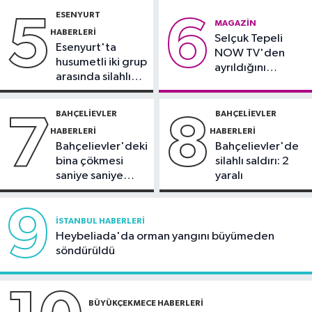
Güncel
gözaltında
ESENYURT
5
6
10:51
Orman ekiplerinin dikkati
MAGAZIN
HABERLERI
Selçuk Tepeli
faciayı önledi: Şüpheli gözaltında
Esenyurt'ta
NOW TV'den
husumetli iki grup
ayrıldığını
arasında silahlı
duyurdu
kavga
BAHÇELIEVLER
BAHÇELIEVLER
7
8
HABERLERI
HABERLERI
Bahçelievler'deki
Bahçelievler'de
bina çökmesi
silahlı saldırı: 2
saniye saniye
yaralı
görüntülendi
9
İSTANBUL HABERLERI
Heybeliada'da orman yangını büyümeden
söndürüldü
BÜYÜKÇEKMECE HABERLERI