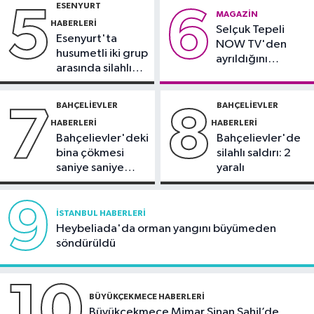
ESENYURT
5
6
21:17
"Karaciğerim yağlı"
MAGAZIN
HABERLERI
Selçuk Tepeli
demeyin, önlemini alın
Esenyurt'ta
NOW TV'den
husumetli iki grup
ayrıldığını
arasında silahlı
duyurdu
kavga
BAHÇELIEVLER
BAHÇELIEVLER
7
8
HABERLERI
HABERLERI
Bahçelievler'deki
Bahçelievler'de
bina çökmesi
silahlı saldırı: 2
saniye saniye
yaralı
görüntülendi
9
İSTANBUL HABERLERI
Heybeliada'da orman yangını büyümeden
söndürüldü
10
BÜYÜKÇEKMECE HABERLERI
Büyükçekmece Mimar Sinan Sahil’de