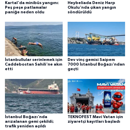
Kartal'da minibüs yangını:
Heybeliada Deniz Harp
Peş peşe patlamalar
Okulu'nda çıkan yangın
paniğe neden oldu
söndürüldü
İstanbullular serinlemek için
Dev vinç gemisi Saipem
Caddebostan Sahili'ne akın
7000 İstanbul Boğazı'ndan
etti
geçti
İstanbul Boğazı'nda
TEKNOFEST Mavi Vatan için
arızalanan gemi çekildi;
ziyaretçi kayıtları başladı
trafik yeniden açıldı