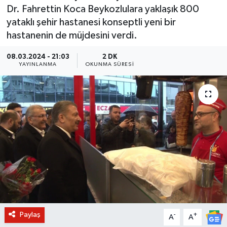
Dr. Fahrettin Koca Beykozlulara yaklaşık 800
BİLİM VE TEKNOLOJİ
yataklı şehir hastanesi konseptli yeni bir
hastanenin de müjdesini verdi.
OTOMOBİL
08.03.2024 - 21:03
2 DK
YAYINLANMA
OKUNMA SÜRESI
KURUMSAL
Paylaş
-
+
A
A