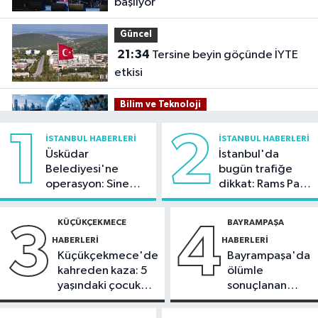
başlıyor
Güncel
21:34
Tersine beyin göçünde İYTE
etkisi
Bilim ve Teknoloji
21:26
İnternet kullanan bireylerin
1
2
İSTANBUL HABERLERI
İSTANBUL HABERLERI
oranı yüzde 92,3 oldu
Üsküdar
İstanbul'da
Belediyesi'ne
bugün trafiğe
Bilim ve Teknoloji
operasyon: Sinem
dikkat: Rams Park
21:23
5G abone sayısı 4 ayda 44,5
Dedetaş'a
çevresinde bazı
milyona ulaştı
tutuklama talebi
yollar kapatılacak
KÜÇÜKÇEKMECE
BAYRAMPAŞA
3
4
HABERLERI
HABERLERI
Kültür Sanat
Küçükçekmece'de
Bayrampaşa'da
21:21
Esenler Belediyesi
kahreden kaza: 5
ölümle
vatandaşları yazlık sinemada
yaşındaki çocuk
sonuçlanan
buluşturuyor
yoğun bakımda
kaza: Sürücü
Sağlık
gözaltında