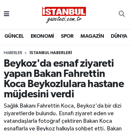
GÜNCEL
Nöbetçi Eczaneler
GÜNCEL
EKONOMİ
SPOR
MAGAZİN
DÜNYA
EKONOMİ
Hava Durumu
İSTANBUL
Trafik Durumu
HABERLER
İSTANBUL HABERLERI
Beykoz'da esnaf ziyareti
DÜNYA
Süper Lig Puan Durumu ve Fikstür
yapan Bakan Fahrettin
Koca Beykozlulara hastane
SPOR
Tüm Manşetler
müjdesini verdi
MAGAZİN
Son Dakika Haberleri
Sağlık Bakanı Fahrettin Koca, Beykoz'da bir dizi
KÜLTÜR SANAT
Haber Arşivi
ziyaretlerde bulundu. Esnafı ziyaret eden ve
vatandaşlarla fotoğraf çektiren Bakan Koca
SAĞLIK
esnaflarla ve Beykoz halkıyla sohbet etti. Bakan