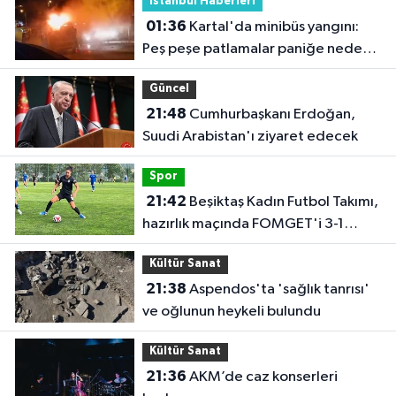
İstanbul Haberleri
01:36
Kartal'da minibüs yangını:
Peş peşe patlamalar paniğe neden
oldu
Güncel
21:48
Cumhurbaşkanı Erdoğan,
Suudi Arabistan'ı ziyaret edecek
Spor
21:42
Beşiktaş Kadın Futbol Takımı,
hazırlık maçında FOMGET'i 3-1
mağlup etti
Kültür Sanat
21:38
Aspendos'ta 'sağlık tanrısı'
ve oğlunun heykeli bulundu
Kültür Sanat
21:36
AKM’de caz konserleri