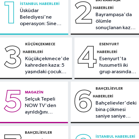
1
2
vatandaşlığa yeni kısıtlama kararı
İSTANBUL HABERLERI
HABERLERI
Üsküdar
Bayrampaşa'da
İstanbul Haberleri
Belediyesi'ne
ölümle
operasyon: Sinem
01:36
Kartal'da minibüs yangını:
sonuçlanan kaza:
Dedetaş'a
Peş peşe patlamalar paniğe neden
Sürücü
tutuklama talebi
oldu
gözaltında
KÜÇÜKÇEKMECE
ESENYURT
3
4
Güncel
HABERLERI
HABERLERI
21:48
Cumhurbaşkanı Erdoğan,
Küçükçekmece'de
Esenyurt'ta
Suudi Arabistan'ı ziyaret edecek
kahreden kaza: 5
husumetli iki
yaşındaki çocuk
grup arasında
Spor
yoğun bakımda
silahlı kavga
21:42
Beşiktaş Kadın Futbol Takımı,
BAHÇELIEVLER
5
6
MAGAZIN
hazırlık maçında FOMGET'i 3-1
HABERLERI
Selçuk Tepeli
mağlup etti
Bahçelievler'deki
NOW TV'den
bina çökmesi
ayrıldığını
saniye saniye
duyurdu
görüntülendi
BAHÇELIEVLER
İSTANBUL HABERLERI