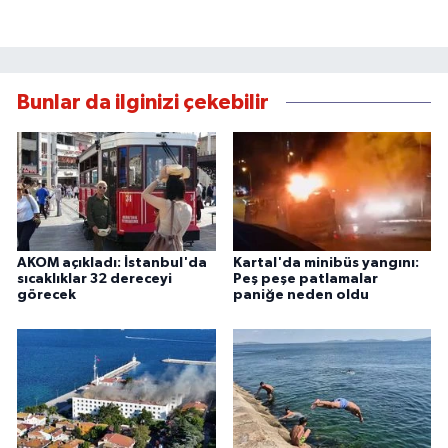
Bunlar da ilginizi çekebilir
AKOM açıkladı: İstanbul'da
Kartal'da minibüs yangını:
sıcaklıklar 32 dereceyi
Peş peşe patlamalar
görecek
paniğe neden oldu