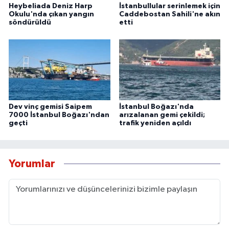
Heybeliada Deniz Harp
İstanbullular serinlemek için
Okulu'nda çıkan yangın
Caddebostan Sahili'ne akın
söndürüldü
etti
Dev vinç gemisi Saipem
İstanbul Boğazı'nda
7000 İstanbul Boğazı'ndan
arızalanan gemi çekildi;
geçti
trafik yeniden açıldı
Yorumlar