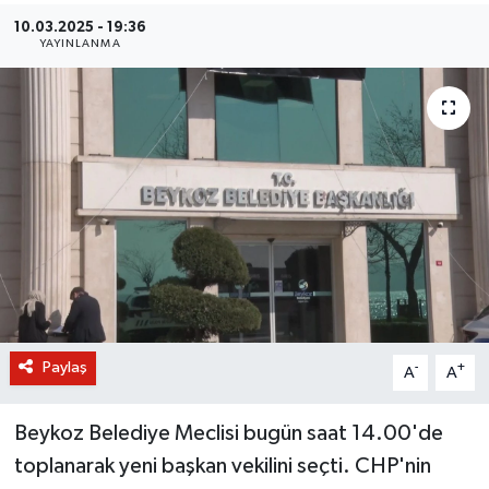
10.03.2025 - 19:36
BİLİM VE TEKNOLOJİ
YAYINLANMA
OTOMOBİL
KURUMSAL
Paylaş
-
+
A
A
Beykoz Belediye Meclisi bugün saat 14.00'de
toplanarak yeni başkan vekilini seçti. CHP'nin