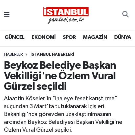
GÜNCEL
Nöbetçi Eczaneler
GÜNCEL
EKONOMİ
SPOR
MAGAZİN
DÜNYA
EKONOMİ
Hava Durumu
İSTANBUL
Trafik Durumu
HABERLER
İSTANBUL HABERLERI
Beykoz Belediye Başkan
DÜNYA
Süper Lig Puan Durumu ve Fikstür
Vekilliği'ne Özlem Vural
Gürzel seçildi
SPOR
Tüm Manşetler
Alaattin Köseler'in "ihaleye fesat karıştırma"
MAGAZİN
Son Dakika Haberleri
suçundan 3 Mart'ta tutuklanarak İçişleri
Bakanlığı'nca görevden uzaklaştırılmasının
KÜLTÜR SANAT
Haber Arşivi
ardından Beykoz Belediyesi Başkan Vekilliği'ne
Özlem Vural Gürzel seçildi.
SAĞLIK