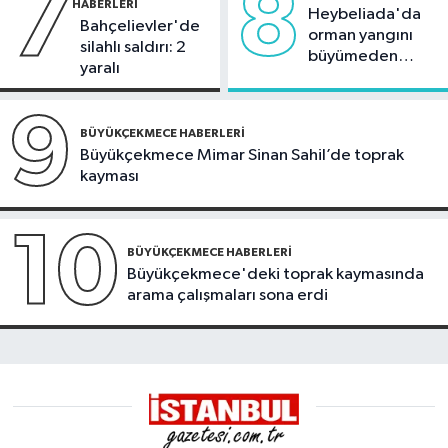
7
8
HABERLERI
Heybeliada'da
Bahçelievler'de
orman yangını
silahlı saldırı: 2
büyümeden
yaralı
söndürüldü
9
BÜYÜKÇEKMECE HABERLERI
Büyükçekmece Mimar Sinan Sahil’de toprak
kayması
10
BÜYÜKÇEKMECE HABERLERI
Büyükçekmece'deki toprak kaymasında
arama çalışmaları sona erdi