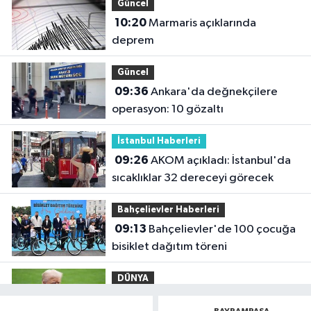
Güncel
10:20
Marmaris açıklarında
deprem
Güncel
09:36
Ankara'da değnekçilere
operasyon: 10 gözaltı
İstanbul Haberleri
09:26
AKOM açıkladı: İstanbul'da
sıcaklıklar 32 dereceyi görecek
Bahçelievler Haberleri
09:13
Bahçelievler'de 100 çocuğa
bisiklet dağıtım töreni
DÜNYA
09:02
Trump'tan doğumla
BAYRAMPAŞA