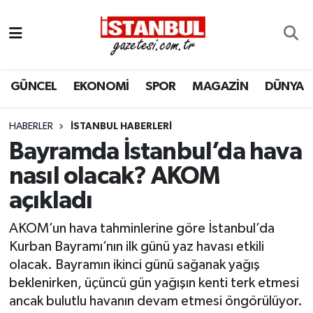
GÜNCEL
Nöbetçi Eczaneler
GÜNCEL
EKONOMİ
SPOR
MAGAZİN
DÜNYA
EKONOMİ
Hava Durumu
İSTANBUL
Trafik Durumu
HABERLER
İSTANBUL HABERLERI
Bayramda İstanbul’da hava
DÜNYA
Süper Lig Puan Durumu ve Fikstür
nasıl olacak? AKOM
açıkladı
SPOR
Tüm Manşetler
AKOM’un hava tahminlerine göre İstanbul’da
MAGAZİN
Son Dakika Haberleri
Kurban Bayramı’nın ilk günü yaz havası etkili
olacak. Bayramın ikinci günü sağanak yağış
KÜLTÜR SANAT
Haber Arşivi
beklenirken, üçüncü gün yağışın kenti terk etmesi
ancak bulutlu havanın devam etmesi öngörülüyor.
SAĞLIK