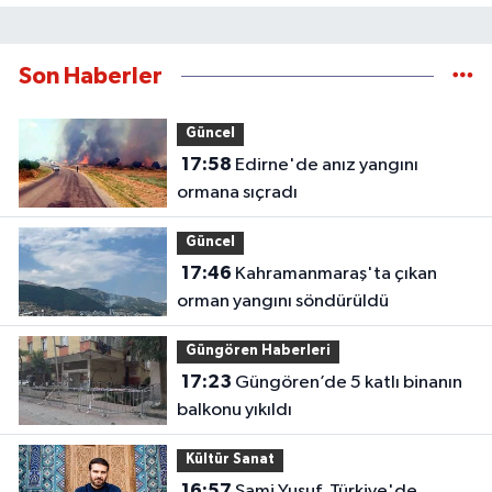
Son Haberler
Güncel
17:58
Edirne'de anız yangını
ormana sıçradı
Güncel
17:46
Kahramanmaraş'ta çıkan
orman yangını söndürüldü
Güngören Haberleri
17:23
Güngören’de 5 katlı binanın
balkonu yıkıldı
Kültür Sanat
16:57
Sami Yusuf, Türkiye'de