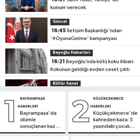
konser verecek
Güncel
16:45
İletişim Başkanlığı'ndan
'#OyunaGelme' kampanyası
Beyoğlu Haberleri
16:21
Beyoğlu’nda kötü koku ihbarı:
Kokunun geldiği evden ceset çıktı
Kültür Sanat
15:03
Tiësto, İstanbul Festivali’nde
BAYRAMPAŞA
KÜÇÜKÇEKMECE
1
2
sahne aldı
HABERLERI
HABERLERI
Bayrampaşa'da
Küçükçekmece'de
İstanbul Haberleri
ölümle
kahreden kaza: 5
14:42
Belgrad Ormanı’nda çöp
sonuçlanan kaza:
yaşındaki çocuk
alarmı: Ekipler harekete geçti
Sürücü
yoğun bakımda
gözaltında