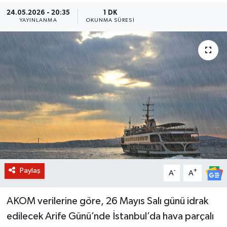
24.05.2026 - 20:35
1 DK
BİLİM VE TEKNOLOJİ
YAYINLANMA
OKUNMA SÜRESI
OTOMOBİL
KURUMSAL
Paylaş
-
+
A
A
AKOM verilerine göre, 26 Mayıs Salı günü idrak
edilecek Arife Günü’nde İstanbul’da hava parçalı