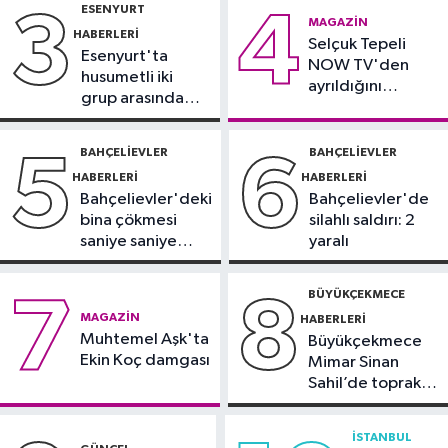
ESENYURT
3
4
Güncel
MAGAZIN
HABERLERI
14:35
Selçuk Tepeli
O ilde denize girmek
Esenyurt'ta
NOW TV'den
yasaklandı
husumetli iki
ayrıldığını
grup arasında
duyurdu
Güncel
silahlı kavga
14:32
Ultraslan lideri Sebahattin
BAHÇELIEVLER
BAHÇELIEVLER
5
6
Şirin gözaltına alındı
HABERLERI
HABERLERI
Bahçelievler'deki
Bahçelievler'de
bina çökmesi
silahlı saldırı: 2
saniye saniye
yaralı
görüntülendi
BÜYÜKÇEKMECE
7
8
MAGAZIN
HABERLERI
Muhtemel Aşk'ta
Büyükçekmece
Ekin Koç damgası
Mimar Sinan
Sahil’de toprak
kayması
İSTANBUL