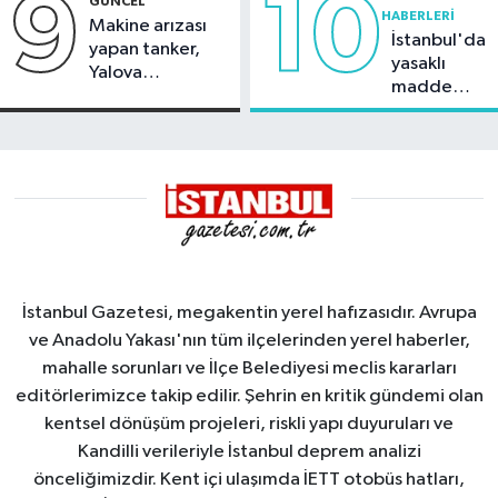
9
10
GÜNCEL
HABERLERI
Makine arızası
İstanbul'da
yapan tanker,
yasaklı
Yalova
madde
Demirleme
operasyonu
Sahası'na alındı
İstanbul Gazetesi, megakentin yerel hafızasıdır. Avrupa
ve Anadolu Yakası'nın tüm ilçelerinden yerel haberler,
mahalle sorunları ve İlçe Belediyesi meclis kararları
editörlerimizce takip edilir. Şehrin en kritik gündemi olan
kentsel dönüşüm projeleri, riskli yapı duyuruları ve
Kandilli verileriyle İstanbul deprem analizi
önceliğimizdir. Kent içi ulaşımda İETT otobüs hatları,