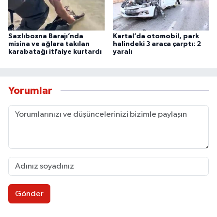
Sazlıbosna Barajı’nda
Kartal’da otomobil, park
misina ve ağlara takılan
halindeki 3 araca çarptı: 2
karabatağı itfaiye kurtardı
yaralı
Yorumlar
Gönder