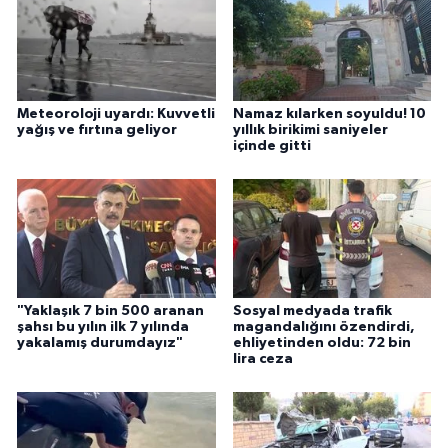
Meteoroloji uyardı: Kuvvetli
Namaz kılarken soyuldu! 10
yağış ve fırtına geliyor
yıllık birikimi saniyeler
içinde gitti
"Yaklaşık 7 bin 500 aranan
Sosyal medyada trafik
şahsı bu yılın ilk 7 yılında
magandalığını özendirdi,
yakalamış durumdayız"
ehliyetinden oldu: 72 bin
lira ceza