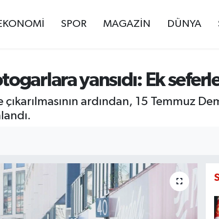
EKONOMİ
SPOR
MAGAZİN
DÜNYA
garlara yansıdı: Ek seferler 
ne çıkarılmasının ardından, 15 Temmuz De
landı.