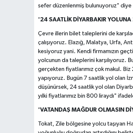
sefer düzenlenmiş bulunuyoruz" diye
'24 SAATLİK DİYARBAKIR YOLUNA 
Çevre illerin bilet taleplerini de karş
çalışıyoruz. Elazığ, Malatya, Urfa, Ant
kesiyoruz yani. Kendi firmamızın geçt
yolcunun da taleplerini karşılıyoruz.
gerçekten fiyatlarımız çok makul. Biz 2 
yapıyoruz. Bugün 7 saatlik yol olan İz
düşünürsek, 24 saatlik yol olan Diyarb
yılki fiyatlarımız bin 800 liraydı" ifadel
'VATANDAŞ MAĞDUR OLMASIN DİY
Tokat, Zile bölgesine yolcu taşıyan H
yoğunluğu doğrudan artırdığını belirt