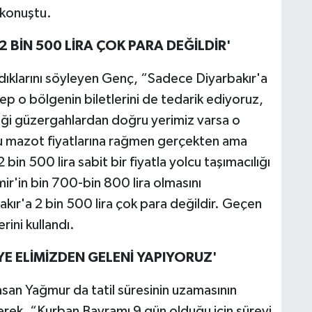
 konuştu.
2 BİN 500 LİRA ÇOK PARA DEĞİLDİR'
ıladıklarını söyleyen Genç, “Sadece Diyarbakır'a
ep o bölgenin biletlerini de tedarik ediyoruz,
iği güzergahlardan doğru yerimiz varsa o
 Bu mazot fiyatlarına rağmen gerçekten ama
bin 500 lira sabit bir fiyatla yolcu taşımacılığı
mir'in bin 700-bin 800 lira olmasını
akır'a 2 bin 500 lira çok para değildir. Geçen
erini kullandı.
E ELİMİZDEN GELENİ YAPIYORUZ'
asan Yağmur da tatil süresinin uzamasının
erek, “Kurban Bayramı 9 gün olduğu için süreyi