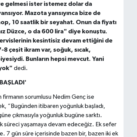
re gelmesi ister istemez dolar da
ansıyor. Mazota yansıyınca bize de
op, 10 saatlik bir seyahat. Onun da fiyatı
mız Düzce, o da 600 lira" diye konuştu.
ervislerinin kesintisiz devam ettiğini de
 çeşit ikram var, soğuk, sıcak,
biyesiydi. Bunların hepsi mevcut. Yani
 yok"
dedi.
BAŞLADI'
yan firmanın sorumlusu Nedim Genç ise
ek, “Bugünden itibaren yoğunluk başladı,
9 güne çıkmasıyla yoğunluk bugüne sarktı.
luk süreci yaşamaya devam edeceğiz. Ek sefer
. 7 gün süre içerisinde bazen bir, bazen iki ek