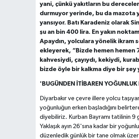
yani, çünkü yakıtların bu derecele
durmuyor yerinde, bu da mazota y
yansıyor. Batı Karadeniz olarak Sin
şu an bin 400 lira. En yakın nokta
Apaydın, yolculara yönelik ikram s
ekleyerek, “Bizde hemen hemen 7-8
kahvesiydi, çayıydı, kekiydi, kura
bizde öyle bir kalkma diye bir şey
'BUGÜNDEN İTİBAREN YOĞUNLUK 
Diyarbakır ve çevre illere yolcu taşı
yoğunluğun erken başladığını belirter
diyebiliriz. Kurban Bayramı tatilinin 
Yaklaşık ayın 26'sına kadar bir yoğun
düzenledik günlük bir tane olmak üzere