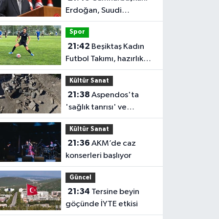
Erdoğan, Suudi
Arabistan'ı ziyaret
Spor
edecek
21:42
Beşiktaş Kadın
Futbol Takımı, hazırlık
maçında FOMGET'i 3-1
Kültür Sanat
mağlup etti
21:38
Aspendos'ta
'sağlık tanrısı' ve
oğlunun heykeli bulundu
Kültür Sanat
21:36
AKM’de caz
konserleri başlıyor
Güncel
21:34
Tersine beyin
göçünde İYTE etkisi