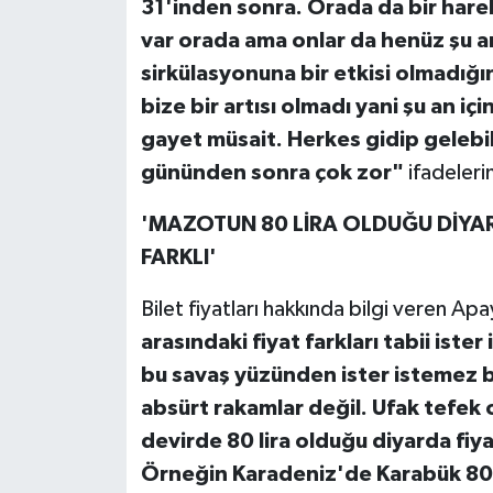
31'inden sonra. Orada da bir hareke
var orada ama onlar da henüz şu an
sirkülasyonuna bir etkisi olmadığı
bize bir artısı olmadı yani şu an iç
gayet müsait. Herkes gidip gelebilir
gününden sonra çok zor"
ifadelerin
'MAZOTUN 80 LİRA OLDUĞU DİYAR
FARKLI'
Bilet fiyatları hakkında bilgi veren Apa
arasındaki fiyat farkları tabii ist
bu savaş yüzünden ister istemez b
absürt rakamlar değil. Ufak tefek
devirde 80 lira olduğu diyarda fiyat
Örneğin Karadeniz'de Karabük 800 l