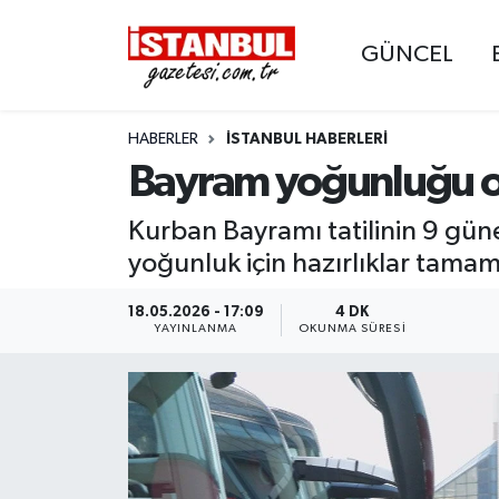
GÜNCEL
GÜNCEL
Nöbetçi Eczaneler
HABERLER
İSTANBUL HABERLERI
EKONOMİ
Hava Durumu
Bayram yoğunluğu oto
İSTANBUL
Trafik Durumu
Kurban Bayramı tatilinin 9 gü
DÜNYA
Süper Lig Puan Durumu ve Fikstür
yoğunluk için hazırlıklar tamam
SPOR
Tüm Manşetler
18.05.2026 - 17:09
4 DK
YAYINLANMA
OKUNMA SÜRESI
MAGAZİN
Son Dakika Haberleri
KÜLTÜR SANAT
Haber Arşivi
SAĞLIK