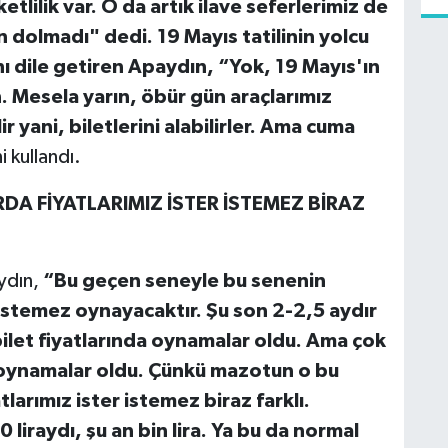
tlilik var. O da artık ilave seferlerimiz de
 dolmadı" dedi. 19 Mayıs tatilinin yolcu
nı dile getiren Apaydın, “Yok, 19 Mayıs'ın
in. Mesela yarın, öbür gün araçlarımız
 yani, biletlerini alabilirler. Ama cuma
i kullandı.
DA FİYATLARIMIZ İSTER İSTEMEZ BİRAZ
ydın,
“Bu geçen seneyle bu senenin
er istemez oynayacaktır. Şu son 2-2,5 aydır
ilet fiyatlarında oynamalar oldu. Ama çok
 oynamalar oldu. Çünkü mazotun o bu
larımız ister istemez biraz farklı.
iraydı, şu an bin lira. Ya bu da normal