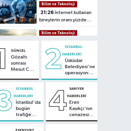
Bilim ve Teknoloji
21:26
İnternet kullanan
bireylerin oranı yüzde
92,3 oldu
Bilim ve Teknoloji
21:23
5G abone sayısı
İSTANBUL
1
2
4 ayda 44,5 milyona
GÜNCEL
HABERLERI
ulaştı
Gözaltı
Üsküdar
Kültür Sanat
sonrası
Belediyesi'ne
Mesut Can
21:21
Esenler
operasyon:
Tomay'dan
Belediyesi vatandaşları
Sinem
ilk açıklama
yazlık sinemada
Dedetaş'a
İSTANBUL
SARIYER
3
4
Sağlık
tutuklama
buluşturuyor
HABERLERI
HABERLERI
talebi
21:17
"Karaciğerim
İstanbul'da
Eren
yağlı" demeyin,
bugün
Kaşıkçı'nın
önlemini alın
trafiğe
cenazesi
Spor
dikkat:
ailesi
Rams Park
tarafından
21:10
Trabzonspor'da
ESENYURT