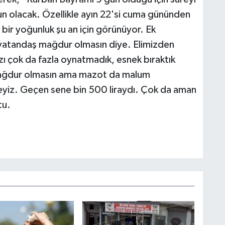
un olacak. Özellikle ayın 22'si cuma gününden
di bir yoğunluk şu an için görünüyor. Ek
ık vatandaş mağdur olmasın diye. Elimizden
ızı çok da fazla oynatmadık, esnek bıraktık
 mağdur olmasın ama mazot da malum
deyiz. Geçen sene bin 500 liraydı. Çok da aman
tu.