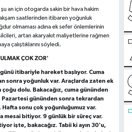
, şu an için otogarda sakin bir hava hakim
kşam saatlerinden itibaren yoğunluk
mağdur olmaması adına ek sefer önlemlerinin
ilcileri, artan akaryakıt maliyetlerine rağmen
aya çalıştıklarını söyledi.
BULMAK ÇOK ZOR'
ünü itibariyle hareket başlıyor. Cuma
n sonra yoğunluk var. Araçlarda zaten ek
ten çoğu dolu. Bakacağız, cuma gününden
e. Pazartesi gününden sonra tekrardan
. Hafta sonu çok yoğunluğumuz var.
esai bitiyor. 9 günlük bir süreç var.
or işte, bakacağız. Tabii ki ayın 30'u,