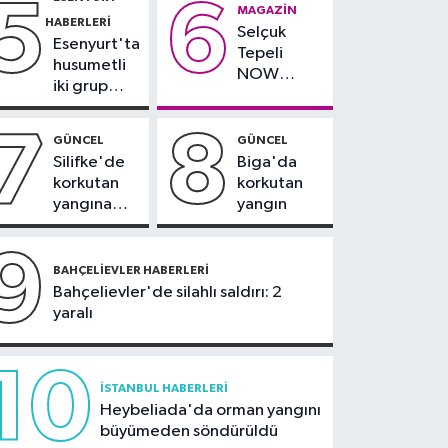
5
6
çevresinde
teslim
MAGAZIN
Salah yaklaşık 30 bin
HABERLERI
bazı yollar
alındı
Selçuk
taraftar önünde imza
Esenyurt'ta
kapatılacak
Tepeli
attı
husumetli
NOW
iki grup
TV'den
arasında
ayrıldığını
silahlı
7
8
duyurdu
GÜNCEL
GÜNCEL
kavga
Silifke'de
Biga'da
korkutan
korkutan
yangına
yangın
havadan ve
karadan
9
müdahale
BAHÇELIEVLER HABERLERI
Bahçelievler'de silahlı saldırı: 2
yaralı
10
İSTANBUL HABERLERI
Heybeliada'da orman yangını
büyümeden söndürüldü