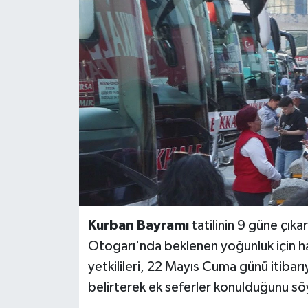
BİLİM VE TEKNOLOJİ
OTOMOBİL
KURUMSAL
Kurban Bayramı
tatilinin 9 güne çı
Otogarı'nda beklenen yoğunluk için ha
yetkilileri, 22 Mayıs Cuma günü itibar
belirterek ek seferler konulduğunu sö