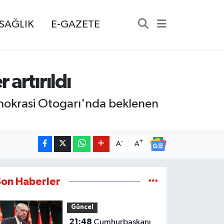
SAĞLIK
E-GAZETE
artırıldı
mokrasi Otogarı'nda beklenen
-
+
A
A
Son Haberler
Güncel
21:48
Cumhurbaşkanı