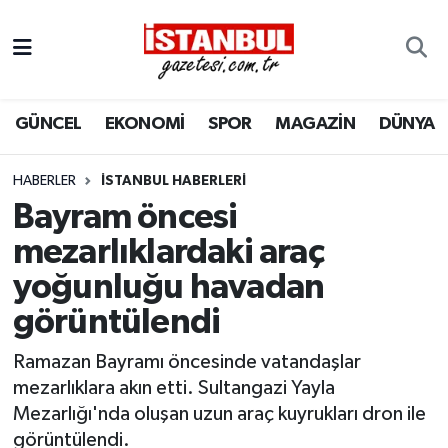
GÜNCEL
Nöbetçi Eczaneler
GÜNCEL
EKONOMİ
SPOR
MAGAZİN
DÜNYA
EKONOMİ
Hava Durumu
İSTANBUL
Trafik Durumu
HABERLER
İSTANBUL HABERLERI
Bayram öncesi
DÜNYA
Süper Lig Puan Durumu ve Fikstür
mezarlıklardaki araç
yoğunluğu havadan
SPOR
Tüm Manşetler
görüntülendi
MAGAZİN
Son Dakika Haberleri
Ramazan Bayramı öncesinde vatandaşlar
KÜLTÜR SANAT
Haber Arşivi
mezarlıklara akın etti. Sultangazi Yayla
Mezarlığı'nda oluşan uzun araç kuyrukları dron ile
SAĞLIK
görüntülendi.