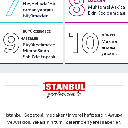
7
8
MAGAZIN
Heybeliada'da
Muhtemel Aşk'ta
orman yangını
Ekin Koç damgası
büyümeden
söndürüldü
BÜYÜKÇEKMECE
9
10
GÜNCEL
HABERLERI
Makine
Büyükçekmece
arızası
Mimar Sinan
yapan
Sahil’de toprak
tanker,
kayması
Yalova
Demirleme
Sahası'na
alındı
İstanbul Gazetesi, megakentin yerel hafızasıdır. Avrupa
ve Anadolu Yakası'nın tüm ilçelerinden yerel haberler,