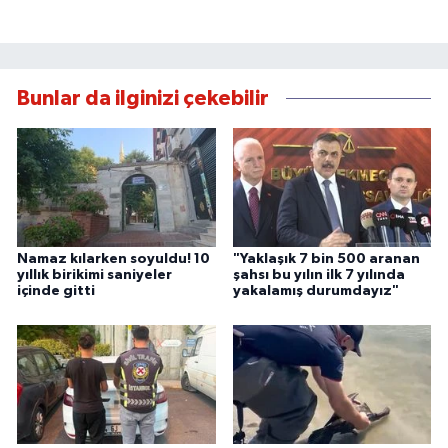
Bunlar da ilginizi çekebilir
Namaz kılarken soyuldu! 10
"Yaklaşık 7 bin 500 aranan
yıllık birikimi saniyeler
şahsı bu yılın ilk 7 yılında
içinde gitti
yakalamış durumdayız"