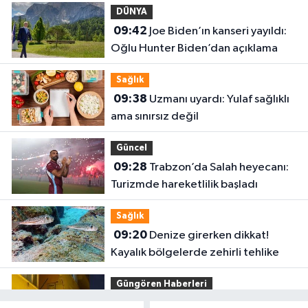
DÜNYA
09:42
Joe Biden’ın kanseri yayıldı:
Oğlu Hunter Biden’dan açıklama
Sağlık
09:38
Uzmanı uyardı: Yulaf sağlıklı
ama sınırsız değil
Güncel
09:28
Trabzon’da Salah heyecanı:
Turizmde hareketlilik başladı
Sağlık
09:20
Denize girerken dikkat!
Kayalık bölgelerde zehirli tehlike
Güngören Haberleri
09:17
Güngören’de balkonu çöken