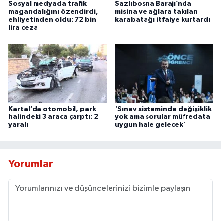
Sosyal medyada trafik
Sazlıbosna Barajı’nda
magandalığını özendirdi,
misina ve ağlara takılan
ehliyetinden oldu: 72 bin
karabatağı itfaiye kurtardı
lira ceza
Kartal’da otomobil, park
'Sınav sisteminde değişiklik
halindeki 3 araca çarptı: 2
yok ama sorular müfredata
yaralı
uygun hale gelecek'
Yorumlar