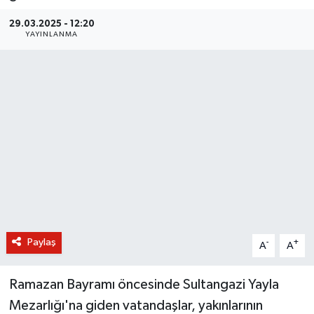
BİLİM VE TEKNOLOJİ
29.03.2025 - 12:20
YAYINLANMA
OTOMOBİL
KURUMSAL
Paylaş
-
+
A
A
Ramazan Bayramı öncesinde Sultangazi Yayla
Mezarlığı'na giden vatandaşlar, yakınlarının