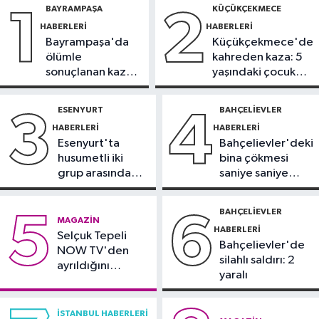
BAYRAMPAŞA
KÜÇÜKÇEKMECE
1
2
5 katlı bina tahliye edildi
HABERLERI
HABERLERI
Bayrampaşa'da
Küçükçekmece'de
Sultanbeyli Haberleri
ölümle
kahreden kaza: 5
09:10
Sultanbeyli'de alışveriş
sonuçlanan kaza:
yaşındaki çocuk
merkezinde korkutan yangın
Sürücü
yoğun bakımda
gözaltında
ESENYURT
BAHÇELIEVLER
3
4
İstanbul Haberleri
HABERLERI
HABERLERI
23:34
"Yaklaşık 7 bin 500 aranan
Esenyurt'ta
Bahçelievler'deki
şahsı bu yılın ilk 7 yılında yakalamış
husumetli iki
bina çökmesi
durumdayız"
grup arasında
saniye saniye
Başakşehir Haberleri
silahlı kavga
görüntülendi
23:31
Aymakoop Sanayi
BAHÇELIEVLER
5
6
MAGAZIN
Sitesi'ndeki yangın söndürüldü: İş
HABERLERI
Selçuk Tepeli
yeri kullanılamaz hale geldi
Bahçelievler'de
NOW TV'den
silahlı saldırı: 2
ayrıldığını
yaralı
duyurdu
İSTANBUL HABERLERI