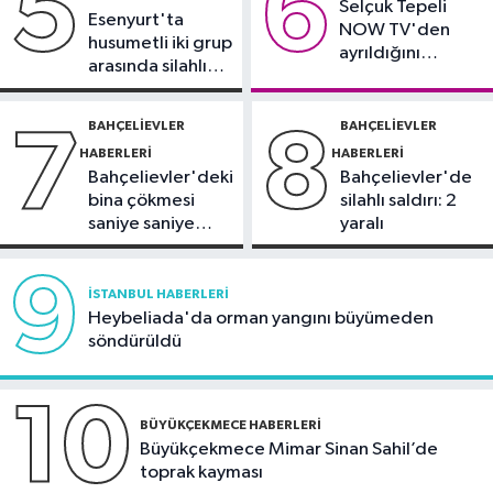
5
6
Selçuk Tepeli
demeyin, önlemini alın
Esenyurt'ta
NOW TV'den
husumetli iki grup
ayrıldığını
arasında silahlı
duyurdu
kavga
BAHÇELIEVLER
BAHÇELIEVLER
7
8
HABERLERI
HABERLERI
Bahçelievler'deki
Bahçelievler'de
bina çökmesi
silahlı saldırı: 2
saniye saniye
yaralı
görüntülendi
9
İSTANBUL HABERLERI
Heybeliada'da orman yangını büyümeden
söndürüldü
10
BÜYÜKÇEKMECE HABERLERI
Büyükçekmece Mimar Sinan Sahil’de
toprak kayması