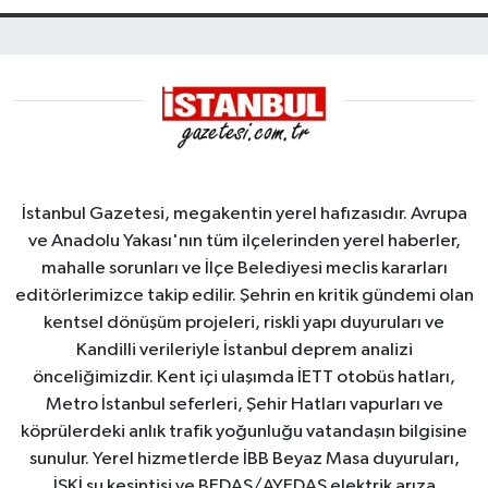
İstanbul Gazetesi, megakentin yerel hafızasıdır. Avrupa
ve Anadolu Yakası'nın tüm ilçelerinden yerel haberler,
mahalle sorunları ve İlçe Belediyesi meclis kararları
editörlerimizce takip edilir. Şehrin en kritik gündemi olan
kentsel dönüşüm projeleri, riskli yapı duyuruları ve
Kandilli verileriyle İstanbul deprem analizi
önceliğimizdir. Kent içi ulaşımda İETT otobüs hatları,
Metro İstanbul seferleri, Şehir Hatları vapurları ve
köprülerdeki anlık trafik yoğunluğu vatandaşın bilgisine
sunulur. Yerel hizmetlerde İBB Beyaz Masa duyuruları,
İSKİ su kesintisi ve BEDAŞ/AYEDAŞ elektrik arıza