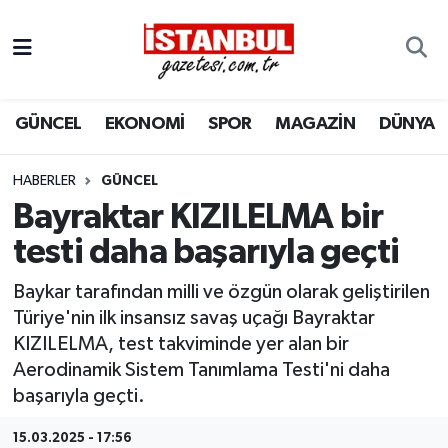
GÜNCEL
Nöbetçi Eczaneler
GÜNCEL
EKONOMİ
SPOR
MAGAZİN
DÜNYA
EKONOMİ
Hava Durumu
İSTANBUL
Trafik Durumu
HABERLER
GÜNCEL
Bayraktar KIZILELMA bir
DÜNYA
Süper Lig Puan Durumu ve Fikstür
testi daha başarıyla geçti
SPOR
Tüm Manşetler
Baykar tarafından milli ve özgün olarak geliştirilen
Türiye'nin ilk insansız savaş uçağı Bayraktar
MAGAZİN
Son Dakika Haberleri
KIZILELMA, test takviminde yer alan bir
Aerodinamik Sistem Tanımlama Testi'ni daha
KÜLTÜR SANAT
Haber Arşivi
başarıyla geçti.
SAĞLIK
15.03.2025 - 17:56