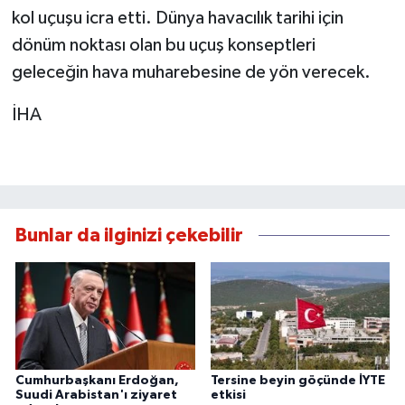
kol uçuşu icra etti. Dünya havacılık tarihi için
dönüm noktası olan bu uçuş konseptleri
geleceğin hava muharebesine de yön verecek.
İHA
Bunlar da ilginizi çekebilir
Cumhurbaşkanı Erdoğan,
Tersine beyin göçünde İYTE
Suudi Arabistan'ı ziyaret
etkisi