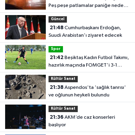
Peş peşe patlamalar paniğe neden
oldu
Güncel
21:48
Cumhurbaşkanı Erdoğan,
Suudi Arabistan'ı ziyaret edecek
Spor
21:42
Beşiktaş Kadın Futbol Takımı,
hazırlık maçında FOMGET'i 3-1
mağlup etti
Kültür Sanat
21:38
Aspendos'ta 'sağlık tanrısı'
ve oğlunun heykeli bulundu
Kültür Sanat
21:36
AKM’de caz konserleri
başlıyor