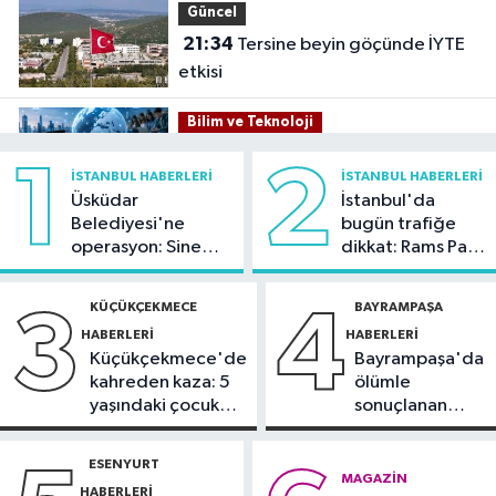
Güncel
21:34
Tersine beyin göçünde İYTE
etkisi
Bilim ve Teknoloji
21:26
İnternet kullanan bireylerin
1
2
İSTANBUL HABERLERI
İSTANBUL HABERLERI
oranı yüzde 92,3 oldu
Üsküdar
İstanbul'da
Belediyesi'ne
bugün trafiğe
Bilim ve Teknoloji
operasyon: Sinem
dikkat: Rams Park
21:23
5G abone sayısı 4 ayda 44,5
Dedetaş'a
çevresinde bazı
milyona ulaştı
tutuklama talebi
yollar kapatılacak
KÜÇÜKÇEKMECE
BAYRAMPAŞA
3
4
HABERLERI
HABERLERI
Kültür Sanat
Küçükçekmece'de
Bayrampaşa'da
21:21
Esenler Belediyesi
kahreden kaza: 5
ölümle
vatandaşları yazlık sinemada
yaşındaki çocuk
sonuçlanan
buluşturuyor
yoğun bakımda
kaza: Sürücü
Sağlık
gözaltında
ESENYURT
21:17
"Karaciğerim yağlı"
MAGAZIN
HABERLERI