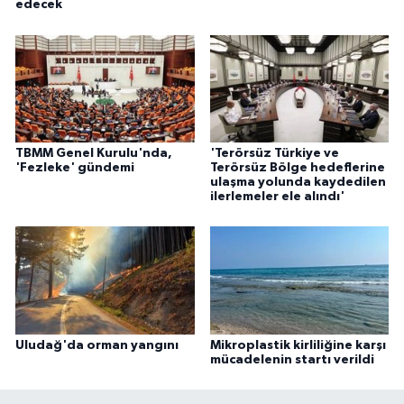
edecek
TBMM Genel Kurulu'nda,
'Terörsüz Türkiye ve
'Fezleke' gündemi
Terörsüz Bölge hedeflerine
ulaşma yolunda kaydedilen
ilerlemeler ele alındı'
Uludağ'da orman yangını
Mikroplastik kirliliğine karşı
mücadelenin startı verildi