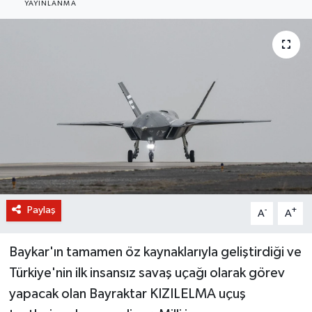
YAYINLANMA
BİLİM VE TEKNOLOJİ
OTOMOBİL
KURUMSAL
Paylaş
-
+
A
A
Baykar'ın tamamen öz kaynaklarıyla geliştirdiği ve
Türkiye'nin ilk insansız savaş uçağı olarak görev
yapacak olan Bayraktar KIZILELMA uçuş