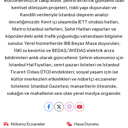
editörlerimizce takip edilir. Şehrin en kritik gündemi olan
kentsel dönüşüm projeleri, riskli yapı duyuruları ve
Kandilli verileriyle İstanbul deprem analizi
önceliğimizdir. Kent içi ulaşımda İETT otobüs hatları,
Metro İstanbul seferleri, Şehir Hatları vapurları ve
köprülerdeki anlık trafik yoğunluğu vatandaşın bilgisine
sunulur. Yerel hizmetlerde İBB Beyaz Masa duyuruları,
İSKİ su kesintisi ve BEDAŞ/AYEDAŞ elektrik arıza
bildirimleri anlık olarak güncellenir. Şehrin ekonomisi için
İstanbul Hal Fiyatları, semt pazarı listeleri ve İstanbul
Ticaret Odası (İTO) endeksleri; sosyal yaşam için ise
kültür merkezleri etkinlikleri ve nöbetçi eczaneler
listelenir. İstanbul Gazetesi; manşetlerin ötesinde,
sokağın ve mahallenin sesi olan yerel medya organıdır.
Nöbetçi Eczaneler
Hava Durumu