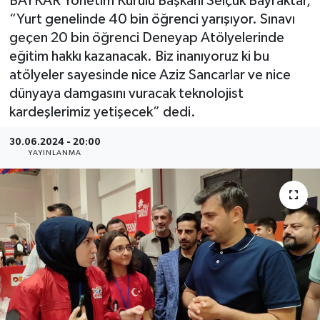
BAYKAR Yönetim Kurulu Başkanı Selçuk Bayraktar,
“Yurt genelinde 40 bin öğrenci yarışıyor. Sınavı
BİLİM VE TEKNOLOJİ
geçen 20 bin öğrenci Deneyap Atölyelerinde
eğitim hakkı kazanacak. Biz inanıyoruz ki bu
OTOMOBİL
atölyeler sayesinde nice Aziz Sancarlar ve nice
dünyaya damgasını vuracak teknolojist
KURUMSAL
kardeşlerimiz yetişecek” dedi.
30.06.2024 - 20:00
YAYINLANMA