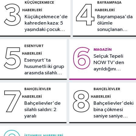
KÜÇÜKÇEKMECE
BAYRAMPAŞA
3
4
hayatını kaybetti
HABERLERI
HABERLERI
İstanbul Haberleri
Küçükçekmece'de
Bayrampaşa'da
17:00
İstanbullular serinlemek için
kahreden kaza: 5
ölümle
Caddebostan Sahili'ne akın etti
yaşındaki çocuk
sonuçlanan
yoğun bakımda
kaza: Sürücü
Güncel
gözaltında
ESENYURT
5
6
16:54
Makine arızası yapan tanker,
MAGAZIN
HABERLERI
Selçuk Tepeli
Yalova Demirleme Sahası'na alındı
Esenyurt'ta
NOW TV'den
husumetli iki grup
ayrıldığını
arasında silahlı
duyurdu
kavga
BAHÇELIEVLER
BAHÇELIEVLER
7
8
HABERLERI
HABERLERI
Bahçelievler'de
Bahçelievler'deki
silahlı saldırı: 2
bina çökmesi
yaralı
saniye saniye
görüntülendi
İSTANBUL HABERLERI