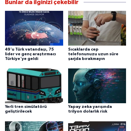
Bunlar da ilginizi çekebilir
49'u Türk vatandaşı, 75
Sıcaklarda cep
lider ve genç araştırmacı
telefonunuzu uzun süre
Türkiye'ye geldi
şarjda bırakmayın
Yerli tren simülatörü
Yapay zeka yarışında
geliştirilecek
trilyon dolarlık risk