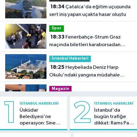
18:34
Çatalca'da eğitim uçuşunda
sert iniş yapan uçakta hasar oluştu
Spor
18:33
Fenerbahçe-Strum Graz
maçında biletleri karaborsadan
satan 2 şüpheli tutuklandı
İstanbul Haberleri
18:25
Heybeliada Deniz Harp
Okulu'ndaki yangına müdahale
sürüyor
Magazin
17:57
Rapçi Keskin mahkemece
1
2
İSTANBUL HABERLERI
İSTANBUL HABERLERI
serbest bırakıldı
Üsküdar
İstanbul'da
Belediyesi'ne
bugün trafiğe
Güncel
operasyon: Sinem
dikkat: Rams Park
17:24
Komşu evindeki ilaçlama
Dedetaş'a
çevresinde bazı
sonrası acı son: 9 yaşındaki çocuk
tutuklama talebi
yollar kapatılacak