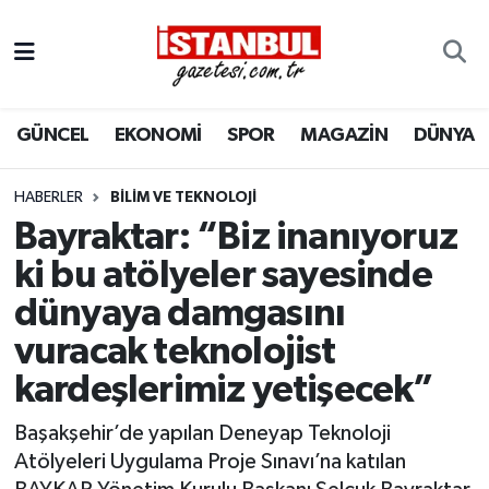
GÜNCEL
Nöbetçi Eczaneler
GÜNCEL
EKONOMİ
SPOR
MAGAZİN
DÜNYA
EKONOMİ
Hava Durumu
İSTANBUL
Trafik Durumu
HABERLER
BILIM VE TEKNOLOJI
Bayraktar: “Biz inanıyoruz
DÜNYA
Süper Lig Puan Durumu ve Fikstür
ki bu atölyeler sayesinde
dünyaya damgasını
SPOR
Tüm Manşetler
vuracak teknolojist
MAGAZİN
Son Dakika Haberleri
kardeşlerimiz yetişecek”
KÜLTÜR SANAT
Haber Arşivi
Başakşehir’de yapılan Deneyap Teknoloji
Atölyeleri Uygulama Proje Sınavı’na katılan
SAĞLIK