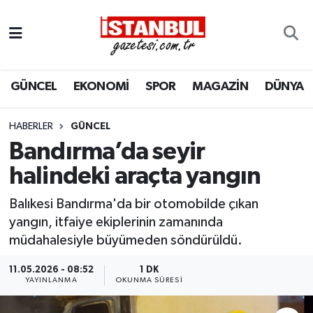
GÜNCEL
Nöbetçi Eczaneler
GÜNCEL
EKONOMİ
SPOR
MAGAZİN
DÜNYA
EKONOMİ
Hava Durumu
İSTANBUL
Trafik Durumu
HABERLER
GÜNCEL
Bandırma’da seyir
DÜNYA
Süper Lig Puan Durumu ve Fikstür
halindeki araçta yangın
SPOR
Tüm Manşetler
Balıkesi Bandırma'da bir otomobilde çıkan
yangın, itfaiye ekiplerinin zamanında
MAGAZİN
Son Dakika Haberleri
müdahalesiyle büyümeden söndürüldü.
KÜLTÜR SANAT
Haber Arşivi
11.05.2026 - 08:52
1 DK
YAYINLANMA
OKUNMA SÜRESI
SAĞLIK