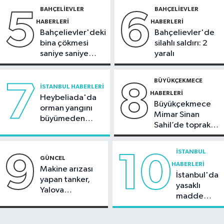
19:00
'Çerçeve yasa' teklifi
BAHÇELIEVLER
BAHÇELIEVLER
5
6
komisyonda
HABERLERI
HABERLERI
Bahçelievler'deki
Bahçelievler'de
bina çökmesi
silahlı saldırı: 2
saniye saniye
yaralı
görüntülendi
BÜYÜKÇEKMECE
7
8
İSTANBUL HABERLERI
HABERLERI
Heybeliada'da
Büyükçekmece
orman yangını
Mimar Sinan
büyümeden
Sahil’de toprak
söndürüldü
kayması
İSTANBUL
9
10
GÜNCEL
HABERLERI
Makine arızası
İstanbul'da
yapan tanker,
yasaklı
Yalova
madde
Demirleme
operasyonu
Sahası'na alındı