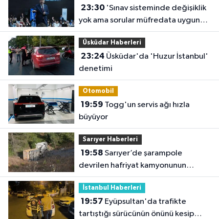
23:30
'Sınav sisteminde değişiklik
yok ama sorular müfredata uygun
hale gelecek'
Üsküdar Haberleri
23:24
Üsküdar'da 'Huzur İstanbul'
denetimi
Otomobil
19:59
Togg'un servis ağı hızla
büyüyor
Sarıyer Haberleri
19:58
Sarıyer’de şarampole
devrilen hafriyat kamyonunun
şoförü yaralandı
İstanbul Haberleri
19:57
Eyüpsultan'da trafikte
tartıştığı sürücünün önünü kesip