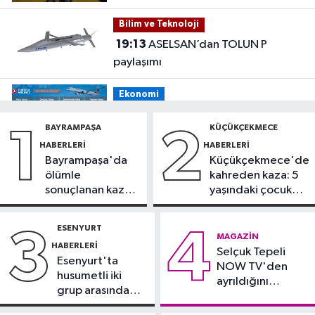
tehdit eden saldırgana 180 bin lira
Bilim ve Teknoloji
ceza
19:13
ASELSAN’dan TOLUN P
paylaşımı
Ekonomi
19:08
THY, temmuz ayında 9,5
BAYRAMPAŞA
KÜÇÜKÇEKMECE
1
2
milyon yolcu taşıdı
HABERLERI
HABERLERI
Bayrampaşa'da
Küçükçekmece'de
Bilim ve Teknoloji
ölümle
kahreden kaza: 5
19:05
Türksat televizyon yayınları
sonuçlanan kaza:
yaşındaki çocuk
yeni nesil uydulara taşınıyor
Sürücü
yoğun bakımda
gözaltında
ESENYURT
3
4
Otomobil
MAGAZIN
HABERLERI
19:03
Selçuk Tepeli
Motosiklet deneyimi denize
Esenyurt'ta
NOW TV'den
taşınacak
husumetli iki
ayrıldığını
grup arasında
duyurdu
Güncel
silahlı kavga