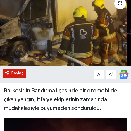
BİLİM VE TEKNOLOJİ
OTOMOBİL
KURUMSAL
Paylaş
-
+
A
A
Balıkesir'in Bandırma ilçesinde bir otomobilde
çıkan yangın, itfaiye ekiplerinin zamanında
müdahalesiyle büyümeden söndürüldü.