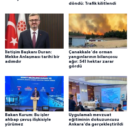
döndü: Trafik kilitlendi
İletişim Başkanı Duran:
Çanakkale'de orman
Mekke Anlaşması tarihi bir
yangınlarının bilançosu
adımdır
ağır: 541 hektar zarar
gördü
Bakan Kurum: Bu işler
Uygulamalı mevzuat
ahbap çavuş ilişkisiyle
eğitiminin dokuzuncusu
yürümez
Ankara’da gerçekleştirildi