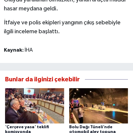
hasar meydana geldi.
İtfaiye ve polis ekipleri yangının çıkış sebebiyle
ilgili inceleme başlattı.
Kaynak:
İHA
Bunlar da ilginizi çekebilir
'Çerçeve yasa' teklifi
Bolu Dağı Tüneli’nde
komisyonda
otomobil alev topuna