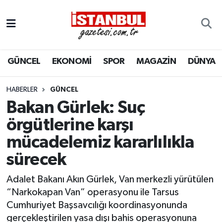
GÜNCEL
Nöbetçi Eczaneler
GÜNCEL
EKONOMİ
SPOR
MAGAZİN
DÜNYA
EKONOMİ
Hava Durumu
İSTANBUL
Trafik Durumu
HABERLER
GÜNCEL
Bakan Gürlek: Suç
DÜNYA
Süper Lig Puan Durumu ve Fikstür
örgütlerine karşı
mücadelemiz kararlılıkla
SPOR
Tüm Manşetler
sürecek
MAGAZİN
Son Dakika Haberleri
Adalet Bakanı Akın Gürlek, Van merkezli yürütülen
KÜLTÜR SANAT
Haber Arşivi
“Narkokapan Van” operasyonu ile Tarsus
Cumhuriyet Başsavcılığı koordinasyonunda
SAĞLIK
gerçekleştirilen yasa dışı bahis operasyonuna