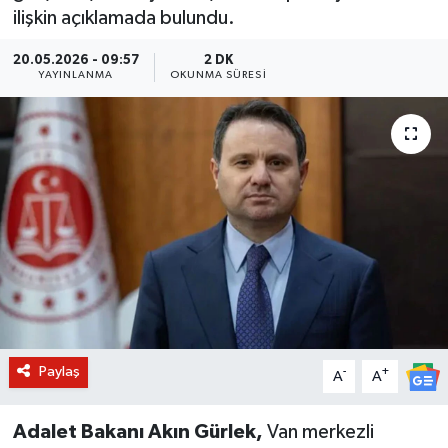
ilişkin açıklamada bulundu.
BİLİM VE TEKNOLOJİ
20.05.2026 - 09:57
2 DK
YAYINLANMA
OKUNMA SÜRESI
OTOMOBİL
KURUMSAL
Paylaş
-
+
A
A
Adalet Bakanı Akın Gürlek,
Van merkezli