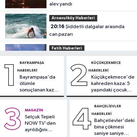
alev yandı
Arnavutköy Haberleri
20:16
Şiddetli dalgalar arasında
can pazarı
Fatih Haberleri
19:52
Fatih'te polise bıçakla saldırı
BAYRAMPAŞA
KÜÇÜKÇEKMECE
1
2
kamerada
HABERLERI
HABERLERI
Bayrampaşa'da
Küçükçekmece'de
Güncel
ölümle
kahreden kaza: 5
17:58
Edirne'de anız yangını
sonuçlanan kaza:
yaşındaki çocuk
ormana sıçradı
Sürücü
yoğun bakımda
gözaltında
BAHÇELIEVLER
3
4
Güncel
MAGAZIN
HABERLERI
17:46
Selçuk Tepeli
Kahramanmaraş'ta çıkan
Bahçelievler'deki
NOW TV'den
orman yangını söndürüldü
bina çökmesi
ayrıldığını
saniye saniye
duyurdu