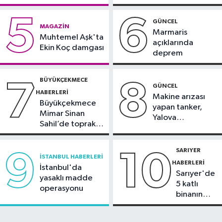
Güngören Haberleri
görüntülendi
17:23
Güngören’de 5 katlı binanın
5
6
GÜNCEL
MAGAZIN
balkonu yıkıldı
Marmaris
Muhtemel Aşk'ta
açıklarında
Ekin Koç damgası
deprem
BÜYÜKÇEKMECE
7
8
GÜNCEL
HABERLERI
Makine arızası
Büyükçekmece
yapan tanker,
Mimar Sinan
Yalova
Sahil’de toprak
Demirleme
kayması
Sahası'na alındı
SARIYER
9
10
İSTANBUL HABERLERI
HABERLERI
İstanbul'da
Sarıyer'de
yasaklı madde
5 katlı
operasyonu
binanın
çatısında
yangın