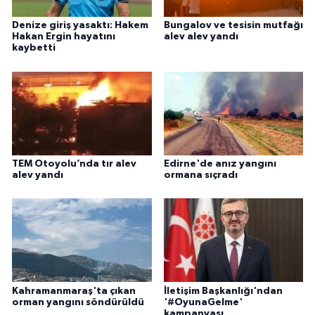
Denize giriş yasaktı: Hakem
Bungalov ve tesisin mutfağı
Hakan Ergin hayatını
alev alev yandı
kaybetti
TEM Otoyolu’nda tır alev
Edirne'de anız yangını
alev yandı
ormana sıçradı
Kahramanmaraş'ta çıkan
İletişim Başkanlığı'ndan
orman yangını söndürüldü
'#OyunaGelme'
kampanyası