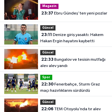
Magazin
23:37
Ebru Gündeş'ten yeni pozlar
Güncel
23:11
Denize giriş yasaktı: Hakem
Hakan Ergin hayatını kaybetti
Güncel
22:33
Bungalov ve tesisin mutfağı
alev alev yandı
Spor
22:30
Fenerbahçe, Sturm Graz
maçı hazırlıklarını sürdürdü
Güncel
22:06
TEM Otoyolu’nda tır alev