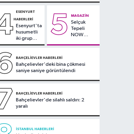
faciayı önledi: Şüpheli
gözaltında
ESENYURT
4
5
MAGAZIN
HABERLERI
Selçuk
Esenyurt'ta
Tepeli
husumetli
NOW
iki grup
TV'den
arasında
ayrıldığını
silahlı
6
duyurdu
kavga
BAHÇELIEVLER HABERLERI
Bahçelievler'deki bina çökmesi
saniye saniye görüntülendi
7
BAHÇELIEVLER HABERLERI
Bahçelievler'de silahlı saldırı: 2
yaralı
İSTANBUL HABERLERI