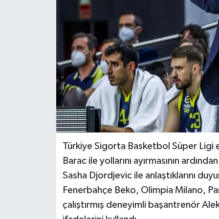
BİLİM VE TEKNOLOJİ
OTOMOBİL
KURUMSAL
Türkiye Sigorta Basketbol Süper Ligi 
Barac ile yollarını ayırmasının ardından
Sasha Djordjevic ile anlaştıklarını d
Fenerbahçe Beko, Olimpia Milano, Pana
çalıştırmış deneyimli başantrenör Ale