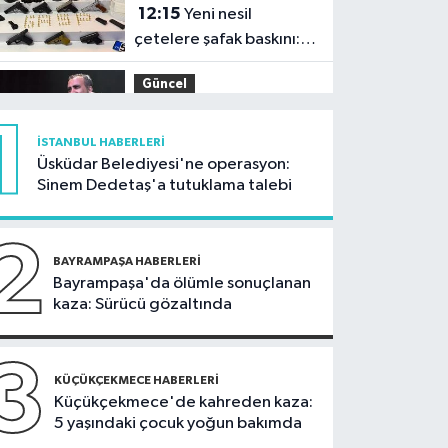
12:15
Yeni nesil
çetelere şafak baskını:
32 şüpheli adliyeye sevk
Güncel
edildi
11:54
Ahbap'ın
1
yönetimine kayyum
İSTANBUL HABERLERI
atandı
Üsküdar Belediyesi'ne operasyon:
İstanbul Haberleri
Sinem Dedetaş'a tutuklama talebi
11:29
Füze ve İHA'ların
hedefi olan gemi,
2
İstanbul Boğazı'ndan
BAYRAMPAŞA HABERLERI
Güncel
Bayrampaşa'da ölümle sonuçlanan
geçişini tamamladı
kaza: Sürücü gözaltında
10:59
81 ilde okullara
30 bin güvenlik görevlisi
alınacak
3
Güncel
KÜÇÜKÇEKMECE HABERLERI
Küçükçekmece'de kahreden kaza:
10:51
Orman
5 yaşındaki çocuk yoğun bakımda
ekiplerinin dikkati