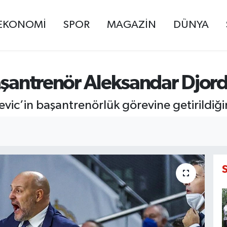
EKONOMİ
SPOR
MAGAZİN
DÜNYA
şantrenör Aleksandar Djordje
vic’in başantrenörlük görevine getirildiğin