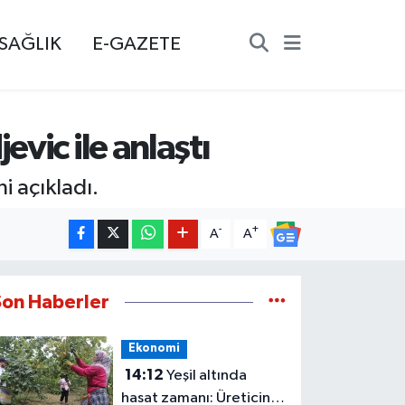
SAĞLIK
E-GAZETE
vic ile anlaştı
i açıkladı.
-
+
A
A
Son Haberler
Ekonomi
14:12
Yeşil altında
hasat zamanı: Üreticinin