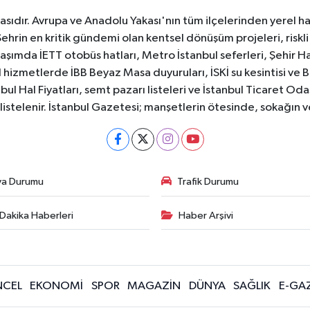
sıdır. Avrupa ve Anadolu Yakası'nın tüm ilçelerinden yerel hab
Şehrin en kritik gündemi olan kentsel dönüşüm projeleri, riskli 
aşımda İETT otobüs hatları, Metro İstanbul seferleri, Şehir Hat
 hizmetlerde İBB Beyaz Masa duyuruları, İSKİ su kesintisi ve 
bul Hal Fiyatları, semt pazarı listeleri ve İstanbul Ticaret Odas
listelenir. İstanbul Gazetesi; manşetlerin ötesinde, sokağın 
va Durumu
Trafik Durumu
Dakika Haberleri
Haber Arşivi
CEL
EKONOMİ
SPOR
MAGAZİN
DÜNYA
SAĞLIK
E-GA