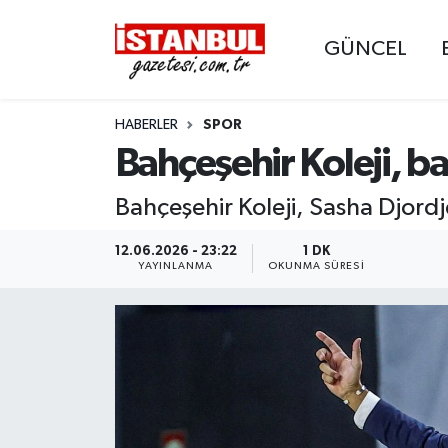
GÜNCEL
GÜNCEL
Nöbetçi Eczaneler
HABERLER
SPOR
EKONOMİ
Hava Durumu
Bahçeşehir Koleji, ba
İSTANBUL
Trafik Durumu
Bahçeşehir Koleji, Sasha Djordje
DÜNYA
Süper Lig Puan Durumu ve Fikstür
12.06.2026 - 23:22
1 DK
YAYINLANMA
OKUNMA SÜRESI
SPOR
Tüm Manşetler
MAGAZİN
Son Dakika Haberleri
KÜLTÜR SANAT
Haber Arşivi
SAĞLIK