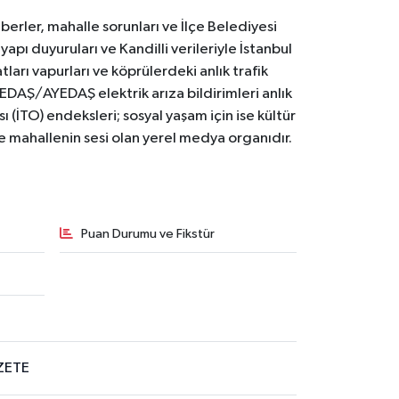
erler, mahalle sorunları ve İlçe Belediyesi
yapı duyuruları ve Kandilli verileriyle İstanbul
ları vapurları ve köprülerdeki anlık trafik
BEDAŞ/AYEDAŞ elektrik arıza bildirimleri anlık
ı (İTO) endeksleri; sosyal yaşam için ise kültür
ve mahallenin sesi olan yerel medya organıdır.
Puan Durumu ve Fikstür
ZETE