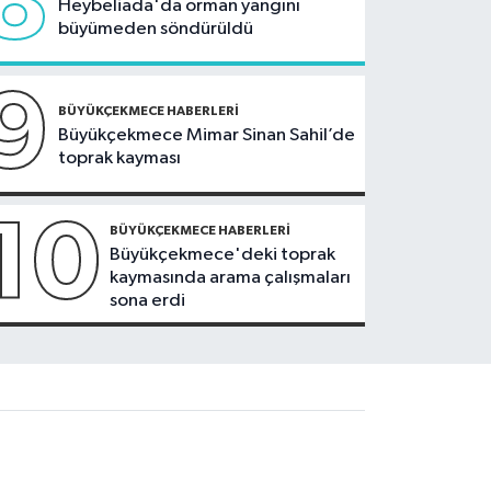
8
Heybeliada'da orman yangını
büyümeden söndürüldü
9
BÜYÜKÇEKMECE HABERLERI
Büyükçekmece Mimar Sinan Sahil’de
toprak kayması
10
BÜYÜKÇEKMECE HABERLERI
Büyükçekmece'deki toprak
kaymasında arama çalışmaları
sona erdi