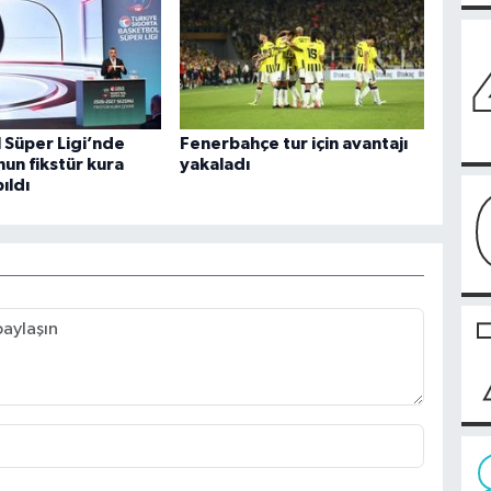
 Süper Ligi’nde
Fenerbahçe tur için avantajı
un fikstür kura
yakaladı
ıldı