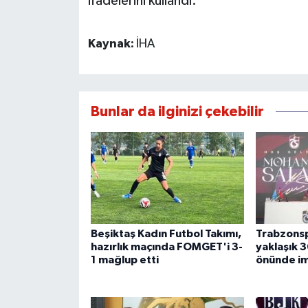
ifadelerini kullandı.
Kaynak:
İHA
Bunlar da ilginizi çekebilir
Beşiktaş Kadın Futbol Takımı,
Trabzonsp
hazırlık maçında FOMGET'i 3-
yaklaşık 3
1 mağlup etti
önünde im