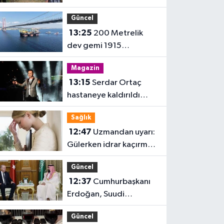
gözü fiyatta
Güncel
13:25
200 Metrelik
dev gemi 1915
Çanakkale Köprüsü'nü
Magazin
geçti
13:15
Serdar Ortaç
hastaneye kaldırıldı
iddiası!
Sağlık
12:47
Uzmandan uyarı:
Gülerken idrar kaçırmak
normal değil
Güncel
12:37
Cumhurbaşkanı
Erdoğan, Suudi
Arabistan'da
Güncel