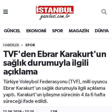
GÜNCEL
Nöbetçi Eczaneler
GÜNCEL
EKONOMİ
SPOR
MAGAZİN
DÜNYA
EKONOMİ
Hava Durumu
İSTANBUL
Trafik Durumu
HABERLER
SPOR
TVF'den Ebrar Karakurt'un
DÜNYA
Süper Lig Puan Durumu ve Fikstür
sağlık durumuyla ilgili
açıklama
SPOR
Tüm Manşetler
Türkiye Voleybol Federasyonu (TVF), milli oyuncu
MAGAZİN
Son Dakika Haberleri
Ebrar Karakurt'un sağlık durumuyla ilgili açıklama
yaptı. Karakurt'un iyileşme sürecinin 4 ila 6 hafta
KÜLTÜR SANAT
Haber Arşivi
süreceği ifade edildi.
SAĞLIK
12.06.2026 - 23:20
1 DK