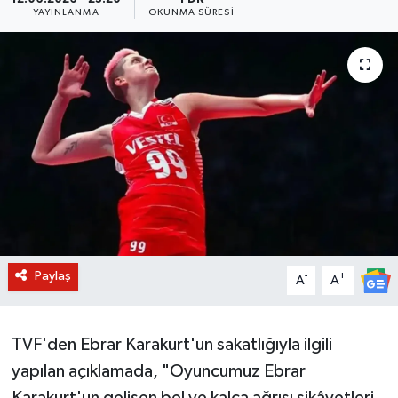
YAYINLANMA
OKUNMA SÜRESI
BİLİM VE TEKNOLOJİ
OTOMOBİL
KURUMSAL
Paylaş
-
+
A
A
TVF'den Ebrar Karakurt'un sakatlığıyla ilgili
yapılan açıklamada, "Oyuncumuz Ebrar