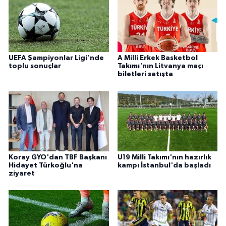
UEFA Şampiyonlar Ligi'nde
A Milli Erkek Basketbol
toplu sonuçlar
Takımı'nın Litvanya maçı
biletleri satışta
Koray GYO'dan TBF Başkanı
U19 Milli Takımı'nın hazırlık
Hidayet Türkoğlu'na
kampı İstanbul'da başladı
ziyaret