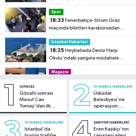
Spor
18:33
Fenerbahçe-Strum Graz
maçında biletleri karaborsadan
satan 2 şüpheli tutuklandı
İstanbul Haberleri
18:25
Heybeliada Deniz Harp
Okulu'ndaki yangına müdahale
sürüyor
Magazin
17:57
Rapçi Keskin mahkemece
1
2
GÜNCEL
İSTANBUL HABERLERI
serbest bırakıldı
Gözaltı sonrası
Üsküdar
Mesut Can
Belediyesi'ne
Güncel
Tomay'dan ilk
operasyon:
17:24
Komşu evindeki ilaçlama
açıklama
Sinem Dedetaş'a
sonrası acı son: 9 yaşındaki çocuk
tutuklama talebi
3
4
İSTANBUL HABERLERI
SARIYER HABERLERI
hayatını kaybetti
İstanbul'da
Eren Kaşıkçı'nın
İstanbul Haberleri
bugün trafiğe
cenazesi ailesi