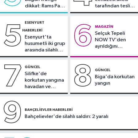
17:00
İstanbullular serinlemek için
dikkat: Rams Park
tarafından teslim
Caddebostan Sahili'ne akın etti
çevresinde bazı
alındı
yollar kapatılacak
ESENYURT
5
6
Güncel
MAGAZIN
HABERLERI
Selçuk Tepeli
16:54
Makine arızası yapan tanker,
Esenyurt'ta
NOW TV'den
Yalova Demirleme Sahası'na alındı
husumetli iki grup
ayrıldığını
arasında silahlı
duyurdu
kavga
7
8
GÜNCEL
GÜNCEL
Silifke'de
Biga'da korkutan
korkutan yangına
yangın
havadan ve
karadan
müdahale
9
BAHÇELIEVLER HABERLERI
Bahçelievler'de silahlı saldırı: 2 yaralı