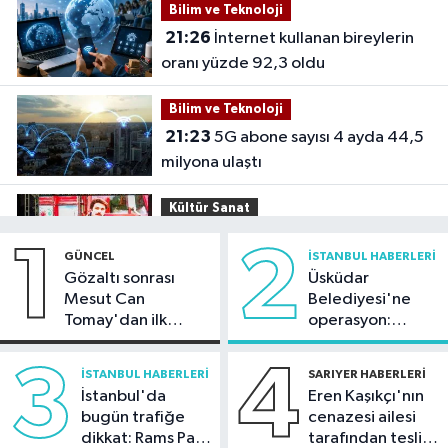
Bilim ve Teknoloji
21:26
İnternet kullanan bireylerin
oranı yüzde 92,3 oldu
Bilim ve Teknoloji
21:23
5G abone sayısı 4 ayda 44,5
milyona ulaştı
Kültür Sanat
21:21
Esenler Belediyesi
1
2
GÜNCEL
İSTANBUL HABERLERI
vatandaşları yazlık sinemada
Gözaltı sonrası
Üsküdar
buluşturuyor
Mesut Can
Belediyesi'ne
Sağlık
Tomay'dan ilk
operasyon:
21:17
"Karaciğerim yağlı"
açıklama
Sinem Dedetaş'a
demeyin, önlemini alın
tutuklama talebi
3
4
İSTANBUL HABERLERI
SARIYER HABERLERI
İstanbul'da
Eren Kaşıkçı'nın
Spor
bugün trafiğe
cenazesi ailesi
21:10
Trabzonspor'da Salah
dikkat: Rams Park
tarafından teslim