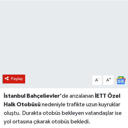
BİLİM VE TEKNOLOJİ
OTOMOBİL
KURUMSAL
Paylaş
-
+
A
A
İstanbul Bahçelievler’
de arızalanan
İETT Özel
Halk Otobüsü
nedeniyle trafikte uzun kuyruklar
oluştu. Durakta otobüs bekleyen vatandaşlar ise
yol ortasına çıkarak otobüs bekledi.