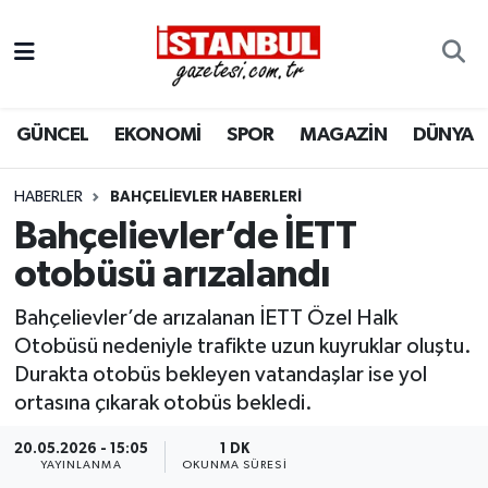
GÜNCEL
Nöbetçi Eczaneler
GÜNCEL
EKONOMİ
SPOR
MAGAZİN
DÜNYA
EKONOMİ
Hava Durumu
İSTANBUL
Trafik Durumu
HABERLER
BAHÇELIEVLER HABERLERI
Bahçelievler’de İETT
DÜNYA
Süper Lig Puan Durumu ve Fikstür
otobüsü arızalandı
SPOR
Tüm Manşetler
Bahçelievler’de arızalanan İETT Özel Halk
Otobüsü nedeniyle trafikte uzun kuyruklar oluştu.
MAGAZİN
Son Dakika Haberleri
Durakta otobüs bekleyen vatandaşlar ise yol
ortasına çıkarak otobüs bekledi.
KÜLTÜR SANAT
Haber Arşivi
20.05.2026 - 15:05
1 DK
YAYINLANMA
OKUNMA SÜRESI
SAĞLIK