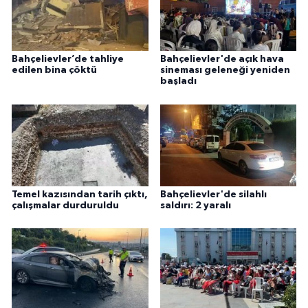
Bahçelievler’de tahliye
Bahçelievler'de açık hava
edilen bina çöktü
sineması geleneği yeniden
başladı
Temel kazısından tarih çıktı,
Bahçelievler'de silahlı
çalışmalar durduruldu
saldırı: 2 yaralı