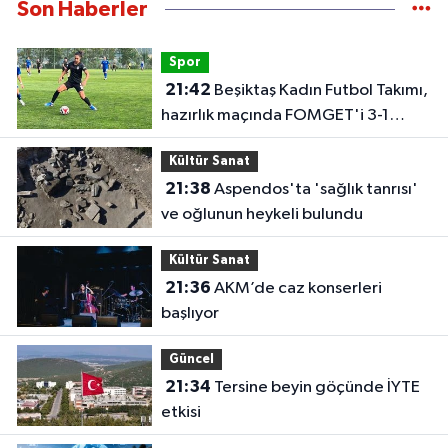
Son Haberler
Spor
21:42
Beşiktaş Kadın Futbol Takımı,
hazırlık maçında FOMGET'i 3-1
mağlup etti
Kültür Sanat
21:38
Aspendos'ta 'sağlık tanrısı'
ve oğlunun heykeli bulundu
Kültür Sanat
21:36
AKM’de caz konserleri
başlıyor
Güncel
21:34
Tersine beyin göçünde İYTE
etkisi