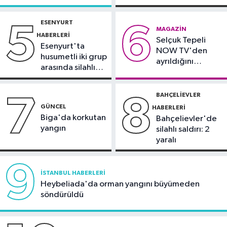
yaklaşık 30 bin taraftar önünde imza
çevresinde bazı
alındı
yollar kapatılacak
attı
ESENYURT
5
6
Güncel
MAGAZIN
HABERLERI
Selçuk Tepeli
21:06
TBMM Genel Kurulu'nda,
Esenyurt'ta
NOW TV'den
'Fezleke' gündemi
husumetli iki grup
ayrıldığını
arasında silahlı
duyurdu
kavga
BAHÇELIEVLER
7
8
GÜNCEL
HABERLERI
Biga'da korkutan
Bahçelievler'de
yangın
silahlı saldırı: 2
yaralı
9
İSTANBUL HABERLERI
Heybeliada'da orman yangını büyümeden
söndürüldü