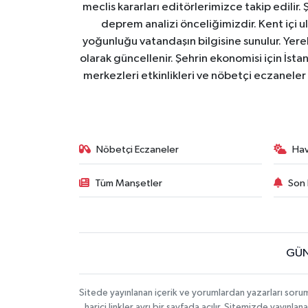
meclis kararları editörlerimizce takip edilir. 
deprem analizi önceliğimizdir. Kent içi ul
yoğunluğu vatandaşın bilgisine sunulur. Yerel
olarak güncellenir. Şehrin ekonomisi için İstan
merkezleri etkinlikleri ve nöbetçi eczaneler 
Nöbetçi Eczaneler
Ha
Tüm Manşetler
Son 
GÜN
Sitede yayınlanan içerik ve yorumlardan yazarları soru
harici linkler ayrı bir sayfada açılır. Sitemizde yayın