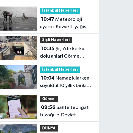
İstanbul Haberleri
10:47
Meteoroloji
uyardı: Kuvvetli yağış ve
fırtına geliyor
Şişli Haberleri
10:35
Şişli’de korku
dolu anlar! Görme
engelli genç metro
İstanbul Haberleri
raylarına düştü
10:04
Namaz kılarken
soyuldu! 10 yıllık birikimi
saniyeler içinde gitti
Güncel
09:56
Sahte tebligat
tuzağı! e-Devlet
bilgilerinizi çaldırmayın
DÜNYA