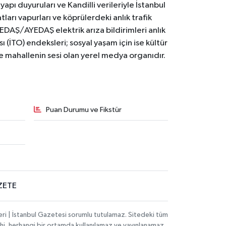
yapı duyuruları ve Kandilli verileriyle İstanbul
ları vapurları ve köprülerdeki anlık trafik
BEDAŞ/AYEDAŞ elektrik arıza bildirimleri anlık
ı (İTO) endeksleri; sosyal yaşam için ise kültür
ve mahallenin sesi olan yerel medya organıdır.
Puan Durumu ve Fikstür
ZETE
eri | İstanbul Gazetesi sorumlu tutulamaz. Sitedeki tüm
 dahi, herhangi bir ortamda kullanılamaz ve yayınlanamaz