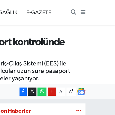
SAĞLIK
E-GAZETE
ort kontrolünde
ş-Çıkış Sistemi (EES) ile
olcular uzun süre pasaport
eler yaşanıyor.
-
+
A
A
Son Haberler