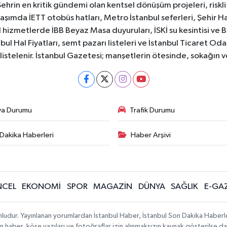
Şehrin en kritik gündemi olan kentsel dönüşüm projeleri, riskli 
aşımda İETT otobüs hatları, Metro İstanbul seferleri, Şehir Hat
 hizmetlerde İBB Beyaz Masa duyuruları, İSKİ su kesintisi ve 
bul Hal Fiyatları, semt pazarı listeleri ve İstanbul Ticaret Odas
listelenir. İstanbul Gazetesi; manşetlerin ötesinde, sokağın 
va Durumu
Trafik Durumu
Dakika Haberleri
Haber Arşivi
CEL
EKONOMİ
SPOR
MAGAZİN
DÜNYA
SAĞLIK
E-GA
mludur. Yayınlanan yorumlardan İstanbul Haber, İstanbul Son Dakika Haberl
lanan haber, köşe yazıları ve fotoğraflar izin alınmaksızın kaynak gösterilse