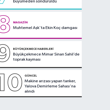
büyümeden söndürüldü
8
MAGAZIN
Muhtemel Aşk'ta Ekin Koç damgası
9
BÜYÜKÇEKMECE HABERLERI
Büyükçekmece Mimar Sinan Sahil’de
toprak kayması
10
GÜNCEL
Makine arızası yapan tanker,
Yalova Demirleme Sahası'na
alındı