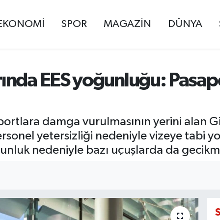
EKONOMİ
SPOR
MAGAZİN
DÜNYA
ında EES yoğunluğu: Pasap
tlara damga vurulmasının yerini alan Giri
rsonel yetersizliği nedeniyle vizeye tabi y
ğunluk nedeniyle bazı uçuşlarda da gecikm