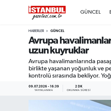
GÜNCEL
GÜNCEL
Nöbetçi Eczaneler
HABERLER
GÜNCEL
EKONOMİ
Hava Durumu
Avrupa havalimanlar
İSTANBUL
Trafik Durumu
uzun kuyruklar
DÜNYA
Süper Lig Puan Durumu ve Fikstür
Avrupa havalimanlarında pasapor
birlikte yaşanan yoğunluk ve pe
SPOR
Tüm Manşetler
kontrolü sırasında bekliyor. Yo
MAGAZİN
Son Dakika Haberleri
09.07.2026 - 16:39
2 DK
YAYINLANMA
OKUNMA SÜRESI
KÜLTÜR SANAT
Haber Arşivi
SAĞLIK