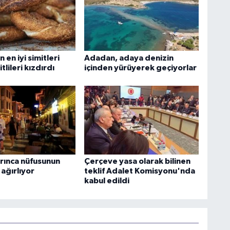
 en iyi simitleri
Adadan, adaya denizin
itlileri kızdırdı
içinden yürüyerek geçiyorlar
rınca nüfusunun
Çerçeve yasa olarak bilinen
 ağırlıyor
teklif Adalet Komisyonu'nda
kabul edildi