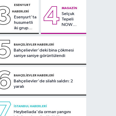
bina tahliye edildi
ESENYURT
3
4
Sultanbeyli Haberleri
MAGAZIN
HABERLERI
Selçuk
09:10
Sultanbeyli'de
Esenyurt'ta
Tepeli
alışveriş merkezinde
husumetli
NOW
korkutan yangın
iki grup
TV'den
arasında
ayrıldığını
silahlı
5
duyurdu
kavga
BAHÇELIEVLER HABERLERI
Bahçelievler'deki bina çökmesi
saniye saniye görüntülendi
6
BAHÇELIEVLER HABERLERI
Bahçelievler'de silahlı saldırı: 2
yaralı
7
İSTANBUL HABERLERI
Heybeliada'da orman yangını