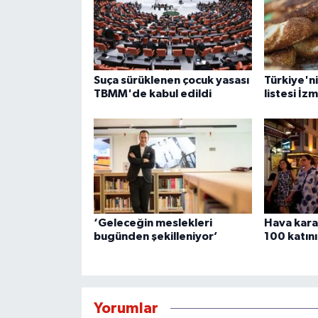
Suça sürüklenen çocuk yasası
Türkiye'nin
TBMM'de kabul edildi
listesi İzm
‘Geleceğin meslekleri
Hava kara
bugünden şekilleniyor’
100 katını
Yorumlar