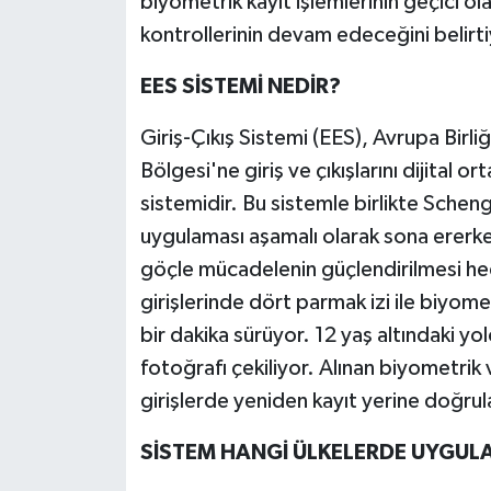
biyometrik kayıt işlemlerinin geçici ola
kontrollerinin devam edeceğini belirti
EES SİSTEMİ NEDİR?
Giriş-Çıkış Sistemi (EES), Avrupa Birl
Bölgesi'ne giriş ve çıkışlarını dijital o
sistemidir. Bu sistemle birlikte Sche
uygulaması aşamalı olarak sona ererken
göçle mücadelenin güçlendirilmesi hed
girişlerinde dört parmak izi ile biyome
bir dakika sürüyor. 12 yaş altındaki y
fotoğrafı çekiliyor. Alınan biyometrik 
girişlerde yeniden kayıt yerine doğrul
SİSTEM HANGİ ÜLKELERDE UYGUL