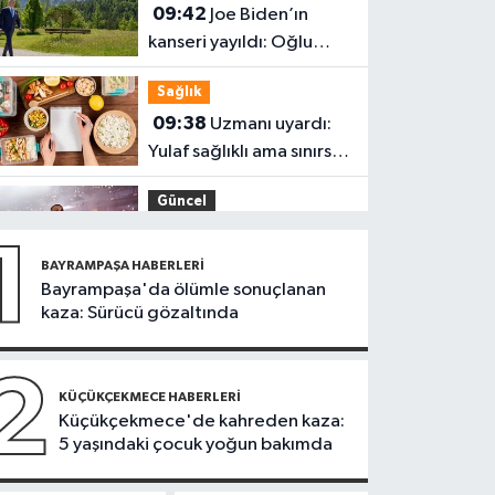
09:42
Joe Biden’ın
kanseri yayıldı: Oğlu
Hunter Biden’dan
Sağlık
açıklama
09:38
Uzmanı uyardı:
Yulaf sağlıklı ama sınırsız
değil
Güncel
09:28
Trabzon’da
1
Salah heyecanı:
BAYRAMPAŞA HABERLERI
Turizmde hareketlilik
Bayrampaşa'da ölümle sonuçlanan
Sağlık
kaza: Sürücü gözaltında
başladı
09:20
Denize girerken
dikkat! Kayalık
2
bölgelerde zehirli
KÜÇÜKÇEKMECE HABERLERI
Güngören Haberleri
Küçükçekmece'de kahreden kaza:
tehlike
5 yaşındaki çocuk yoğun bakımda
09:17
Güngören’de
balkonu çöken 5 katlı