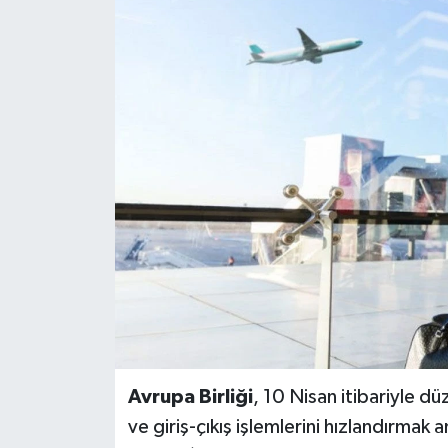
BİLİM VE TEKNOLOJİ
OTOMOBİL
KURUMSAL
Avrupa Birliği
, 10 Nisan itibariyle d
ve giriş-çıkış işlemlerini hızlandırmak