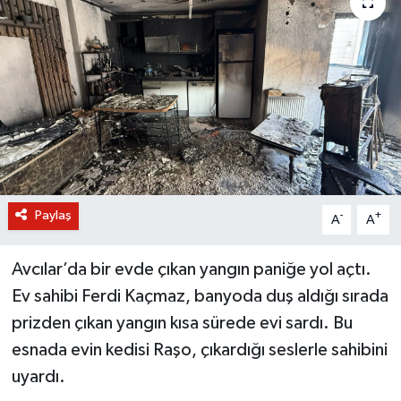
BİLİM VE TEKNOLOJİ
OTOMOBİL
KURUMSAL
Paylaş
-
+
A
A
Avcılar’da bir evde çıkan yangın paniğe yol açtı.
Ev sahibi Ferdi Kaçmaz, banyoda duş aldığı sırada
prizden çıkan yangın kısa sürede evi sardı. Bu
esnada evin kedisi Raşo, çıkardığı seslerle sahibini
uyardı.