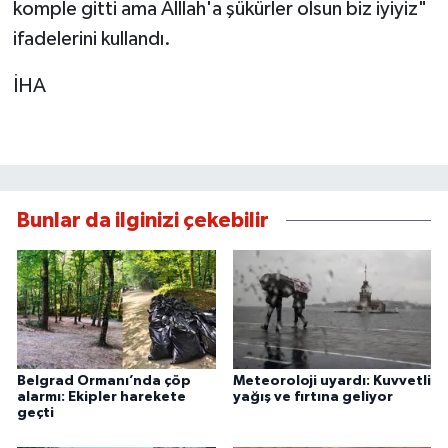
komple gitti ama Alllah'a şükürler olsun biz iyiyiz"
ifadelerini kullandı.
İHA
Bunlar da ilginizi çekebilir
Belgrad Ormanı’nda çöp
Meteoroloji uyardı: Kuvvetli
alarmı: Ekipler harekete
yağış ve fırtına geliyor
geçti