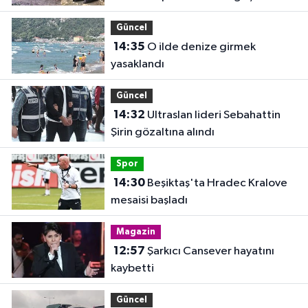
Güncel
14:35
O ilde denize girmek
yasaklandı
Güncel
14:32
Ultraslan lideri Sebahattin
Şirin gözaltına alındı
Spor
14:30
Beşiktaş'ta Hradec Kralove
mesaisi başladı
Magazin
12:57
Şarkıcı Cansever hayatını
kaybetti
Güncel