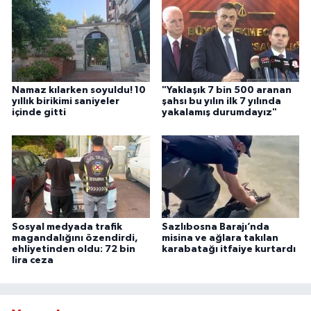
Namaz kılarken soyuldu! 10
"Yaklaşık 7 bin 500 aranan
yıllık birikimi saniyeler
şahsı bu yılın ilk 7 yılında
içinde gitti
yakalamış durumdayız"
Sosyal medyada trafik
Sazlıbosna Barajı’nda
magandalığını özendirdi,
misina ve ağlara takılan
ehliyetinden oldu: 72 bin
karabatağı itfaiye kurtardı
lira ceza