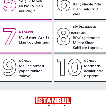
5
6
Selçuk Tepeli
Bahçelievler'de
NOW TV'den
silahlı saldırı: 2
ayrıldığını
yaralı
duyurdu
BÜYÜKÇEKMECE
7
8
MAGAZIN
HABERLERI
Muhtemel Aşk'ta
Büyükçekmece
Ekin Koç damgası
Mimar Sinan
Sahil’de toprak
kayması
9
10
GÜNCEL
GÜNCEL
Makine arızası
Marmaris
yapan tanker,
açıklarında
Yalova
deprem
Demirleme
Sahası'na alındı