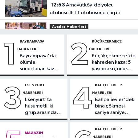
12:53
Arnavutköy'de yolcu
otobüsü İETT otobüsüne çarptı
Avcılar Haberleri
12:43
Avcılar’da yasak U dönüşü
BAYRAMPAŞA
KÜÇÜKÇEKMECE
1
2
kazaya neden oldu
HABERLERI
HABERLERI
Bayrampaşa'da
Küçükçekmece'de
Küçükçekmece Haberleri
ölümle
kahreden kaza: 5
12:25
Küçükçekmece Menekşe
sonuçlanan kaza:
yaşındaki çocuk
Deresi'nde batık tekneler
Sürücü
yoğun bakımda
karabatakların yuvası oldu
gözaltında
ESENYURT
BAHÇELIEVLER
3
4
Sağlık
HABERLERI
HABERLERI
11:42
Türkiye’de obezite alarmı:
Esenyurt'ta
Bahçelievler'deki
Kadınlarda oran yüzde 40’larda
husumetli iki
bina çökmesi
grup arasında
saniye saniye
İstanbul Haberleri
silahlı kavga
görüntülendi
10:47
Meteoroloji uyardı: Kuvvetli
BAHÇELIEVLER
MAGAZIN
yağış ve fırtına geliyor
HABERLERI