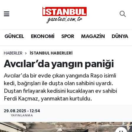
GÜNCEL
Nöbetçi Eczaneler
GÜNCEL
EKONOMİ
SPOR
MAGAZİN
DÜNYA
EKONOMİ
Hava Durumu
İSTANBUL
Trafik Durumu
HABERLER
İSTANBUL HABERLERI
Avcılar’da yangın paniği
DÜNYA
Süper Lig Puan Durumu ve Fikstür
Avcılar'da bir evde çıkan yangında Raşo isimli
SPOR
Tüm Manşetler
kedi, bağrışları ile duşta olan sahibini uyardı.
Duştan fırlayarak kedisini kucaklayan ev sahibi
MAGAZİN
Son Dakika Haberleri
Ferdi Kaçmaz, yanmaktan kurtuldu.
29.08.2025 - 12:54
KÜLTÜR SANAT
Haber Arşivi
YAYINLANMA
SAĞLIK