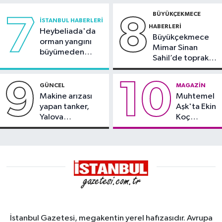
BÜYÜKÇEKMECE
7
8
İSTANBUL HABERLERI
HABERLERI
Heybeliada'da
Büyükçekmece
orman yangını
Mimar Sinan
büyümeden
Sahil’de toprak
söndürüldü
kayması
9
10
GÜNCEL
MAGAZIN
Makine arızası
Muhtemel
yapan tanker,
Aşk'ta Ekin
Yalova
Koç
Demirleme
damgası
Sahası'na alındı
İstanbul Gazetesi, megakentin yerel hafızasıdır. Avrupa