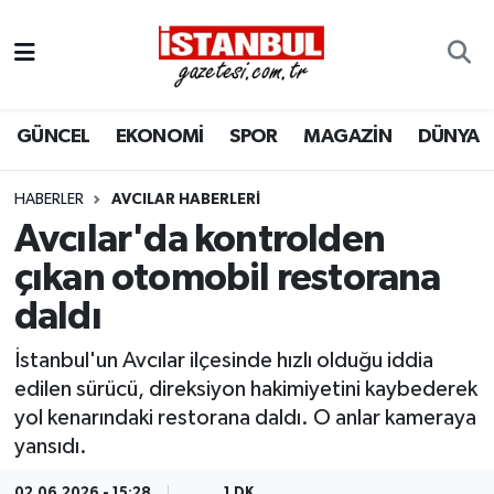
GÜNCEL
Nöbetçi Eczaneler
GÜNCEL
EKONOMİ
SPOR
MAGAZİN
DÜNYA
EKONOMİ
Hava Durumu
İSTANBUL
Trafik Durumu
HABERLER
AVCILAR HABERLERI
Avcılar'da kontrolden
DÜNYA
Süper Lig Puan Durumu ve Fikstür
çıkan otomobil restorana
daldı
SPOR
Tüm Manşetler
İstanbul'un Avcılar ilçesinde hızlı olduğu iddia
MAGAZİN
Son Dakika Haberleri
edilen sürücü, direksiyon hakimiyetini kaybederek
yol kenarındaki restorana daldı. O anlar kameraya
KÜLTÜR SANAT
Haber Arşivi
yansıdı.
SAĞLIK
02.06.2026 - 15:28
1 DK