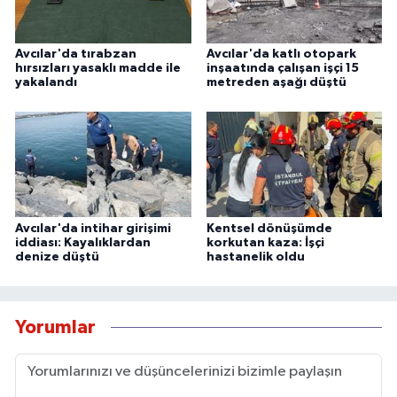
Avcılar'da tırabzan
Avcılar'da katlı otopark
hırsızları yasaklı madde ile
inşaatında çalışan işçi 15
yakalandı
metreden aşağı düştü
Avcılar'da intihar girişimi
Kentsel dönüşümde
iddiası: Kayalıklardan
korkutan kaza: İşçi
denize düştü
hastanelik oldu
Yorumlar