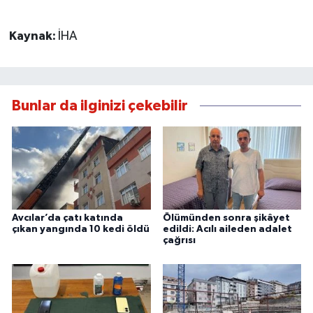
Kaynak:
İHA
Bunlar da ilginizi çekebilir
Avcılar’da çatı katında
Ölümünden sonra şikâyet
çıkan yangında 10 kedi öldü
edildi: Acılı aileden adalet
çağrısı