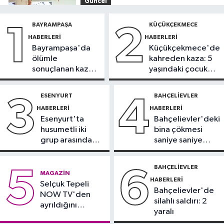
Güncel
11:16
‘Geleceğin meslekleri
BAYRAMPAŞA
KÜÇÜKÇEKMECE
1
2
bugünden şekilleniyor’
HABERLERI
HABERLERI
Bayrampaşa'da
Küçükçekmece'de
Sağlık
ölümle
kahreden kaza: 5
10:45
Aşırı sıcakta bakımsız klima
sonuçlanan kaza:
yaşındaki çocuk
yangınlara neden olabilir
Sürücü
yoğun bakımda
gözaltında
ESENYURT
BAHÇELIEVLER
3
4
Spor
HABERLERI
HABERLERI
10:42
TAYK-Eker Olympos Regatta
Esenyurt'ta
Bahçelievler'deki
Yelken Yarışları'nda ilk günün
husumetli iki
bina çökmesi
sonuçları belli oldu
grup arasında
saniye saniye
Kağıthane Haberleri
silahlı kavga
görüntülendi
09:59
Kağıthane’de uyuşturucu
BAHÇELIEVLER
5
6
MAGAZIN
operasyonu
HABERLERI
Selçuk Tepeli
Bahçelievler'de
NOW TV'den
silahlı saldırı: 2
ayrıldığını
yaralı
duyurdu