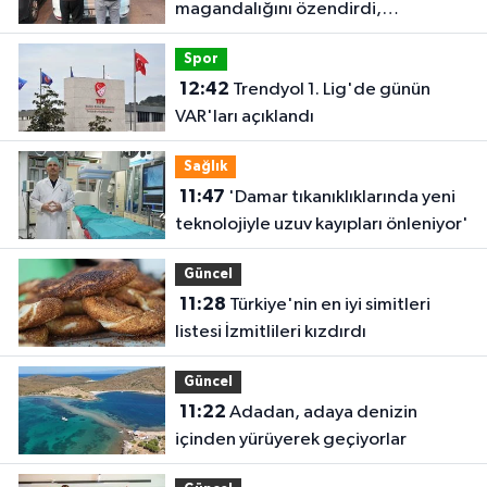
magandalığını özendirdi,
ehliyetinden oldu: 72 bin lira ceza
Spor
12:42
Trendyol 1. Lig'de günün
VAR'ları açıklandı
Sağlık
11:47
'Damar tıkanıklıklarında yeni
teknolojiyle uzuv kayıpları önleniyor'
Güncel
11:28
Türkiye'nin en iyi simitleri
listesi İzmitlileri kızdırdı
Güncel
11:22
Adadan, adaya denizin
içinden yürüyerek geçiyorlar