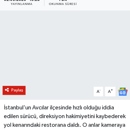
YAYINLANMA
OKUNMA SÜRESI
BİLİM VE TEKNOLOJİ
OTOMOBİL
KURUMSAL
Paylaş
-
+
A
A
İstanbul'un Avcılar ilçesinde hızlı olduğu iddia
edilen sürücü, direksiyon hakimiyetini kaybederek
yol kenarındaki restorana daldı. O anlar kameraya