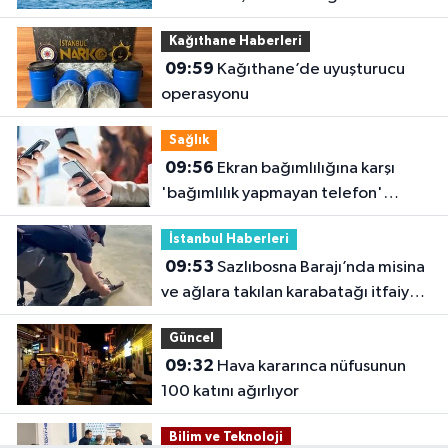
sonuçları belli oldu
Kağıthane Haberleri
09:59
Kağıthane’de uyuşturucu
operasyonu
Sağlık
09:56
Ekran bağımlılığına karşı
'bağımlılık yapmayan telefon'
tavsiyesi
İstanbul Haberleri
09:53
Sazlıbosna Barajı’nda misina
ve ağlara takılan karabatağı itfaiye
kurtardı
Güncel
09:32
Hava kararınca nüfusunun
100 katını ağırlıyor
Bilim ve Teknoloji