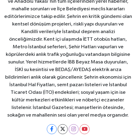
ve Anadolu Yakası'nın tüm ilçelerinden yerel haberler,
mahalle sorunları ve İlçe Belediyesi meclis kararları
editörlerimizce takip edilir. Şehrin en kritik gündemi olan
kentsel dönüşüm projeleri, riskli yapı duyuruları ve
Kandilli verileriyle İstanbul deprem analizi
önceliğimizdir. Kent içi ulaşımda İETT otobüs hatları,
Metro İstanbul seferleri, Şehir Hatları vapurları ve
köprülerdeki anlık trafik yoğunluğu vatandaşın bilgisine
sunulur. Yerel hizmetlerde İBB Beyaz Masa duyuruları,
İSKİ su kesintisi ve BEDAŞ/AYEDAŞ elektrik arıza
bildirimleri anlık olarak güncellenir. Şehrin ekonomisi için
İstanbul Hal Fiyatları, semt pazarı listeleri ve İstanbul
Ticaret Odası (İTO) endeksleri; sosyal yaşam için ise
kültür merkezleri etkinlikleri ve nöbetçi eczaneler
listelenir. İstanbul Gazetesi; manşetlerin ötesinde,
sokağın ve mahallenin sesi olan yerel medya organıdır.