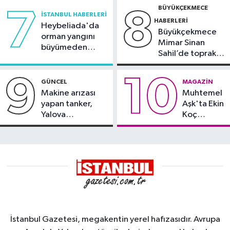
BÜYÜKÇEKMECE
7
8
İSTANBUL HABERLERI
HABERLERI
Heybeliada'da
Büyükçekmece
orman yangını
Mimar Sinan
büyümeden
Sahil’de toprak
söndürüldü
kayması
9
10
GÜNCEL
MAGAZIN
Makine arızası
Muhtemel
yapan tanker,
Aşk'ta Ekin
Yalova
Koç
Demirleme
damgası
Sahası'na alındı
İstanbul Gazetesi, megakentin yerel hafızasıdır. Avrupa