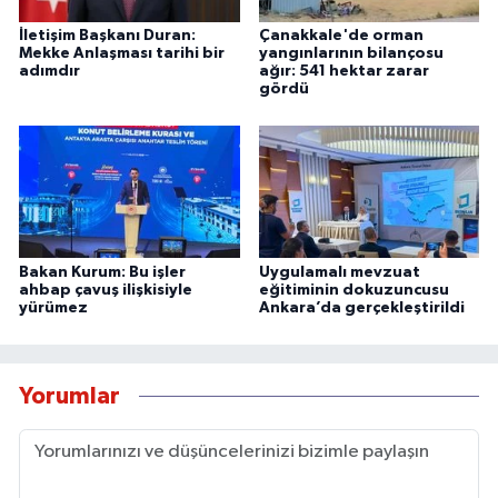
İletişim Başkanı Duran:
Çanakkale'de orman
Mekke Anlaşması tarihi bir
yangınlarının bilançosu
adımdır
ağır: 541 hektar zarar
gördü
Bakan Kurum: Bu işler
Uygulamalı mevzuat
ahbap çavuş ilişkisiyle
eğitiminin dokuzuncusu
yürümez
Ankara’da gerçekleştirildi
Yorumlar