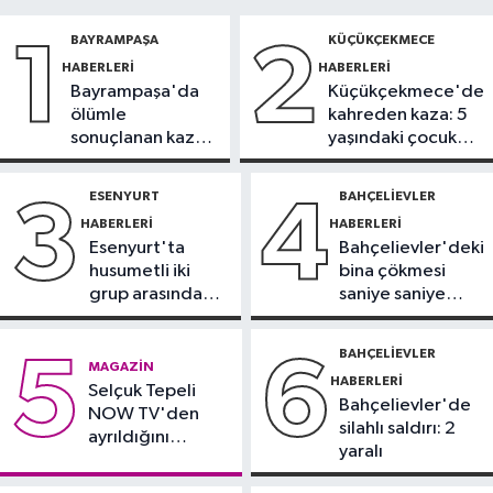
09:29
TeknoKöprü PoC
BAYRAMPAŞA
KÜÇÜKÇEKMECE
1
2
Buluşması’nda bankacılık ve
HABERLERI
HABERLERI
teknoloji girişimleri bir araya geldi
Bayrampaşa'da
Küçükçekmece'de
Sultangazi Haberleri
ölümle
kahreden kaza: 5
09:28
Sultangazi TEM
sonuçlanan kaza:
yaşındaki çocuk
Otoyolu’nda 10 aracın karıştığı
Sürücü
yoğun bakımda
zincirleme kaza
gözaltında
ESENYURT
BAHÇELIEVLER
3
4
Çekmeköy Haberleri
HABERLERI
HABERLERI
08:40
İstinat duvarı yıkılan inşaatın
Esenyurt'ta
Bahçelievler'deki
yanındaki 5 katlı bina boşaltıldı
husumetli iki
bina çökmesi
grup arasında
saniye saniye
İstanbul Haberleri
silahlı kavga
görüntülendi
08:38
Kartal’da otomobil, park
BAHÇELIEVLER
5
6
MAGAZIN
halindeki 3 araca çarptı: 2 yaralı
HABERLERI
Selçuk Tepeli
Bahçelievler'de
NOW TV'den
silahlı saldırı: 2
ayrıldığını
yaralı
duyurdu