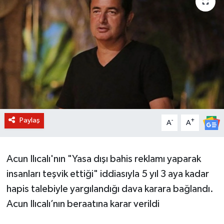
BİLİM VE TEKNOLOJİ
OTOMOBİL
KURUMSAL
Paylaş
-
+
A
A
Acun Ilıcalı'nın "Yasa dışı bahis reklamı yaparak
insanları teşvik ettiği" iddiasıyla 5 yıl 3 aya kadar
hapis talebiyle yargılandığı dava karara bağlandı.
Acun Ilıcalı’nın beraatına karar verildi