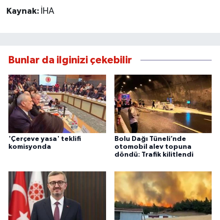
Kaynak:
İHA
Bunlar da ilginizi çekebilir
'Çerçeve yasa' teklifi
Bolu Dağı Tüneli’nde
komisyonda
otomobil alev topuna
döndü: Trafik kilitlendi