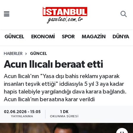
GÜNCEL
Nöbetçi Eczaneler
GÜNCEL
EKONOMİ
SPOR
MAGAZİN
DÜNYA
EKONOMİ
Hava Durumu
İSTANBUL
Trafik Durumu
HABERLER
GÜNCEL
Acun Ilıcalı beraat etti
DÜNYA
Süper Lig Puan Durumu ve Fikstür
Acun Ilıcalı'nın "Yasa dışı bahis reklamı yaparak
SPOR
Tüm Manşetler
insanları teşvik ettiği" iddiasıyla 5 yıl 3 aya kadar
hapis talebiyle yargılandığı dava karara bağlandı.
MAGAZİN
Son Dakika Haberleri
Acun Ilıcalı’nın beraatına karar verildi
02.06.2026 - 15:05
1 DK
KÜLTÜR SANAT
Haber Arşivi
YAYINLANMA
OKUNMA SÜRESI
SAĞLIK