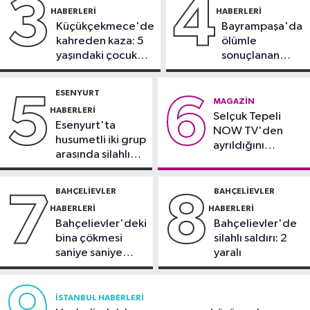
3
4
HABERLERI
HABERLERI
Kültür Sanat
Küçükçekmece'de
Bayrampaşa'da
21:21
Esenler Belediyesi
kahreden kaza: 5
ölümle
vatandaşları yazlık sinemada
yaşındaki çocuk
sonuçlanan
buluşturuyor
yoğun bakımda
kaza: Sürücü
Sağlık
gözaltında
ESENYURT
5
6
21:17
"Karaciğerim yağlı"
MAGAZIN
HABERLERI
Selçuk Tepeli
demeyin, önlemini alın
Esenyurt'ta
NOW TV'den
husumetli iki grup
ayrıldığını
arasında silahlı
duyurdu
kavga
BAHÇELIEVLER
BAHÇELIEVLER
7
8
HABERLERI
HABERLERI
Bahçelievler'deki
Bahçelievler'de
bina çökmesi
silahlı saldırı: 2
saniye saniye
yaralı
görüntülendi
İSTANBUL HABERLERI