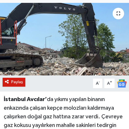
BİLİM VE TEKNOLOJİ
OTOMOBİL
KURUMSAL
Paylaş
-
+
A
A
İstanbul Avcılar’
da yıkımı yapılan binanın
enkazında çalışan kepçe molozları kaldırmaya
çalışırken doğal gaz hattına zarar verdi. Çevreye
gaz kokusu yayılırken mahalle sakinleri tedirgin