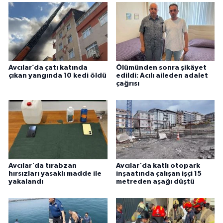
Avcılar’da çatı katında
Ölümünden sonra şikâyet
çıkan yangında 10 kedi öldü
edildi: Acılı aileden adalet
çağrısı
Avcılar'da tırabzan
Avcılar'da katlı otopark
hırsızları yasaklı madde ile
inşaatında çalışan işçi 15
yakalandı
metreden aşağı düştü