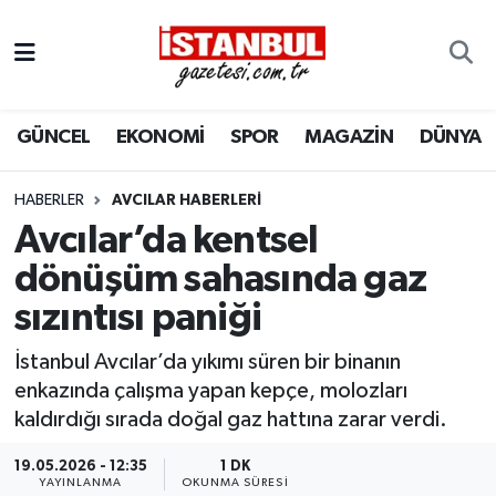
GÜNCEL
Nöbetçi Eczaneler
GÜNCEL
EKONOMİ
SPOR
MAGAZİN
DÜNYA
EKONOMİ
Hava Durumu
İSTANBUL
Trafik Durumu
HABERLER
AVCILAR HABERLERI
Avcılar’da kentsel
DÜNYA
Süper Lig Puan Durumu ve Fikstür
dönüşüm sahasında gaz
sızıntısı paniği
SPOR
Tüm Manşetler
İstanbul Avcılar’da yıkımı süren bir binanın
MAGAZİN
Son Dakika Haberleri
enkazında çalışma yapan kepçe, molozları
kaldırdığı sırada doğal gaz hattına zarar verdi.
KÜLTÜR SANAT
Haber Arşivi
19.05.2026 - 12:35
1 DK
SAĞLIK
YAYINLANMA
OKUNMA SÜRESI