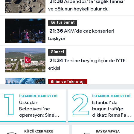
21:38
Aspendos'ta 'sağlık tanrısı'
ve oğlunun heykeli bulundu
Kültür Sanat
21:36
AKM’de caz konserleri
başlıyor
Güncel
21:34
Tersine beyin göçünde İYTE
etkisi
Bilim ve Teknoloji
21:26
İnternet kullanan bireylerin
1
2
İSTANBUL HABERLERI
İSTANBUL HABERLERI
oranı yüzde 92,3 oldu
Üsküdar
İstanbul'da
Belediyesi'ne
bugün trafiğe
Bilim ve Teknoloji
operasyon: Sinem
dikkat: Rams Park
21:23
5G abone sayısı 4 ayda 44,5
Dedetaş'a
çevresinde bazı
milyona ulaştı
tutuklama talebi
yollar kapatılacak
KÜÇÜKÇEKMECE
BAYRAMPAŞA