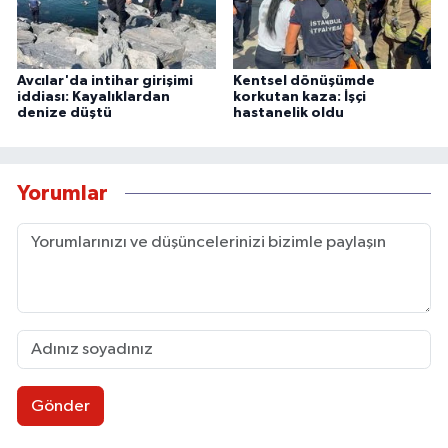
Avcılar'da intihar girişimi
Kentsel dönüşümde
iddiası: Kayalıklardan
korkutan kaza: İşçi
denize düştü
hastanelik oldu
Yorumlar
Gönder