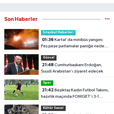
Son Haberler
İstanbul Haberleri
01:36
Kartal'da minibüs yangını:
Peş peşe patlamalar paniğe neden
oldu
Güncel
21:48
Cumhurbaşkanı Erdoğan,
Suudi Arabistan'ı ziyaret edecek
Spor
21:42
Beşiktaş Kadın Futbol Takımı,
hazırlık maçında FOMGET'i 3-1
mağlup etti
Kültür Sanat