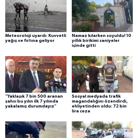
Meteoroloji uyardı: Kuvvetli
Namaz kılarken soyuldu! 10
yağış ve fırtına geliyor
yıllık birikimi saniyeler
içinde gitti
"Yaklaşık 7 bin 500 aranan
Sosyal medyada trafik
şahsı bu yılın ilk 7 yılında
magandalığını özendirdi,
yakalamış durumdayız"
ehliyetinden oldu: 72 bin
lira ceza