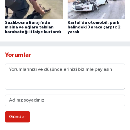
Sazlıbosna Barajı’nda
Kartal’da otomobil, park
misina ve ağlara takılan
halindeki 3 araca çarptı: 2
karabatağı itfaiye kurtardı
yaralı
Yorumlar
Gönder