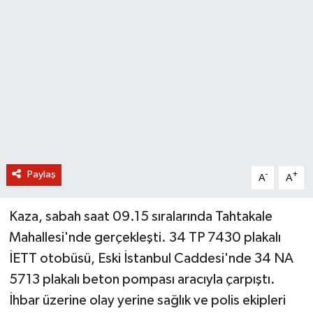
BİLİM VE TEKNOLOJİ
OTOMOBİL
KURUMSAL
Paylaş
-
+
A
A
Kaza, sabah saat 09.15 sıralarında Tahtakale
Mahallesi'nde gerçekleşti. 34 TP 7430 plakalı
İETT otobüsü, Eski İstanbul Caddesi'nde 34 NA
5713 plakalı beton pompası aracıyla çarpıştı.
İhbar üzerine olay yerine sağlık ve polis ekipleri