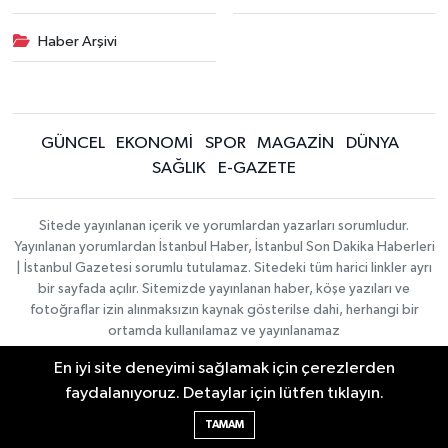
Haber Arşivi
GÜNCEL
EKONOMİ
SPOR
MAGAZİN
DÜNYA
SAĞLIK
E-GAZETE
Sitede yayınlanan içerik ve yorumlardan yazarları sorumludur.
Yayınlanan yorumlardan İstanbul Haber, İstanbul Son Dakika Haberleri
| İstanbul Gazetesi sorumlu tutulamaz. Sitedeki tüm harici linkler ayrı
bir sayfada açılır. Sitemizde yayınlanan haber, köşe yazıları ve
fotoğraflar izin alınmaksızın kaynak gösterilse dahi, herhangi bir
ortamda kullanılamaz ve yayınlanamaz
En iyi site deneyimi sağlamak için çerezlerden
İletişim
Künye
faydalanıyoruz. Detaylar için lütfen tıklayın.
Haber Yazılımı:
TE Bilişim
|
KURUMSAL
Copyright © 2026
TAMAM