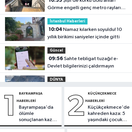
10:35
Şişli’de korku dolu anlar!
Görme engelli genç metro raylarına
düştü
İstanbul Haberleri
10:04
Namaz kılarken soyuldu! 10
yıllık birikimi saniyeler içinde gitti
Güncel
09:56
Sahte tebligat tuzağı! e-
Devlet bilgilerinizi çaldırmayın
DÜNYA
09:42
Joe Biden’ın kanseri yayıldı:
BAYRAMPAŞA
KÜÇÜKÇEKMECE
1
2
Oğlu Hunter Biden’dan açıklama
HABERLERI
HABERLERI
Bayrampaşa'da
Küçükçekmece'de
Sağlık
ölümle
kahreden kaza: 5
09:38
Uzmanı uyardı: Yulaf sağlıklı
sonuçlanan kaza:
yaşındaki çocuk
ama sınırsız değil
Sürücü
yoğun bakımda