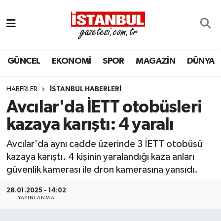
GÜNCEL
Nöbetçi Eczaneler
GÜNCEL
EKONOMİ
SPOR
MAGAZİN
DÜNYA
EKONOMİ
Hava Durumu
İSTANBUL
Trafik Durumu
HABERLER
İSTANBUL HABERLERI
Avcılar'da İETT otobüsleri
DÜNYA
Süper Lig Puan Durumu ve Fikstür
kazaya karıştı: 4 yaralı
SPOR
Tüm Manşetler
Avcılar'da aynı cadde üzerinde 3 İETT otobüsü
kazaya karıştı. 4 kişinin yaralandığı kaza anları
MAGAZİN
Son Dakika Haberleri
güvenlik kamerası ile dron kamerasına yansıdı.
KÜLTÜR SANAT
Haber Arşivi
28.01.2025 - 14:02
YAYINLANMA
SAĞLIK