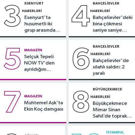
gözaltında
ESENYURT
BAHÇELIEVLER
3
4
Güncel
HABERLERI
HABERLERI
09:28
Trabzon’da Salah heyecanı:
Esenyurt'ta
Bahçelievler'deki
Turizmde hareketlilik başladı
husumetli iki
bina çökmesi
grup arasında
saniye saniye
Sağlık
silahlı kavga
görüntülendi
09:20
Denize girerken dikkat!
BAHÇELIEVLER
5
6
MAGAZIN
Kayalık bölgelerde zehirli tehlike
HABERLERI
Selçuk Tepeli
Bahçelievler'de
NOW TV'den
silahlı saldırı: 2
ayrıldığını
yaralı
duyurdu
BÜYÜKÇEKMECE
7
8
MAGAZIN
HABERLERI
Muhtemel Aşk'ta
Büyükçekmece
Ekin Koç damgası
Mimar Sinan
Sahil’de toprak
kayması
İSTANBUL