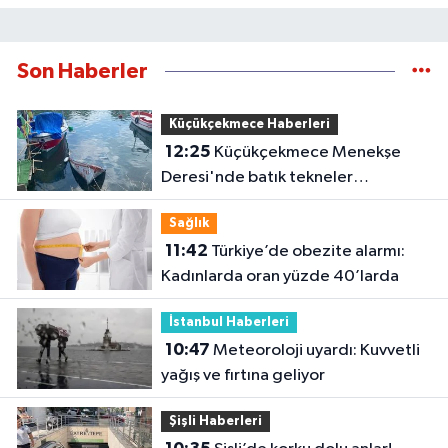
Son Haberler
Küçükçekmece Haberleri
12:25
Küçükçekmece Menekşe
Deresi'nde batık tekneler
karabatakların yuvası oldu
Sağlık
11:42
Türkiye’de obezite alarmı:
Kadınlarda oran yüzde 40’larda
İstanbul Haberleri
10:47
Meteoroloji uyardı: Kuvvetli
yağış ve fırtına geliyor
Şişli Haberleri