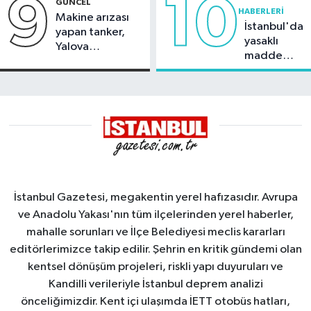
9
10
GÜNCEL
HABERLERI
Makine arızası
İstanbul'da
yapan tanker,
yasaklı
Yalova
madde
Demirleme
operasyonu
Sahası'na alındı
İstanbul Gazetesi, megakentin yerel hafızasıdır. Avrupa
ve Anadolu Yakası'nın tüm ilçelerinden yerel haberler,
mahalle sorunları ve İlçe Belediyesi meclis kararları
editörlerimizce takip edilir. Şehrin en kritik gündemi olan
kentsel dönüşüm projeleri, riskli yapı duyuruları ve
Kandilli verileriyle İstanbul deprem analizi
önceliğimizdir. Kent içi ulaşımda İETT otobüs hatları,