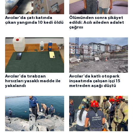
Avcılar’da çatı katında
Ölümünden sonra şikâyet
çıkan yangında 10 kedi öldü
edildi: Acılı aileden adalet
çağrısı
Avcılar'da tırabzan
Avcılar'da katlı otopark
hırsızları yasaklı madde ile
inşaatında çalışan işçi 15
yakalandı
metreden aşağı düştü