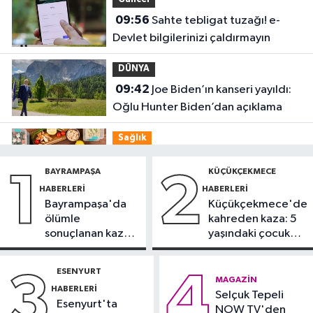
Güncel
09:56
Sahte tebligat tuzağı! e-
Devlet bilgilerinizi çaldırmayın
DÜNYA
09:42
Joe Biden’ın kanseri yayıldı:
Oğlu Hunter Biden’dan açıklama
Sağlık
09:38
Uzmanı uyardı: Yulaf sağlıklı
BAYRAMPAŞA
KÜÇÜKÇEKMECE
1
2
ama sınırsız değil
HABERLERI
HABERLERI
Bayrampaşa'da
Küçükçekmece'de
Güncel
ölümle
kahreden kaza: 5
09:28
Trabzon’da Salah heyecanı:
sonuçlanan kaza:
yaşındaki çocuk
Turizmde hareketlilik başladı
Sürücü
yoğun bakımda
gözaltında
ESENYURT
3
4
Sağlık
MAGAZIN
HABERLERI
09:20
Selçuk Tepeli
Denize girerken dikkat!
Esenyurt'ta
NOW TV'den