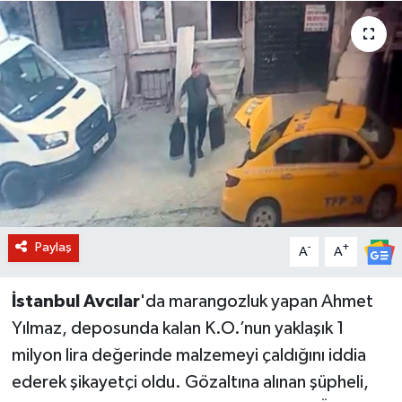
BİLİM VE TEKNOLOJİ
OTOMOBİL
KURUMSAL
Paylaş
-
+
A
A
İstanbul Avcılar
'da marangozluk yapan Ahmet
Yılmaz, deposunda kalan K.O.’nun yaklaşık 1
milyon lira değerinde malzemeyi çaldığını iddia
ederek şikayetçi oldu. Gözaltına alınan şüpheli,