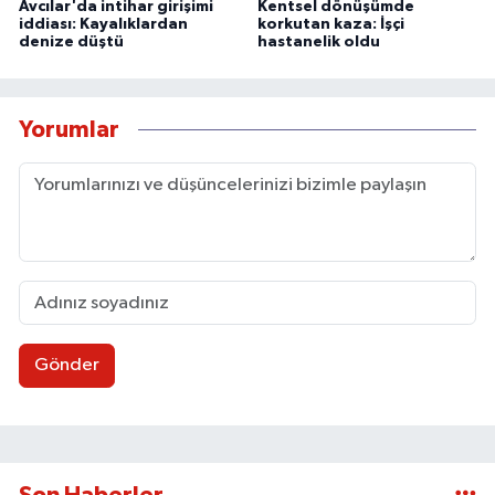
Avcılar'da intihar girişimi
Kentsel dönüşümde
iddiası: Kayalıklardan
korkutan kaza: İşçi
denize düştü
hastanelik oldu
Yorumlar
Gönder