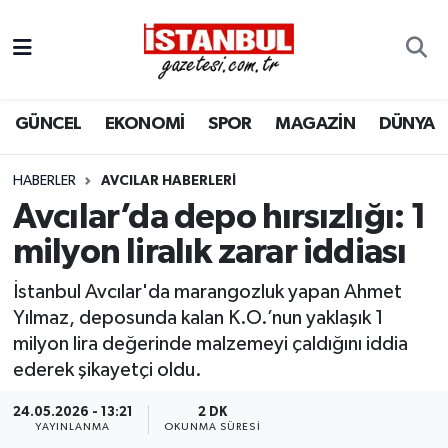
GÜNCEL
Nöbetçi Eczaneler
GÜNCEL
EKONOMİ
SPOR
MAGAZİN
DÜNYA
EKONOMİ
Hava Durumu
İSTANBUL
Trafik Durumu
HABERLER
AVCILAR HABERLERI
Avcılar’da depo hırsızlığı: 1
DÜNYA
Süper Lig Puan Durumu ve Fikstür
milyon liralık zarar iddiası
SPOR
Tüm Manşetler
İstanbul Avcılar'da marangozluk yapan Ahmet
Yılmaz, deposunda kalan K.O.’nun yaklaşık 1
MAGAZİN
Son Dakika Haberleri
milyon lira değerinde malzemeyi çaldığını iddia
ederek şikayetçi oldu.
KÜLTÜR SANAT
Haber Arşivi
24.05.2026 - 13:21
2 DK
YAYINLANMA
OKUNMA SÜRESI
SAĞLIK