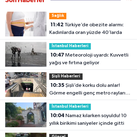
Son Haberler
Sağlık
11:42
Türkiye’de obezite alarmı:
Kadınlarda oran yüzde 40’larda
İstanbul Haberleri
10:47
Meteoroloji uyardı: Kuvvetli
yağış ve fırtına geliyor
Şişli Haberleri
10:35
Şişli’de korku dolu anlar!
Görme engelli genç metro raylarına
düştü
İstanbul Haberleri
10:04
Namaz kılarken soyuldu! 10
yıllık birikimi saniyeler içinde gitti