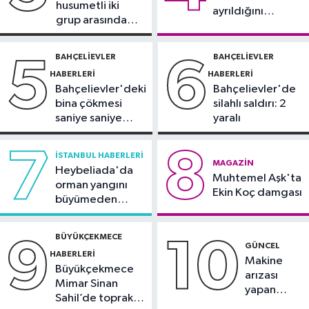
Kayalık bölgelerde zehirli tehlike
husumetli iki
ayrıldığını
grup arasında
duyurdu
Güngören Haberleri
silahlı kavga
09:17
Güngören’de balkonu çöken
BAHÇELIEVLER
BAHÇELIEVLER
5
6
5 katlı bina tahliye edildi
HABERLERI
HABERLERI
Bahçelievler'deki
Bahçelievler'de
bina çökmesi
silahlı saldırı: 2
saniye saniye
yaralı
görüntülendi
7
8
İSTANBUL HABERLERI
MAGAZIN
Heybeliada'da
Muhtemel Aşk'ta
orman yangını
Ekin Koç damgası
büyümeden
söndürüldü
BÜYÜKÇEKMECE
9
10
GÜNCEL
HABERLERI
Makine
Büyükçekmece
arızası
Mimar Sinan
yapan
Sahil’de toprak
tanker,